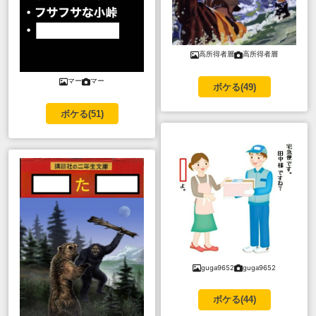
高所得者層
高所得者層
マー
マー
ボケる(
49
)
ボケる(
51
)
guga9652
guga9652
ボケる(
44
)