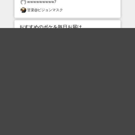
wwwwwwwww7
甘楽@ピジョンマスク
おすすめのボケを毎日お届け
いいね！する
フォローする
フォローする
Topに戻る
ボケを見る
まとめを見る
お題を探す
殿堂入り
最新人気まとめ
新着お題
ピックアップボケ
セレクトまとめ
人気お題
人気ボケ
セレクトお題