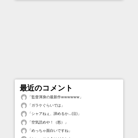
最近のコメント
「
監督渾身の最新作wwwwww
」
「
ガラケぐらいでは
」
「
シャアねぇ、諦めるか…(泣)
」
「
空気読めや！（怒）
」
「
めっちゃ面白いですね
」