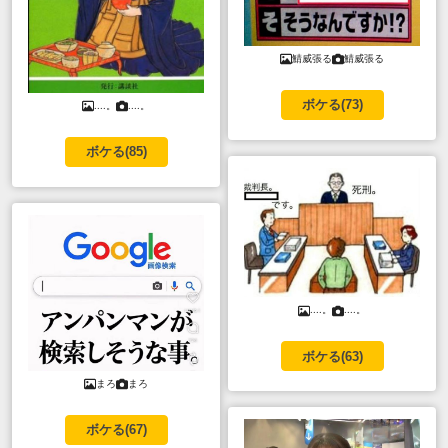
鯖威張る
鯖威張る
ボケる(
73
)
....。
....。
ボケる(
85
)
....。
....。
ボケる(
63
)
まろ
まろ
ボケる(
67
)