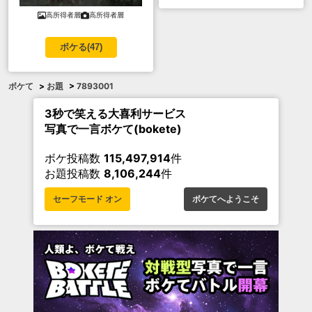
高所得者層
高所得者層
ボケる(
47
)
ボケて
>
お題
>
7893001
3秒で笑える大喜利サービス
写真で一言ボケて(bokete)
ボケ投稿数
115,497,914
件
お題投稿数
8,106,244
件
セーフモード オン
ボケてへようこそ