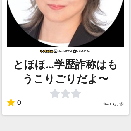
MAKMETAL
MAKMETAL
とほほ…学歴詐称はも
うこりごりだよ〜
0
1年くらい前