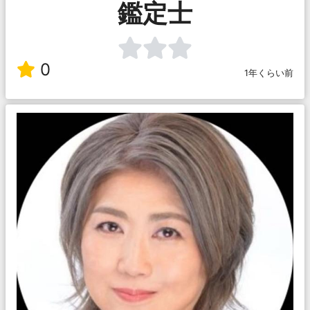
鑑定士
0
1年くらい前