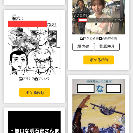
高所得者層
高所得者層
堀内健
菅原咲月
ボケる(
59
)
プリシラ
プリシラ
ボケる(
61
)