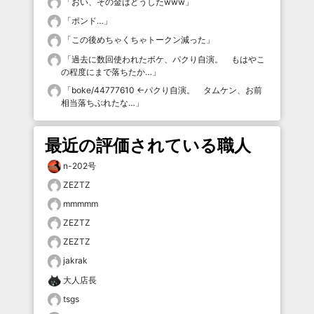
「
おい、その金はどうしたwww
」
「
ポンド…
」
「
この後めちゃくちゃトークン減った
」
「
過去に数回使われたボケ、パクり自演。 もはやこ
の程度にまで落ちたか…
」
「
boke/44777610 ←パクり自演。 タムケン、お前
相当落ちぶれたな…
」
最近の評価されている職人
n-202号
ZEZTZ
mmmmm
ZEZTZ
ZEZTZ
jakrak
大人店長
tsgs