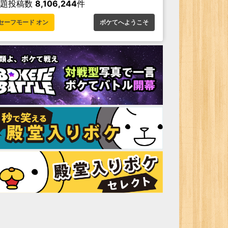
お題投稿数
8,106,244
件
セーフモード オン
ボケてへようこそ