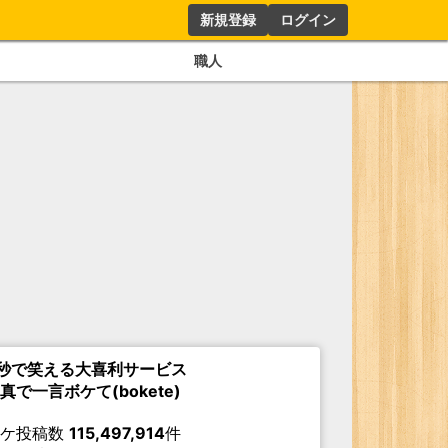
新規登録
ログイン
職人
秒で笑える大喜利サービス
真で一言ボケて(bokete)
ボケ投稿数
115,497,914
件