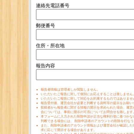
連絡先電話番号
郵便番号
住所・所在地
報告内容
報告者情報は管理者しか閲覧しません。
いただいたご報告に対して個別にお応えすることは致しません
いただいたご報告に対して対応をお約束するものではありませ
報告受付後、運営会社が必要と判断する資料等の提示をお願い
投稿者から報告者に関する情報の開示を求められた場合、運営
合については、事前に開示の可否についてお問合せを致します
本フォームに入力された削除申請が正当な権利行使に基づかな
判断できる場合には、 削除申請者のアカウントの削除を行な
また、削除申請者のアカウント情報および運営会社が確認した
求に応じて開示する場合があります。