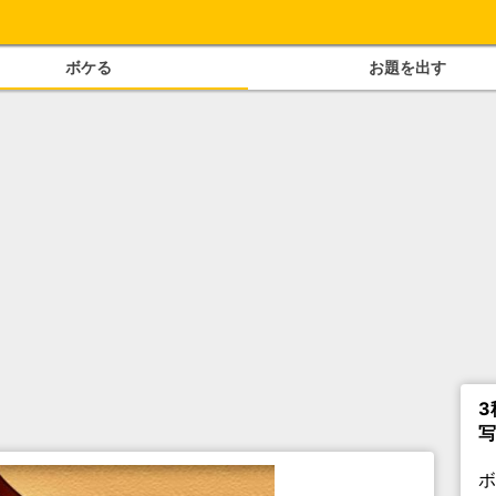
ボケる
お題を出す
3
写