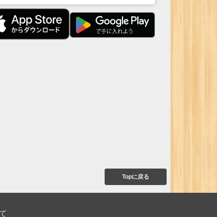
Topに戻る
て