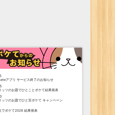
5
oketeアプリ サービス終了のお知らせ
15
リッツのお題でひとことボケて結果発表
10
リッツのお題でひと言ボケて キャンペーン
9
支でボケて2026 結果発表