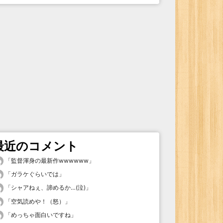
最近のコメント
「
監督渾身の最新作wwwwww
」
「
ガラケぐらいでは
」
「
シャアねぇ、諦めるか…(泣)
」
「
空気読めや！（怒）
」
「
めっちゃ面白いですね
」