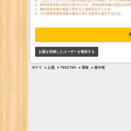
ご入力していただいた個人情報は以下の目的についてのみ利用
権利侵害画像の報告の受付のため。 権利侵害画像の報告の管理
権利侵害画像の報告に関するご連絡等を行うため。
その他権利侵害画像の報告に関する処理を遂行するため。
お題を投稿したユーザーを報告する
ボケて
>
お題
>
7892790
>
通報
>
著作権