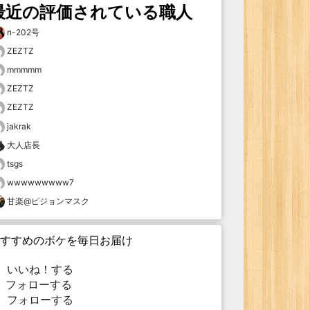
最近の評価されている職人
n-202号
ZEZTZ
mmmmm
ZEZTZ
ZEZTZ
jakrak
大人店長
tsgs
wwwwwwwww7
甘楽@ピジョンマスク
すすめのボケを毎日お届け
いいね！する
フォローする
フォローする