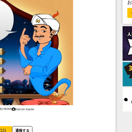
例のBGM)
Kainoki Kaede
(
11
)
通報する