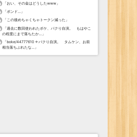
「
おい、その金はどうしたwww
」
「
ポンド…
」
「
この後めちゃくちゃトークン減った
」
「
過去に数回使われたボケ、パクり自演。 もはやこ
の程度にまで落ちたか…
」
「
boke/44777610 ←パクり自演。 タムケン、お前
相当落ちぶれたな…
」