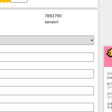
7892790
savaori
7/1
b
6/
プ
3/
プ
3/
干