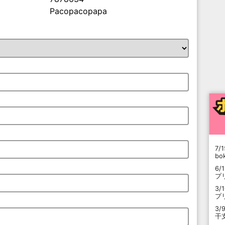
Pacopacopapa
7/1
b
6/
プ
3/
プ
3/
干