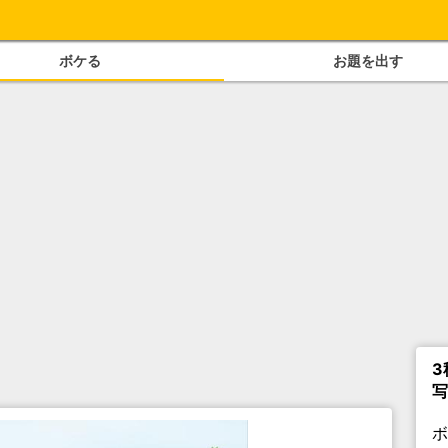
ボケる
お題を出す
3
写