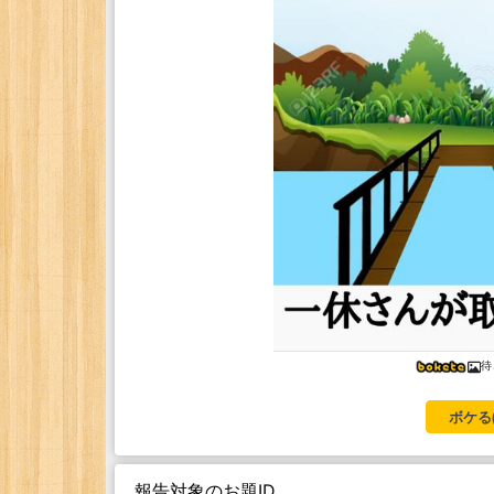
待
ボケる
報告対象のお題ID