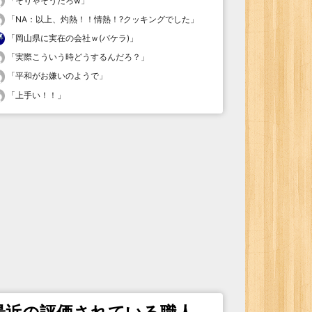
「
そりゃそうだろw
」
「
NA：以上、灼熱！！情熱！?クッキングでした
」
「
岡山県に実在の会社ｗ(バケラ)
」
「
実際こういう時どうするんだろ？
」
「
平和がお嫌いのようで
」
「
上手い！！
」