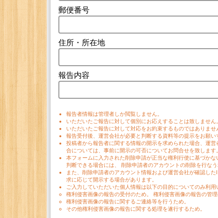
郵便番号
住所・所在地
報告内容
報告者情報は管理者しか閲覧しません。
いただいたご報告に対して個別にお応えすることは致しません
いただいたご報告に対して対応をお約束するものではありませ
報告受付後、運営会社が必要と判断する資料等の提示をお願い
投稿者から報告者に関する情報の開示を求められた場合、運営
合については、事前に開示の可否についてお問合せを致します
本フォームに入力された削除申請が正当な権利行使に基づかな
判断できる場合には、 削除申請者のアカウントの削除を行な
また、削除申請者のアカウント情報および運営会社が確認した
求に応じて開示する場合があります。
ご入力していただいた個人情報は以下の目的についてのみ利用
権利侵害画像の報告の受付のため。 権利侵害画像の報告の管理
権利侵害画像の報告に関するご連絡等を行うため。
その他権利侵害画像の報告に関する処理を遂行するため。