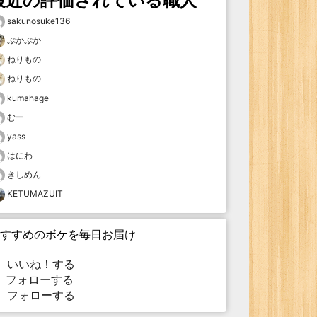
最近の評価されている職人
sakunosuke136
ぷかぷか
ねりもの
ねりもの
kumahage
むー
yass
はにわ
きしめん
KETUMAZUIT
すすめのボケを毎日お届け
いいね！する
フォローする
フォローする