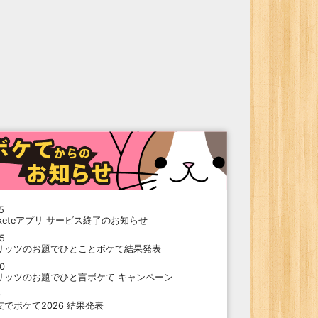
5
oketeアプリ サービス終了のお知らせ
15
リッツのお題でひとことボケて結果発表
10
リッツのお題でひと言ボケて キャンペーン
9
支でボケて2026 結果発表