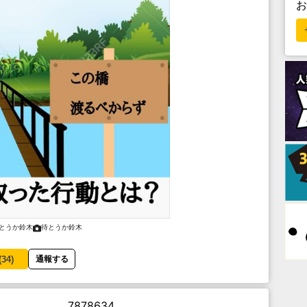
とうか鈴木
待とうか鈴木
(
34
)
通報する
7878634