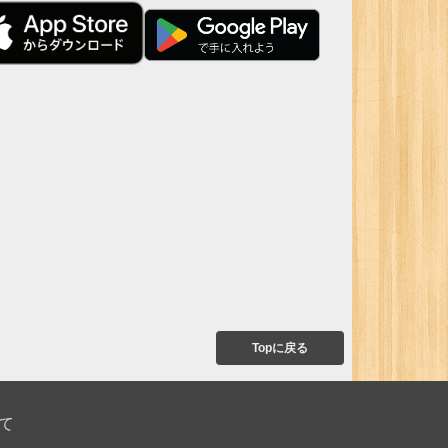
Topに戻る
て