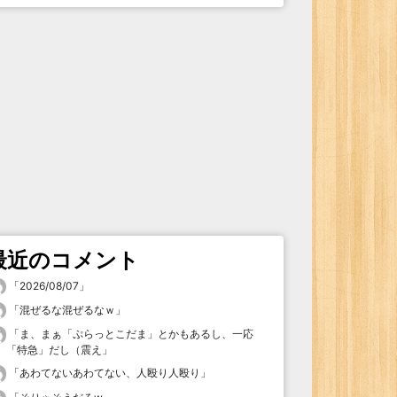
最近のコメント
「
2026/08/07
」
「
混ぜるな混ぜるなｗ
」
「
ま、まぁ「ぷらっとこだま」とかもあるし、一応
「特急」だし（震え
」
「
あわてないあわてない、人殴り人殴り
」