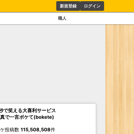
新規登録
ログイン
職人
秒で笑える大喜利サービス
真で一言ボケて(bokete)
ボケ投稿数
115,508,508
件