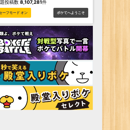
お題投稿数
8,107,281
件
セーフモード オン
ボケてへようこそ