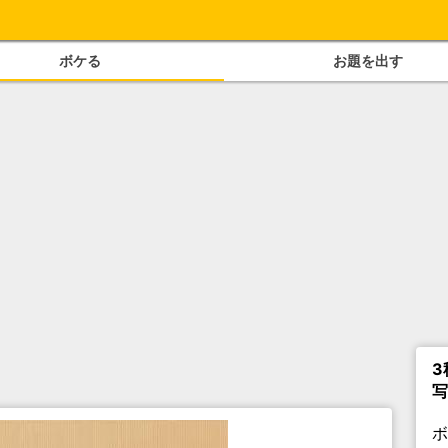
ボケる
お題を出す
3
写