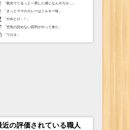
「
観光でぐるっと一周した感じなんやろか…
」
「
きっとママのカレーはミルキー味
」
「
やめとけ…！
」
「
空気の読めない四羽がやって来た
」
「
ワロタ
」
最近の評価されている職人