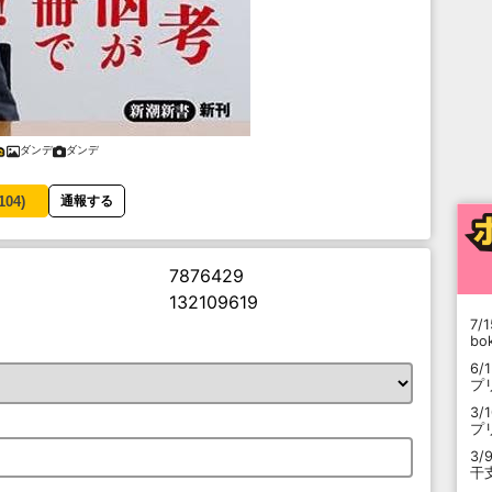
ダンデ
ダンデ
104
)
通報する
7876429
132109619
7/1
b
6/
プ
3/
プ
3/
干