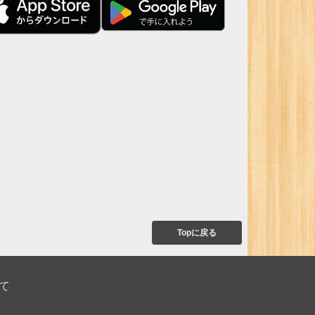
Topに戻る
て