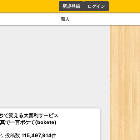
新規登録
ログイン
職人
秒で笑える大喜利サービス
真で一言ボケて(bokete)
ボケ投稿数
115,497,914
件