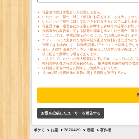
報告者情報は管理者しか閲覧しません。
いただいたご報告に対して個別にお応えすることは致しません
いただいたご報告に対して対応をお約束するものではありませ
報告受付後、運営会社が必要と判断する資料等の提示をお願い
投稿者から報告者に関する情報の開示を求められた場合、運営
合については、事前に開示の可否についてお問合せを致します
本フォームに入力された削除申請が正当な権利行使に基づかな
判断できる場合には、 削除申請者のアカウントの削除を行な
また、削除申請者のアカウント情報および運営会社が確認した
求に応じて開示する場合があります。
ご入力していただいた個人情報は以下の目的についてのみ利用
権利侵害画像の報告の受付のため。 権利侵害画像の報告の管理
権利侵害画像の報告に関するご連絡等を行うため。
その他権利侵害画像の報告に関する処理を遂行するため。
お題を投稿したユーザーを報告する
ボケて
>
お題
>
7876429
>
通報
>
著作権