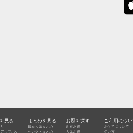
を見る
まとめを見る
お題を探す
ご利用につい
入り
最新人気まとめ
新着お題
ボケてについて
クアップボケ
セレクトまとめ
人気お題
使い方