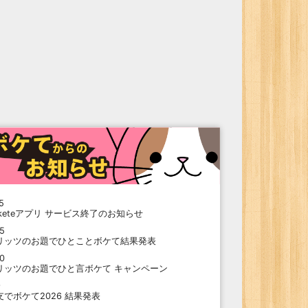
5
oketeアプリ サービス終了のお知らせ
15
リッツのお題でひとことボケて結果発表
10
リッツのお題でひと言ボケて キャンペーン
9
支でボケて2026 結果発表