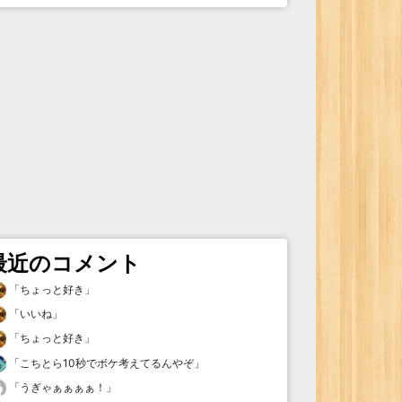
最近のコメント
「
ちょっと好き
」
「
いいね
」
「
ちょっと好き
」
「
こちとら10秒でボケ考えてるんやぞ
」
「
うぎゃぁぁぁぁ！
」