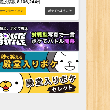
お題投稿数
8,106,244
件
セーフモード オン
ボケてへようこそ