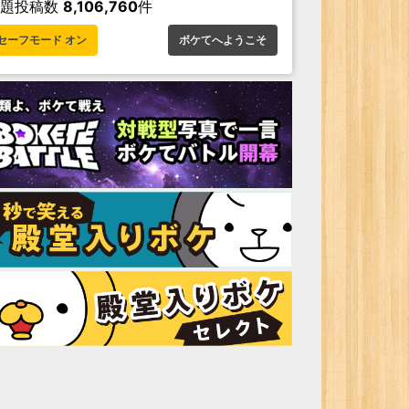
お題投稿数
8,106,760
件
セーフモード オン
ボケてへようこそ