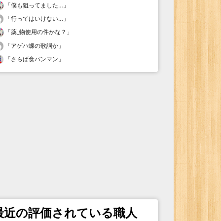
「
僕も狙ってました…
」
「
行ってはいけない…
」
「
薬_物使用の件かな？
」
「
アゲハ蝶の歌詞か
」
「
さらば食パンマン
」
最近の評価されている職人