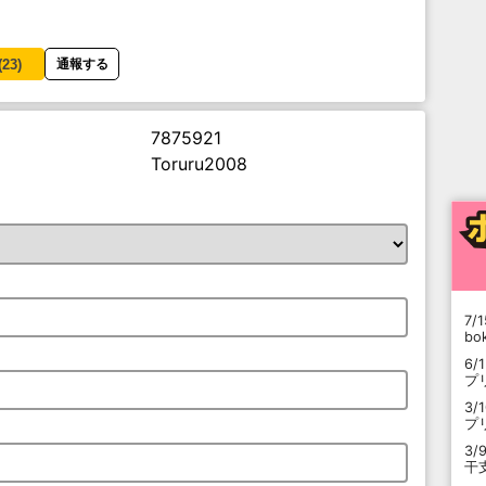
(
23
)
通報する
7875921
Toruru2008
7/1
b
6/
プ
3/
プ
3/
干