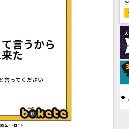
とる
とる