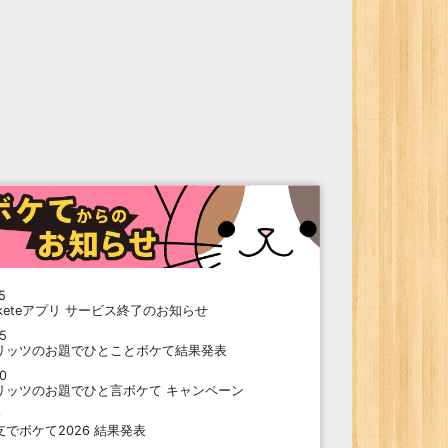
5
oketeアプリ サービス終了のお知らせ
15
リッツのお題でひとことボケて結果発表
10
リッツのお題でひと言ボケて キャンペーン
9
支でボケて2026 結果発表