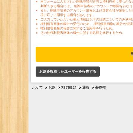
本フォームに入力された削除申請が正当な権利行使に基づかな
判断できる場合には、 削除申請者のアカウントの削除を行な
また、削除申請者のアカウント情報および運営会社が確認した
求に応じて開示する場合があります。
ご入力していただいた個人情報は以下の目的についてのみ利用
権利侵害画像の報告の受付のため。 権利侵害画像の報告の管理
権利侵害画像の報告に関するご連絡等を行うため。
その他権利侵害画像の報告に関する処理を遂行するため。
お題を投稿したユーザーを報告する
ボケて
>
お題
>
7875921
>
通報
>
著作権