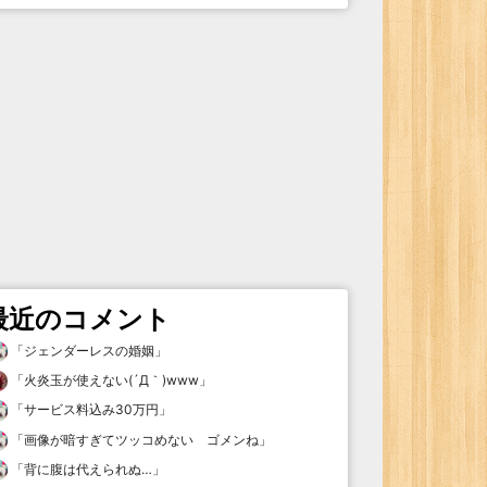
最近のコメント
「
ジェンダーレスの婚姻
」
「
火炎玉が使えない(´Д｀)www
」
「
サービス料込み30万円
」
「
画像が暗すぎてツッコめない ゴメンね
」
「
背に腹は代えられぬ…
」