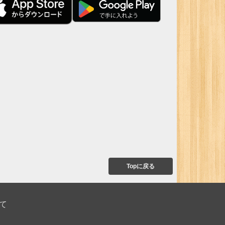
Topに戻る
て