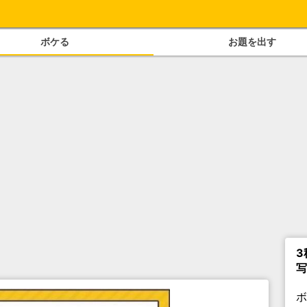
ボケる
お題を出す
3
写