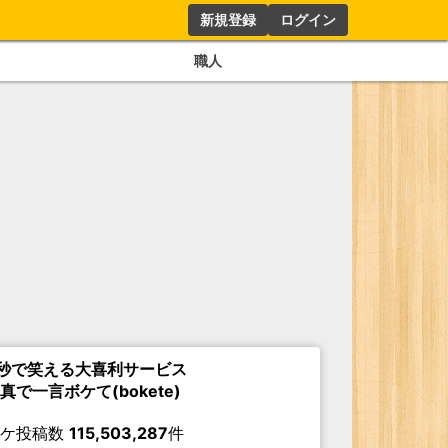
新規登録
ログイン
職人
秒で笑える大喜利サービス
真で一言ボケて(bokete)
ボケ投稿数
115,503,287
件