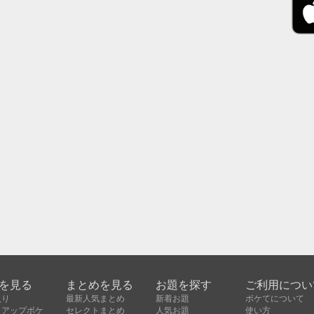
を見る
まとめを見る
お題を探す
ご利用につい
入り
最新人気まとめ
新着お題
ボケてについて
クアップボケ
セレクトまとめ
人気お題
使い方