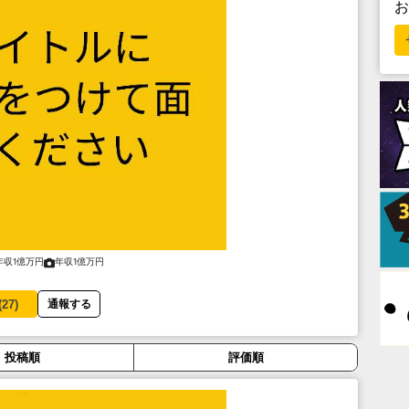
年収1億万円
年収1億万円
(
27
)
通報する
投稿順
評価順