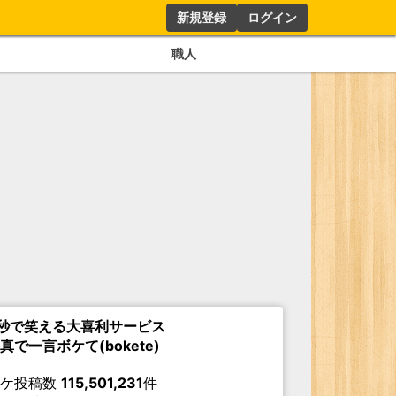
新規登録
ログイン
職人
秒で笑える大喜利サービス
真で一言ボケて(bokete)
ボケ投稿数
115,501,231
件