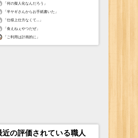
「
何の擬人化なんだろう
」
「
半ヤギさんからお手紙書いた
」
「
仕様上仕方なくて…
」
「
食えねぇやつだぜ
」
「
ご利用は計画的に
」
最近の評価されている職人