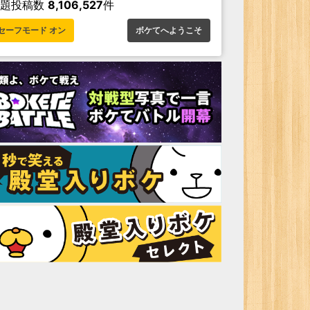
お題投稿数
8,106,527
件
セーフモード オン
ボケてへようこそ