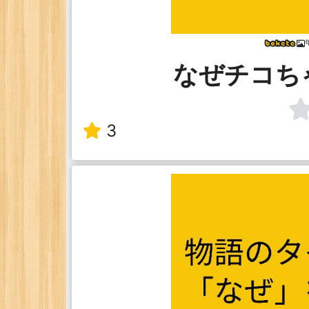
なぜチコち
3