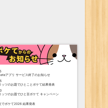
5
oketeアプリ サービス終了のお知らせ
15
リッツのお題でひとことボケて結果発表
10
リッツのお題でひと言ボケて キャンペーン
9
支でボケて2026 結果発表