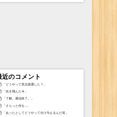
最近のコメント
「
どうやって意志疎通した？
」
「
吹き飛んだ☆
」
「
了解。通信終了。
」
「
さらっと何を...
」
「
あったとしてどうやって分け与えるんだ笑
」