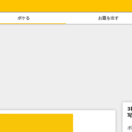
ボケる
お題を出す
3
写