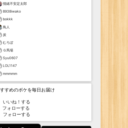
情緒不安定太郎
8938iwako
bokkk
鳥人
炭
むろぼ
Ｇ馬場
Syu0607
LOL1147
mmmmm
すすめのボケを毎日お届け
いいね！する
フォローする
フォローする