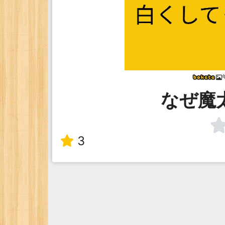
なぜ魔
3