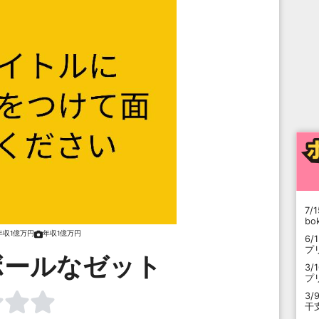
7/1
b
年収1億万円
年収1億万円
6/
プ
ボールなゼット
3/
プ
3/
干