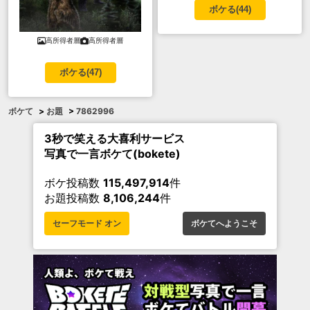
ボケる(
44
)
高所得者層
高所得者層
ボケる(
47
)
ボケて
>
お題
>
7862996
3秒で笑える大喜利サービス
写真で一言ボケて(bokete)
ボケ投稿数
115,497,914
件
お題投稿数
8,106,244
件
セーフモード オン
ボケてへようこそ