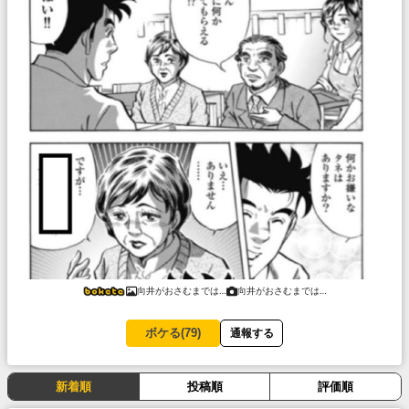
向井がおさむまでは…
向井がおさむまでは…
ボケる(
79
)
通報する
新着順
投稿順
評価順