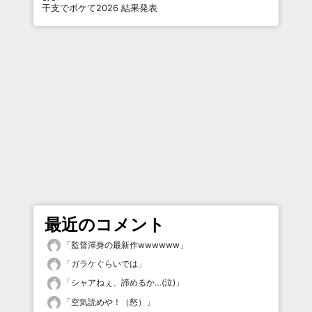
干支でボケて2026 結果発表
最近のコメント
「
監督渾身の最新作wwwwww
」
「
ガラケぐらいでは
」
「
シャアねぇ、諦めるか…(泣)
」
「
空気読めや！（怒）
」