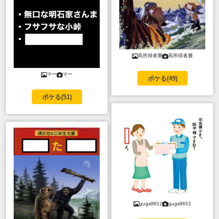
高所得者層
高所得者層
マー
マー
ボケる(
49
)
ボケる(
51
)
guga9652
guga9652