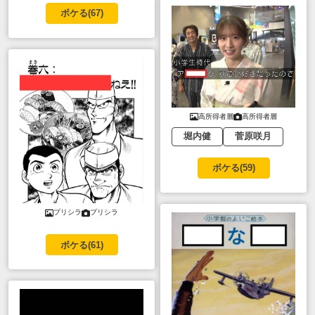
ボケる(
67
)
高所得者層
高所得者層
堀内健
菅原咲月
ボケる(
59
)
プリシラ
プリシラ
ボケる(
61
)