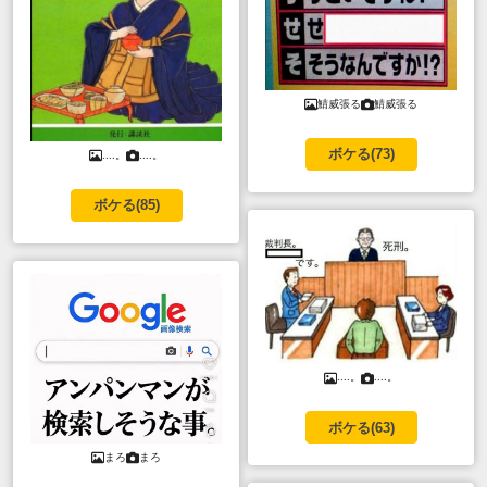
鯖威張る
鯖威張る
ボケる(
73
)
....。
....。
ボケる(
85
)
....。
....。
ボケる(
63
)
まろ
まろ