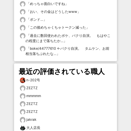
「
めっちゃ面白いですね
」
「
おい、その金はどうしたwww
」
「
ポンド…
」
「
この後めちゃくちゃトークン減った
」
「
過去に数回使われたボケ、パクり自演。 もはやこ
の程度にまで落ちたか…
」
「
boke/44777610 ←パクり自演。 タムケン、お前
相当落ちぶれたな…
」
最近の評価されている職人
n-202号
ZEZTZ
mmmmm
ZEZTZ
ZEZTZ
jakrak
大人店長