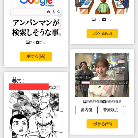
....。
....。
ボケる(
63
)
まろ
まろ
ボケる(
66
)
高所得者層
高所得者層
堀内健
菅原咲月
ボケる(
59
)