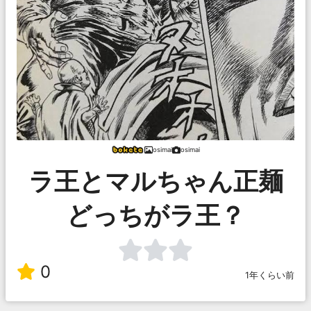
osimai
osimai
ラ王とマルちゃん正麺
どっちがラ王？
0
1年くらい前