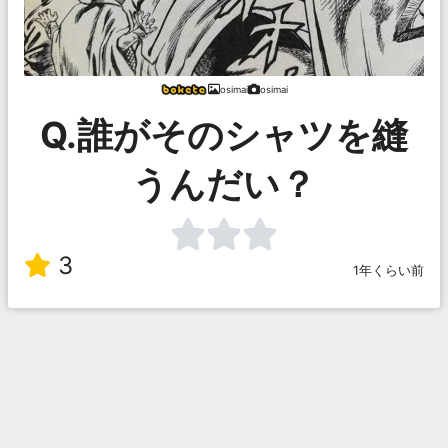
osimai
osimai
Q.誰がそのシャツを縫
うんだい？
3
1年くらい前