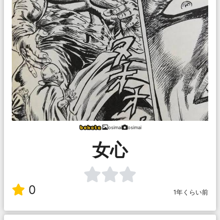
osimai
osimai
女心
0
1年くらい前