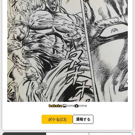
osimai
osimai
ボケる(
13
)
通報する