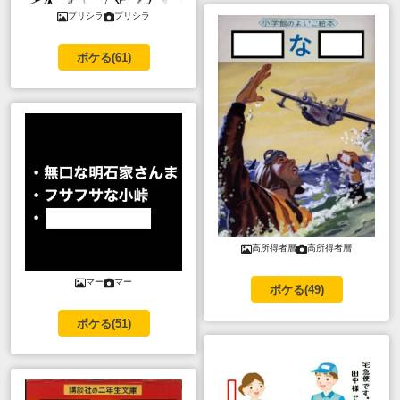
プリシラ
プリシラ
ボケる(
61
)
高所得者層
高所得者層
マー
マー
ボケる(
49
)
ボケる(
51
)