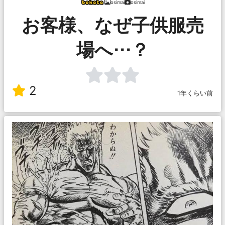
osimai
osimai
お客様、なぜ子供服売
場へ⋯？
2
1年くらい前