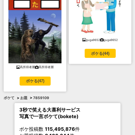
guga9652
guga9652
ボケる(
44
)
高所得者層
高所得者層
ボケる(
47
)
ボケて
>
お題
>
7859109
3秒で笑える大喜利サービス
写真で一言ボケて(bokete)
ボケ投稿数
115,495,876
件