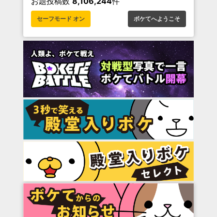
お題投稿数
8,106,244
件
セーフモード オン
ボケてへようこそ