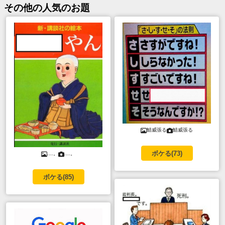
その他
の人気のお題
鯖威張る
鯖威張る
ボケる(
73
)
....。
....。
ボケる(
85
)