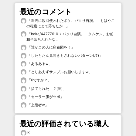
最近のコメント
「
過去に数回使われたボケ、パクり自演。 もはやこ
の程度にまで落ちたか…
」
「
boke/44777610 ←パクり自演。 タムケン、お前
相当落ちぶれたな…
」
「
誰かこの人に座布団を！
」
「
したとたん見向きもされないパターン(泣)
」
「
あるあるw
」
「
とりあえずサンプルお願いしますw
」
「
6ですか？
」
「
捨てられた！？(泣)
」
「
セーラー服がツボ
」
「
上級者w
」
最近の評価されている職人
K