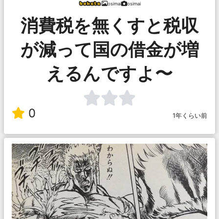
osimai
osimai
消費税を無くすと税収
が減って国の借金が増
えるんですよ〜
0
1年くらい前