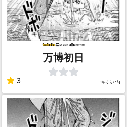
Shelving
Shelving
万博初日
3
1年くらい前