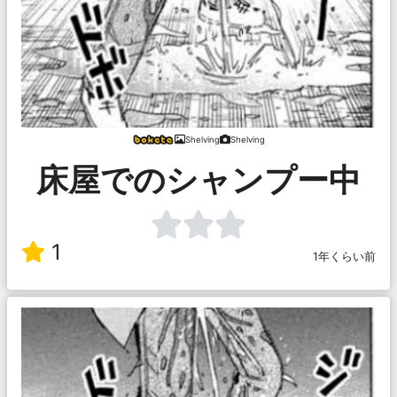
Shelving
Shelving
床屋でのシャンプー中
1
1年くらい前