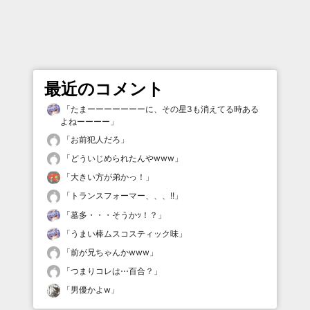
最近のコメント
「
たまーーーーーーーに、その星3も消えてる時ある
よねーーーー
」
「
お前犯人だろ
」
「
どういじめられたんやwww
」
「
大きい方が弟かっ！
」
「
トランスフォーマー、、、!!
」
「
墓多・・・そうかｯ！？
」
「
うまい棒ムスコスティック味
」
「
前が兄ちゃんかwww
」
「
つまりコレは⋯百合？
」
「
男優かよw
」