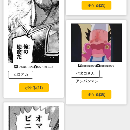
ボケる(
19
)
anpan1998
anpan1998
SASUKE323
SASUKE323
バタコさん
ヒロアカ
アンパンマン
ボケる(
21
)
ボケる(
18
)