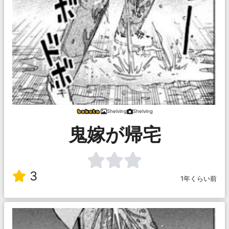
Shelving
Shelving
鬼嫁が帰宅
3
1年くらい前