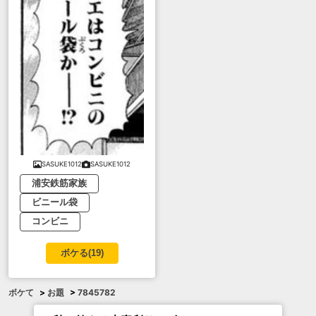
SASUKE1012
SASUKE1012
浦安鉄筋家族
ビニール袋
コンビニ
ボケる(
19
)
ボケて
>
お題
>
7845782