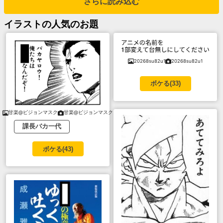
さらに読み込む
イラスト
の人気のお題
20268su82u1
20268su82u1
ボケる(
33
)
甘楽@ピジョンマスク
甘楽@ピジョンマスク
課長バカ一代
ボケる(
43
)