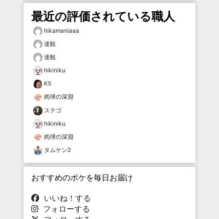
最近の評価されている職人
hikamaniaaa
達観
達観
hikiniku
K5
肉球の深淵
ステゴ
hikiniku
肉球の深淵
タムケン2
おすすめのボケを毎日お届け
いいね！する
フォローする