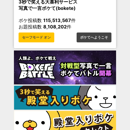
3秒で笑える大喜利サービス
写真で一言ボケて(bokete)
ボケ投稿数
115,513,567
件
お題投稿数
8,108,202
件
セーフモード オン
ボケてへようこそ