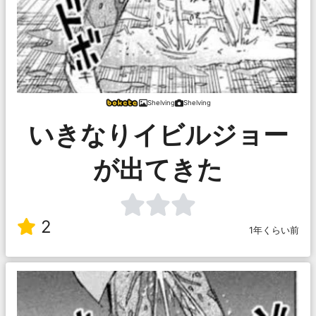
Shelving
Shelving
いきなりイビルジョー
が出てきた
2
1年くらい前