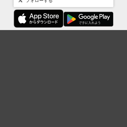
フォローする
Topに戻る
ボケを見る
まとめを見る
お題を探す
殿堂入り
最新人気まとめ
新着お題
ピックアップボケ
セレクトまとめ
人気お題
人気ボケ
セレクトお題
注目ボケ
人気タグ
急上昇ボケ
新着ボケ
セレクト
タグ
ご利用について
ボケてについて
使い方