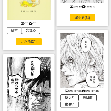
saike31k
saike31k
ボケる(
21
)
イフ
イフ
絵本
穴埋め
ボケる(
24
)
SASUKE1012
SASUKE1012
嘘つき
斑目貘
嘘喰い