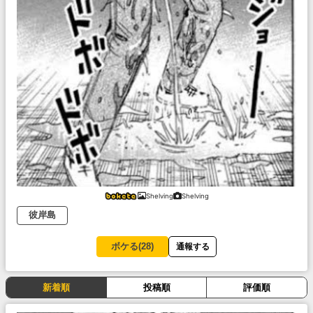
Shelving
Shelving
彼岸島
ボケる(
28
)
通報する
新着順
投稿順
評価順