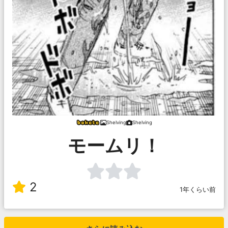
Shelving
Shelving
モームリ！
2
1年くらい前