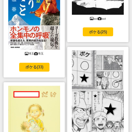
bot
bot
ボケる(
25
)
埼玉
埼玉
ボケる(
33
)