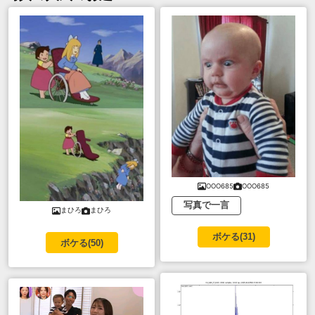
OOO685
OOO685
写真で一言
まひろ
まひろ
ボケる(
31
)
ボケる(
50
)