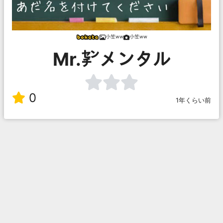
小笠ww
小笠ww
Mr.㌢メンタル
0
1年くらい前