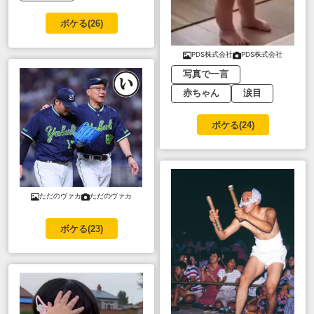
ボケる(
26
)
PDS株式会社
PDS株式会社
写真で一言
赤ちゃん
涙目
ボケる(
24
)
ただのヴァカ
ただのヴァカ
ボケる(
23
)