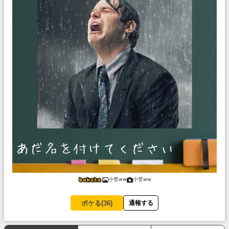
小笠ww
小笠ww
ボケる(
36
)
通報する