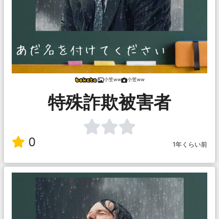
小笠ww
小笠ww
特殊詐欺被害者
0
1年くらい前