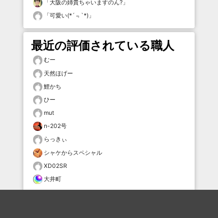
「
大阪の姉貴ちゃいますのん?
」
「
可愛い(*´﹃`*)
」
最近の評価されている職人
むー
天然ほげー
鯉かち
ひー
mut
n-202号
らっきぃ
シャケからスペシャル
XD02SR
大井町
おすすめのボケを毎日お届け