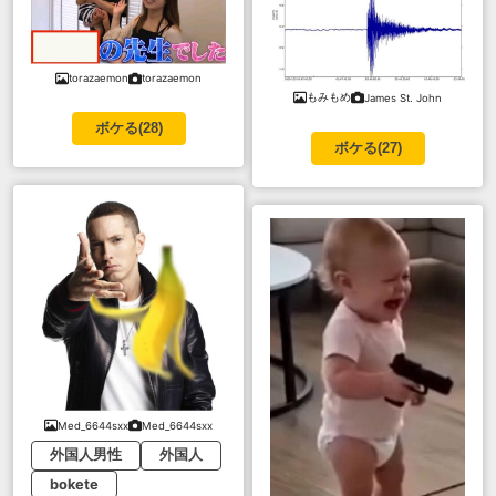
torazaemon
torazaemon
もみもめ
James St. John
ボケる(
28
)
ボケる(
27
)
Med_6644sxx
Med_6644sxx
外国人男性
外国人
bokete