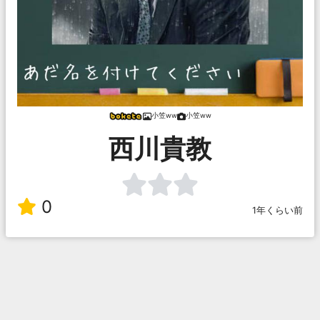
小笠ww
小笠ww
西川貴教
0
1年くらい前