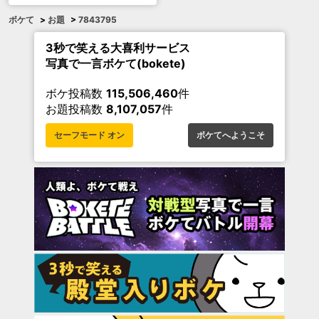
ボケて
>
お題
>
7843795
3秒で笑える大喜利サービス
写真で一言ボケて(bokete)
ボケ投稿数
115,506,460
件
お題投稿数
8,107,057
件
セーフモード オン
ボケてへようこそ