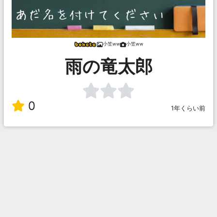
小笠ww
小笠ww
雨の竜太郎
0
1年くらい前