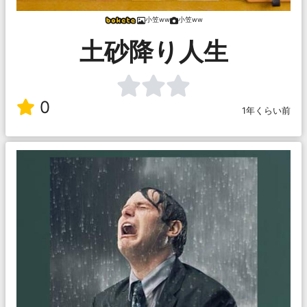
小笠ww
小笠ww
土砂降り人生
0
1年くらい前