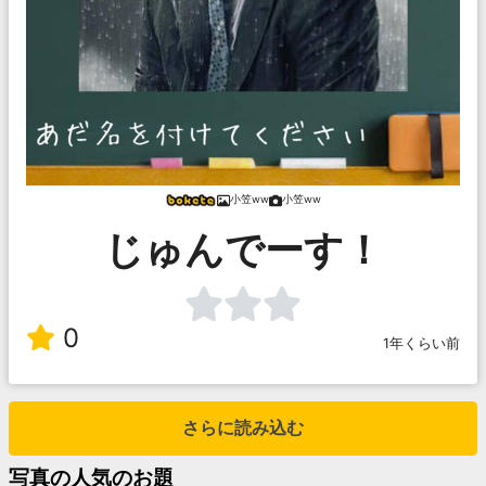
小笠ww
小笠ww
じゅんでーす！
0
1年くらい前
さらに読み込む
写真
の人気のお題