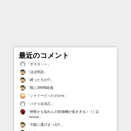
最近のコメント
「
ボヨヨ～ン
」
「
ほぼ死語
」
「
縛ったろか!?
」
「
既に3時間経過
」
「
シャドーだったのかw
」
「
パクり自演乙
」
「
神聖かも知れんが防御柵が低すぎる！！(´Д
｀)www
」
「
大阪に逃げまっせ!!
」