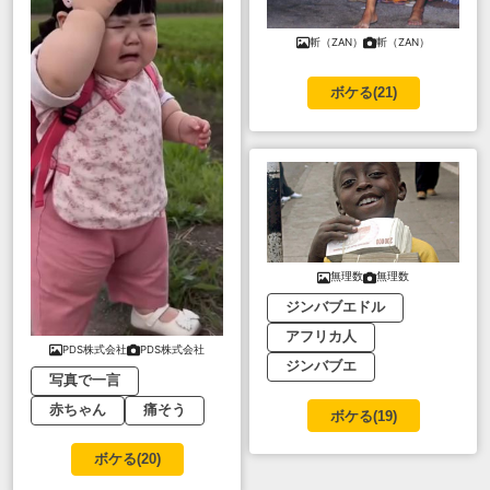
斬（ZAN）
斬（ZAN）
ボケる(
21
)
無理数
無理数
ジンバブエドル
アフリカ人
PDS株式会社
PDS株式会社
ジンバブエ
写真で一言
赤ちゃん
痛そう
ボケる(
19
)
ボケる(
20
)