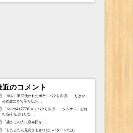
最近のコメント
「
過去に数回使われたボケ、パクり自演。 もはやこ
の程度にまで落ちたか…
」
「
boke/44777610 ←パクり自演。 タムケン、お前
相当落ちぶれたな…
」
「
誰かこの人に座布団を！
」
「
したとたん見向きもされないパターン(泣)
」