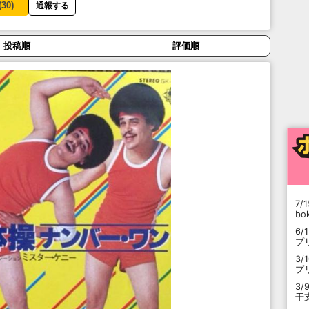
(
30
)
通報する
投稿順
評価順
7/1
b
6/
プ
3/
プ
3/
干