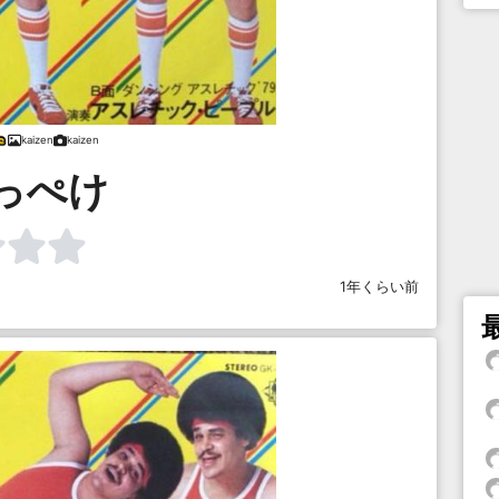
kaizen
kaizen
っぺけ
1年くらい前