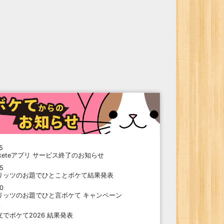
5
oketeアプリ サービス終了のお知らせ
15
リッツのお題でひとことボケて結果発表
10
リッツのお題でひと言ボケて キャンペーン
9
支でボケて2026 結果発表