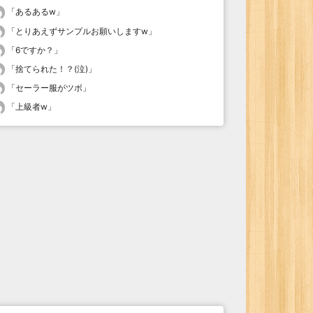
「
あるあるw
」
「
とりあえずサンプルお願いしますw
」
「
6ですか？
」
「
捨てられた！？(泣)
」
「
セーラー服がツボ
」
「
上級者w
」