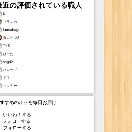
最近の評価されている職人
K
ブランカ
kumahage
タムケン2
TKS
ひーた
sngd2
ハローズ
ＴＴ
ユッキー
すすめのボケを毎日お届け
いいね！する
フォローする
フォローする