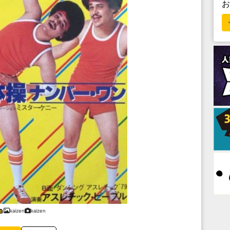
kaizen
kaizen