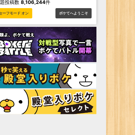
お題投稿数
8,106,244
件
セーフモード オン
ボケてへようこそ