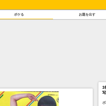
ボケる
お題を出す
3
写