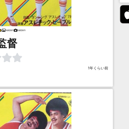
kaizen
kaizen
監督
1年くらい前