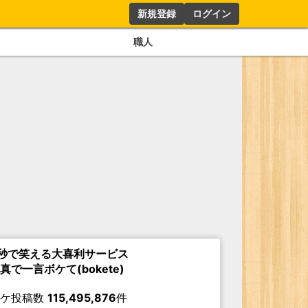
新規登録
ログイン
職人
秒で笑える大喜利サービス
真で一言ボケて(bokete)
ボケ投稿数
115,495,876
件