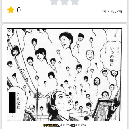
0
1年くらい前
頭頂砂漠
頭頂砂漠