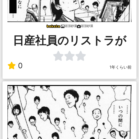
頭頂砂漠
頭頂砂漠
日産社員のリストラが
0
1年くらい前