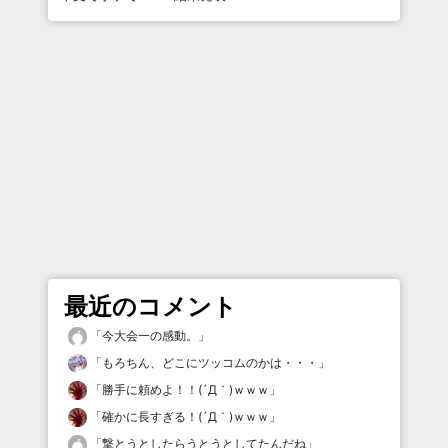
最近のコメント
「
今大会一の感動。
」
「
もろちん、どこにツッコムのかは・・・
」
「
勝手に頼めよ！！(´Д｀)ｗｗｗ
」
「
確かに長すぎる！(´Д｀)ｗｗｗ
」
「
撃とうとしたらうとうとしてたんだね
」