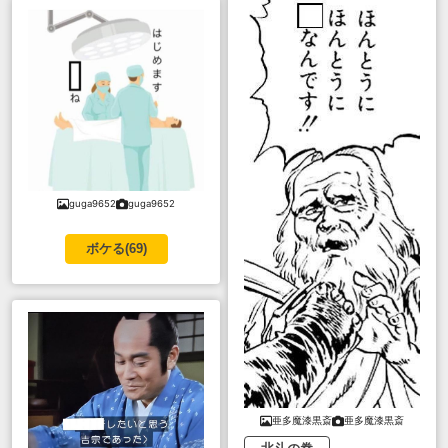
guga9652
guga9652
ボケる(
69
)
亜多魔漆黒斎
亜多魔漆黒斎