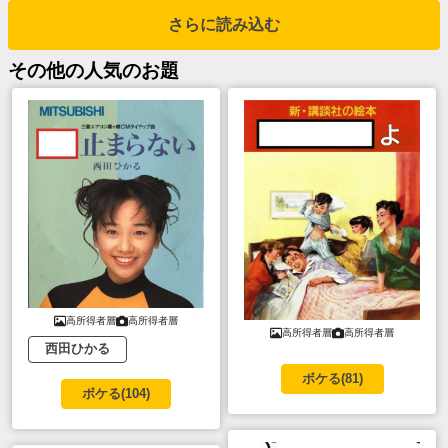
さらに読み込む
その他
の人気のお題
高所得者層
高所得者層
高所得者層
高所得者層
西田ひかる
ボケる(
81
)
ボケる(
104
)