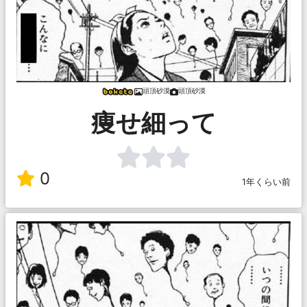
頭頂砂漠
頭頂砂漠
痩せ細って
0
1年くらい前