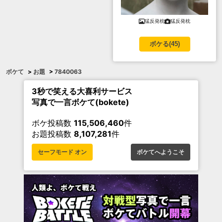
猛反発枕
猛反発枕
ボケる(
45
)
ボケて
>
お題
>
7840063
3秒で笑える大喜利サービス
写真で一言ボケて(bokete)
ボケ投稿数
115,506,460
件
お題投稿数
8,107,281
件
セーフモード オン
ボケてへようこそ