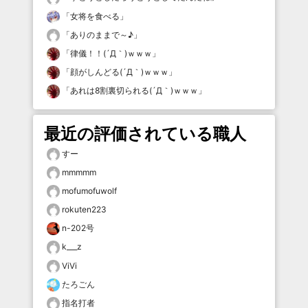
「
女将を食べる
」
「
ありのままで～♪
」
「
律儀！！(´Д｀)ｗｗｗ
」
「
顔がしんどる(´Д｀)ｗｗｗ
」
「
あれは8割裏切られる(´Д｀)ｗｗｗ
」
最近の評価されている職人
すー
mmmmm
mofumofuwolf
rokuten223
n-202号
k___z
ViVi
たろごん
指名打者