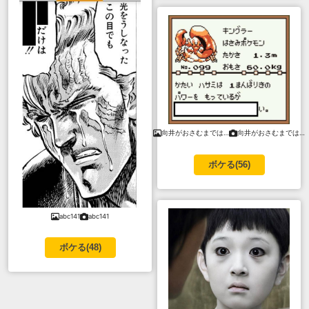
向井がおさむまでは…
向井がおさむまでは…
ボケる(
56
)
abc141
abc141
ボケる(
48
)