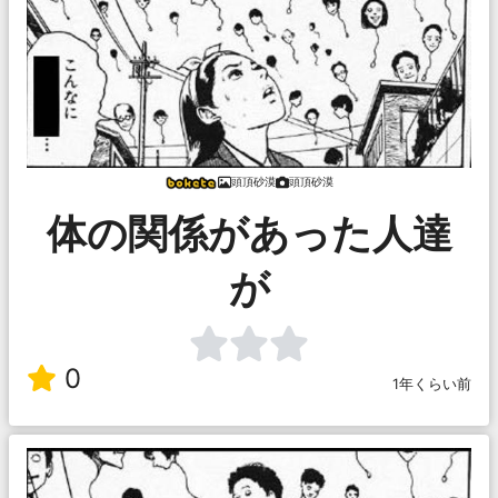
頭頂砂漠
頭頂砂漠
体の関係があった人達
が
0
1年くらい前