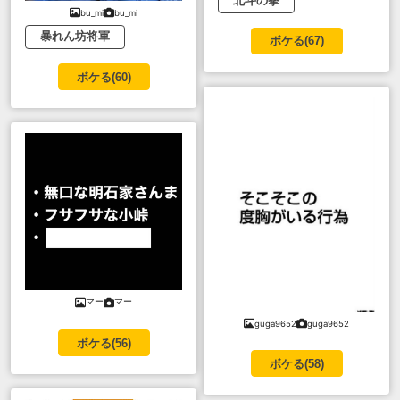
北斗の拳
bu_mi
bu_mi
暴れん坊将軍
ボケる(
67
)
ボケる(
60
)
マー
マー
guga9652
guga9652
ボケる(
56
)
ボケる(
58
)