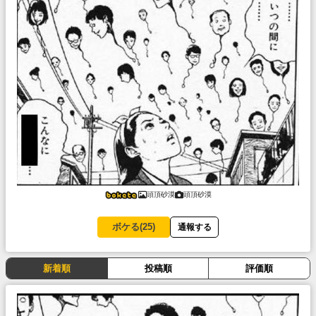
頭頂砂漠
頭頂砂漠
ボケる(
25
)
通報する
新着順
投稿順
評価順