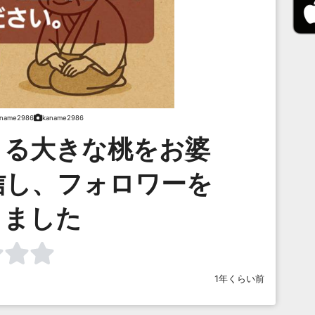
aname2986
kaname2986
くる大きな桃をお婆
配信し、フォロワーを
りました
1年くらい前