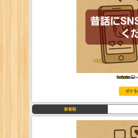
k
ボケる
新着順