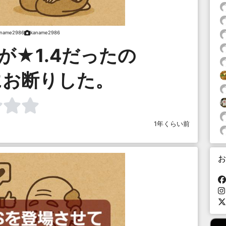
aname2986
kaname2986
が★1.4だったの
にお断りした。
1年くらい前
お