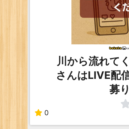
k
川から流れて
さんはLIVE
募
0