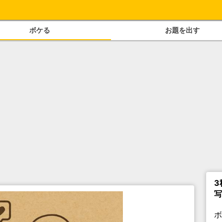
ボケる
お題を出す
3
写