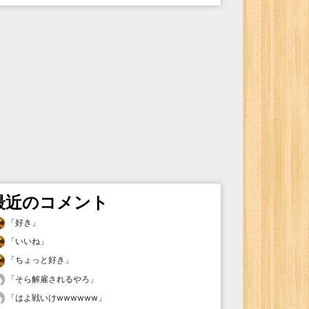
最近のコメント
「
好き
」
「
いいね
」
「
ちょっと好き
」
「
そら解雇されるやろ
」
「
はよ戦いけwwwwww
」