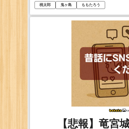
桃太郎
鬼ヶ島
ももたろう
k
【悲報】竜宮