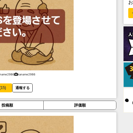
aname2986
kaname2986
(
15
)
通報する
投稿順
評価順