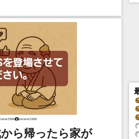
aname2986
kaname2986
城から帰ったら家が