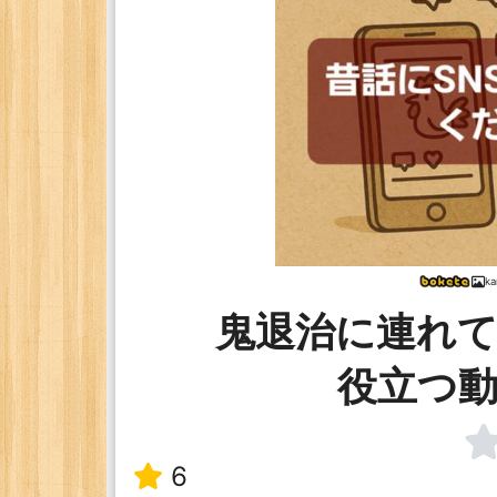
k
鬼退治に連れてく
役立つ
6