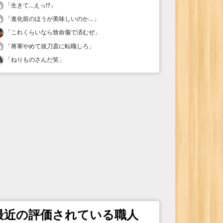
「
生きて…えっ!?
」
「
進化前のほうが美味しいのか…
」
「
これくらいなら致命傷で済むぜ
」
「
将軍やめて抜刀斎に転職しろ
」
「
ねりものさんだ笑
」
最近の評価されている職人