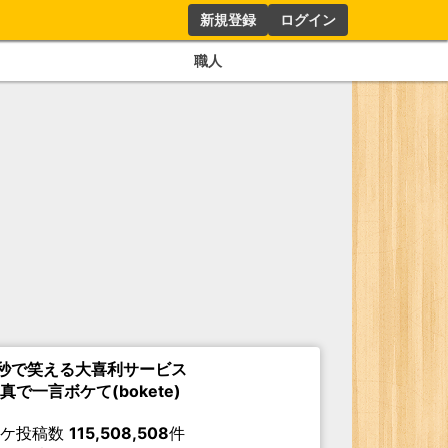
新規登録
ログイン
職人
秒で笑える大喜利サービス
真で一言ボケて(bokete)
ボケ投稿数
115,508,508
件