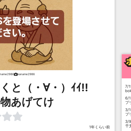
aname2986
kaname2986
と（・∀・）ｲｲ!!
7/1
b
動物あげてけ
6/
プ
3/
プ
3/
干
1年くらい前