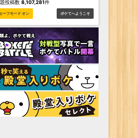
お題投稿数
8,107,281
件
セーフモード オン
ボケてへようこそ