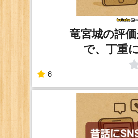
k
竜宮城の評価
で、丁重
6