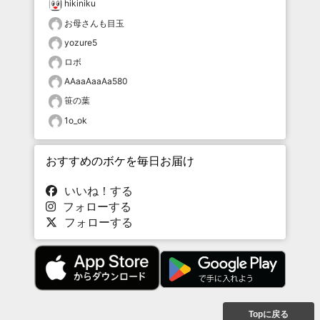
hikiniku
お母さんも目玉
yozure5
ロボ
AAaaAaaAa580
笹の葉
1o_ok
おすすめのボケを毎日お届け
いいね！する
フォローする
フォローする
Topに戻る