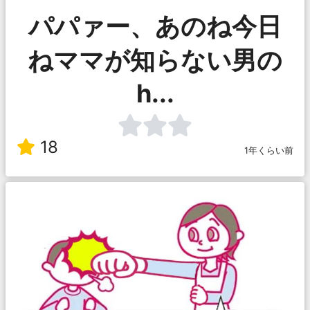
パパァー、あのね今日
ねママが知らない男の
h...
18
1年くらい前