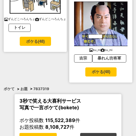
ずんどこべろんちょ
ずんどこべろんちょ
トイレ
ボケる(
48
)
bu_mi
bu_mi
吉宗
暴れん坊将軍
ボケる(
48
)
ボケて
>
お題
>
7837319
3秒で笑える大喜利サービス
写真で一言ボケて(bokete)
ボケ投稿数
115,522,389
件
お題投稿数
8,108,727
件