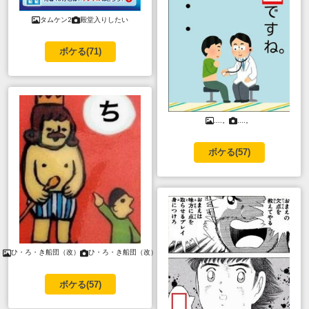
タムケン2
殿堂入りしたい
ボケる(
71
)
....。
....。
ボケる(
57
)
ひ・ろ・き船団（改）
ひ・ろ・き船団（改）
ボケる(
57
)