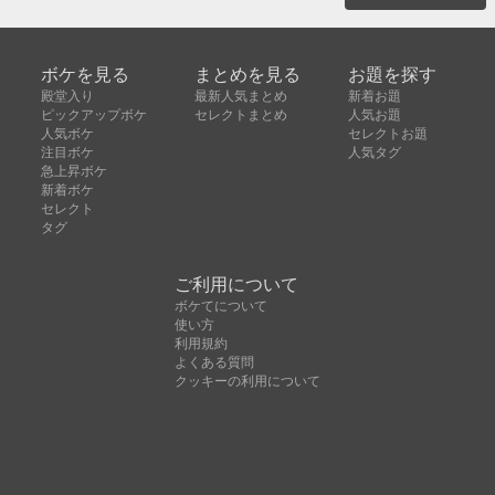
ボケを見る
まとめを見る
お題を探す
殿堂入り
最新人気まとめ
新着お題
ピックアップボケ
セレクトまとめ
人気お題
人気ボケ
セレクトお題
注目ボケ
人気タグ
急上昇ボケ
新着ボケ
セレクト
タグ
ご利用について
ボケてについて
使い方
利用規約
よくある質問
クッキーの利用について
お問い合わせ
広告掲載について
運営会社
Copyright © ボケて（bokete）All rights reserved. 株式