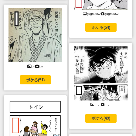
guga9652
guga9652
ボケる(
54
)
jun
jun
ボケる(
51
)
....。
....。
ボケる(
49
)