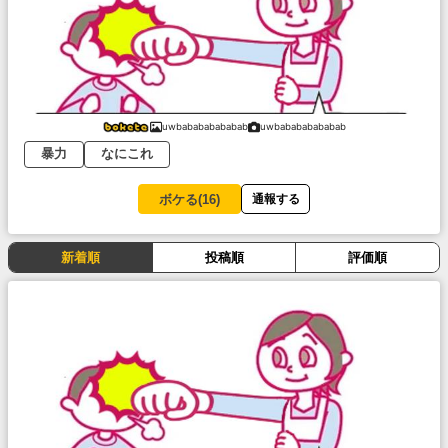
uwbabababababab
uwbabababababab
暴力
なにこれ
ボケる(
16
)
通報する
新着順
投稿順
評価順