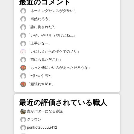
最近のコメント
「
ネーミングセンスがダサい!
」
「
当然だろう
」
「
誰に倒された?
」
「
いや、やりそうやけどね…
」
「
上手いなー
」
「
いにしえからのボケてのノリ
」
「
前にも見たぞこれ
」
「
もっと他にいいのがあっただろうな
」
「
≡(｢･ω･)｢ﾏﾃｰ
」
「
頑張れ٩( ᐖ )۶
」
最近の評価されている職人
虎がバターになる参謀
クラウン
ponkotsuuuuu412