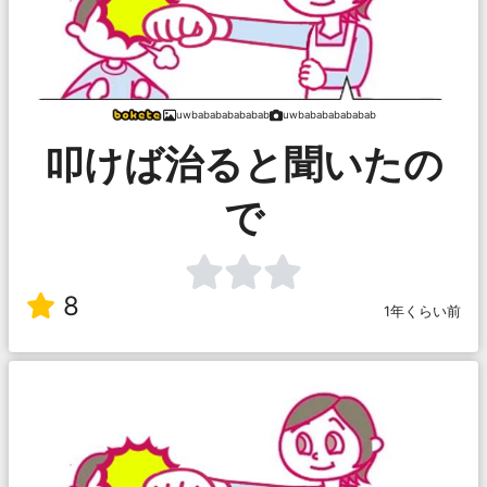
uwbabababababab
uwbabababababab
叩けば治ると聞いたの
で
8
1年くらい前