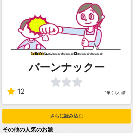
uwbabababababab
uwbabababababab
バーンナックー
12
1年くらい前
さらに読み込む
その他
の人気のお題