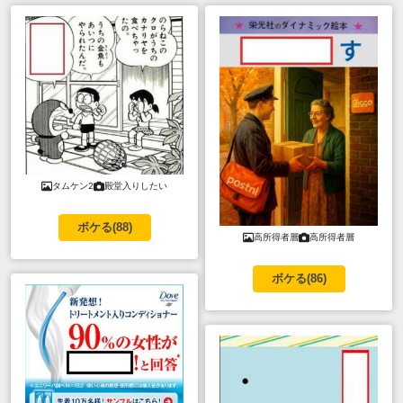
タムケン2
殿堂入りしたい
ボケる(
88
)
高所得者層
高所得者層
ボケる(
86
)