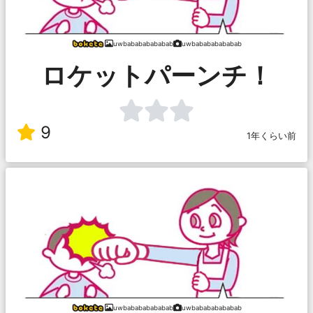
uwbabababababab
uwbabababababab
ロケットパーンチ！
9
1年くらい前
uwbabababababab
uwbabababababab