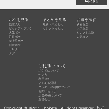
Topに戻る
ボケを見る
まとめを見る
お題を探す
殿堂入り
最新人気まとめ
新着お題
ピックアップボケ
セレクトまとめ
人気お題
人気ボケ
セレクトお題
注目ボケ
人気タグ
急上昇ボケ
新着ボケ
セレクト
タグ
ご利用について
ボケてについて
使い方
利用規約
よくある質問
クッキーの利用について
お問い合わせ
広告掲載について
運営会社
Copyright © ボケて（bokete）All rights reserved. 株式