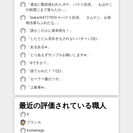
「
過去に数回使われたボケ、パクり自演。 もはやこ
の程度にまで落ちたか…
」
「
boke/44777610 ←パクり自演。 タムケン、お前
相当落ちぶれたな…
」
「
誰かこの人に座布団を！
」
「
したとたん見向きもされないパターン(泣)
」
「
あるあるw
」
「
とりあえずサンプルお願いしますw
」
「
6ですか？
」
「
捨てられた！？(泣)
」
「
セーラー服がツボ
」
「
上級者w
」
最近の評価されている職人
K
ブランカ
kumahage