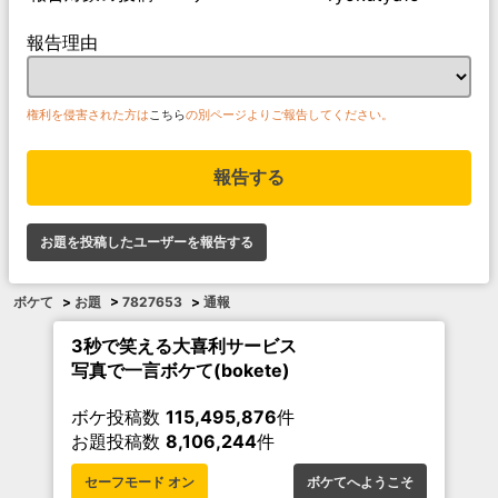
報告理由
権利を侵害された方は
こちら
の別ページよりご報告してください。
報告する
お題を投稿したユーザーを報告する
ボケて
>
お題
>
7827653
>
通報
3秒で笑える大喜利サービス
写真で一言ボケて(bokete)
ボケ投稿数
115,495,876
件
お題投稿数
8,106,244
件
セーフモード オン
ボケてへようこそ