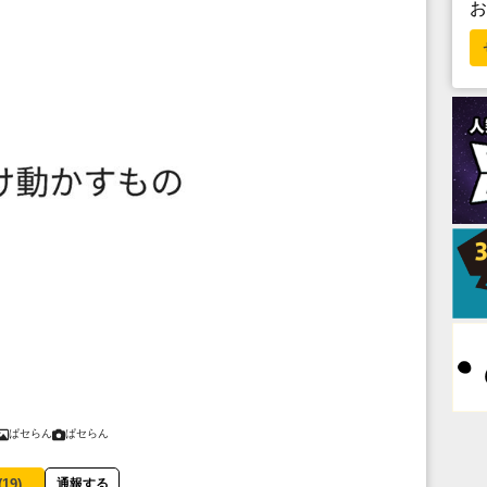
ぱセらん
ぱセらん
(
19
)
通報する