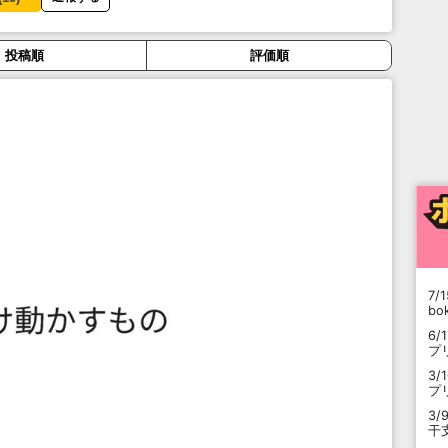
投稿順
評価順
7/1
b
6/
プ
3/
プ
3/
干