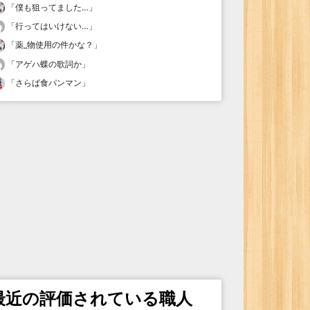
「
僕も狙ってました…
」
「
行ってはいけない…
」
「
薬_物使用の件かな？
」
「
アゲハ蝶の歌詞か
」
「
さらば食パンマン
」
最近の評価されている職人