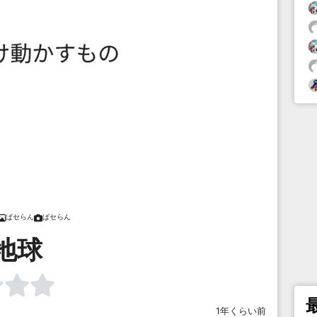
ぱセらん
ぱセらん
地球
1年くらい前