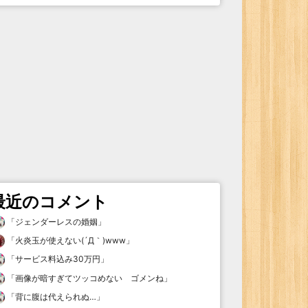
最近のコメント
「
ジェンダーレスの婚姻
」
「
火炎玉が使えない(´Д｀)www
」
「
サービス料込み30万円
」
「
画像が暗すぎてツッコめない ゴメンね
」
「
背に腹は代えられぬ…
」