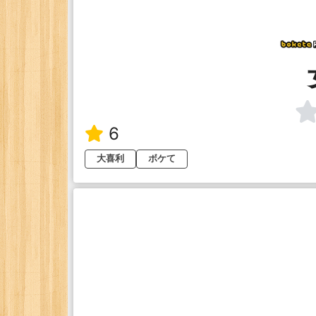
6
大喜利
ボケて