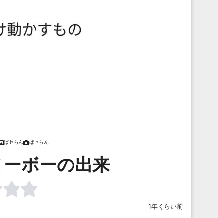
ぱセらん
ぱセらん
ヌーボーの出来
1年くらい前