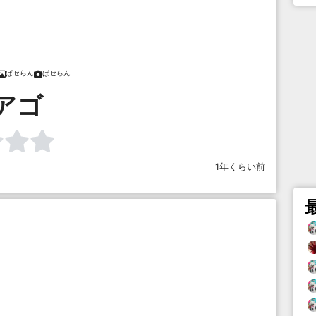
ぱセらん
ぱセらん
アゴ
1年くらい前