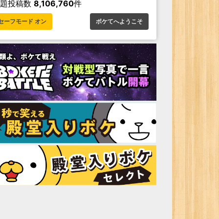
お題投稿数
8,106,760
件
セーフモード オン
ボケてへようこそ