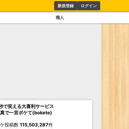
新規登録
ログイン
職人
秒で笑える大喜利サービス
真で一言ボケて(bokete)
ボケ投稿数
115,503,287
件