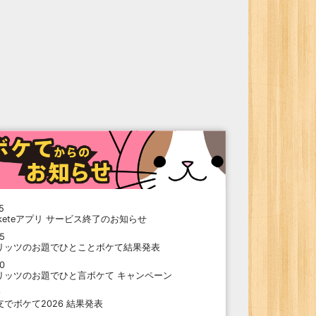
5
oketeアプリ サービス終了のお知らせ
15
リッツのお題でひとことボケて結果発表
10
リッツのお題でひと言ボケて キャンペーン
9
支でボケて2026 結果発表