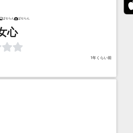
ぱセらん
ぱセらん
女心
1年くらい前