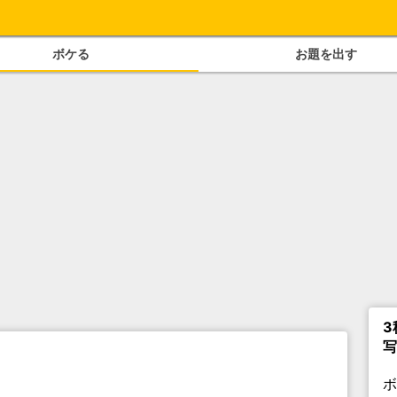
ボケる
お題を出す
3
写