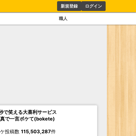
新規登録
ログイン
職人
秒で笑える大喜利サービス
真で一言ボケて(bokete)
ボケ投稿数
115,503,287
件