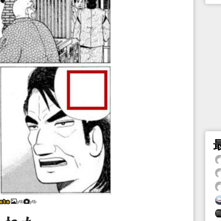
ytb
ytb