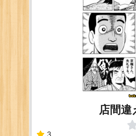
店間違
3