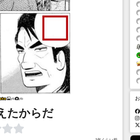
お
ytb
ytb
えたからだ
1年くらい前