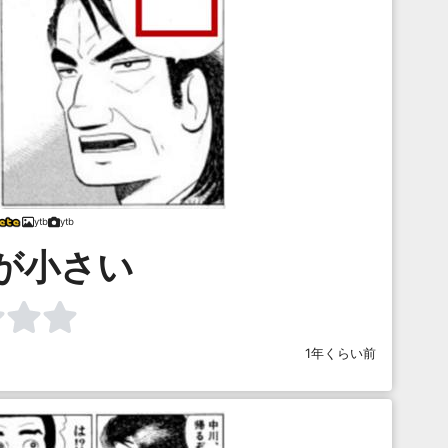
ytb
ytb
が小さい
1年くらい前