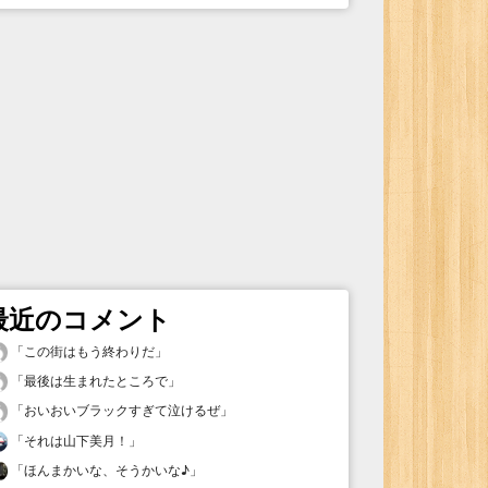
最近のコメント
「
この街はもう終わりだ
」
「
最後は生まれたところで
」
「
おいおいブラックすぎて泣けるぜ
」
「
それは山下美月！
」
「
ほんまかいな、そうかいな♪
」