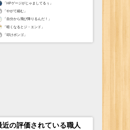
「
HPゲージがじゃましてるぅ
」
「
やがて縮む
」
「
自分から飛び降りるんだ！
」
「
暗くなるとジ・エンド
」
「
叩けボンゴ
」
最近の評価されている職人