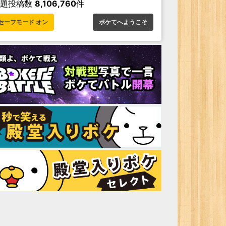
お題投稿数
8,106,760
件
セーフモード オン
ボケてへようこそ