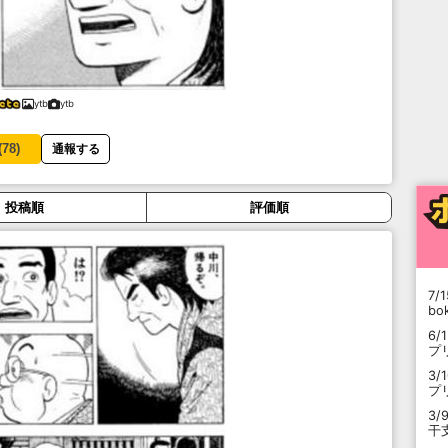
ytb
ytb
(
78
)
通報する
投稿順
評価順
7/1
b
6/
プ
3/
プ
3/
干