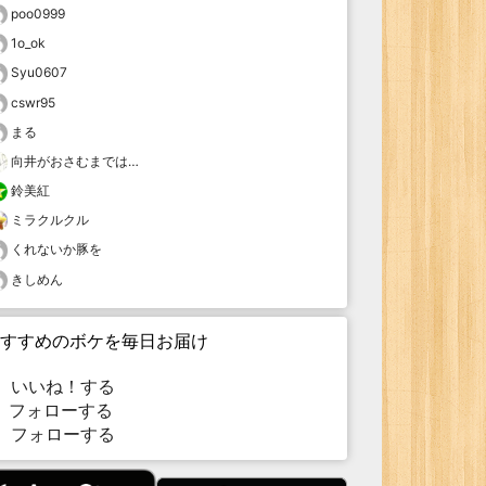
poo0999
1o_ok
Syu0607
cswr95
まる
向井がおさむまでは…
鈴美紅
ミラクルクル
くれないか豚を
きしめん
すすめのボケを毎日お届け
いいね！する
フォローする
フォローする