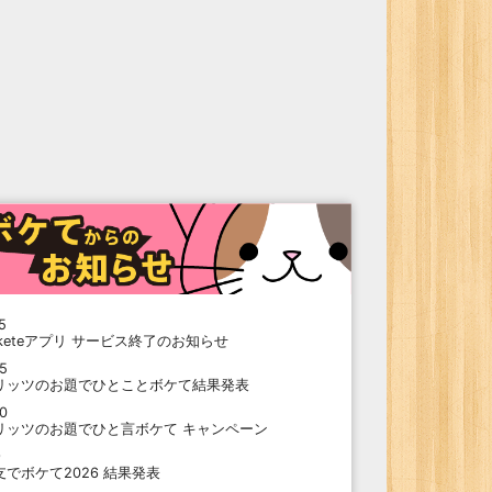
5
oketeアプリ サービス終了のお知らせ
15
リッツのお題でひとことボケて結果発表
10
リッツのお題でひと言ボケて キャンペーン
9
支でボケて2026 結果発表