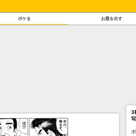
ボケる
お題を出す
3
写