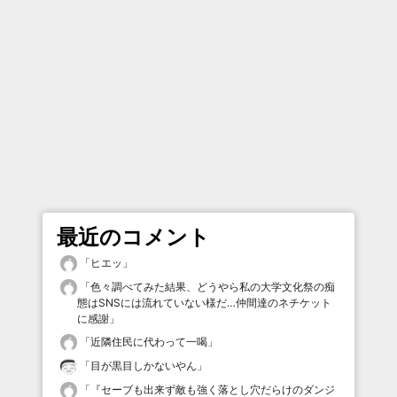
最近のコメント
「
ヒエッ
」
「
色々調べてみた結果、どうやら私の大学文化祭の痴
態はSNSには流れていない様だ…仲間達のネチケット
に感謝
」
「
近隣住民に代わって一喝
」
「
目が黒目しかないやん
」
「
『セーブも出来ず敵も強く落とし穴だらけのダンジ