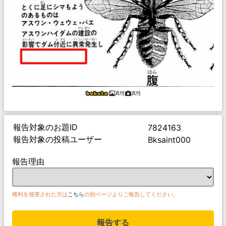
真性
真性
報告対象のお題ID
7824163
報告対象の投稿ユーザー
Bksaint000
報告理由
権利を侵害された方は
こちら
の別ページよりご報告してください。
報告する