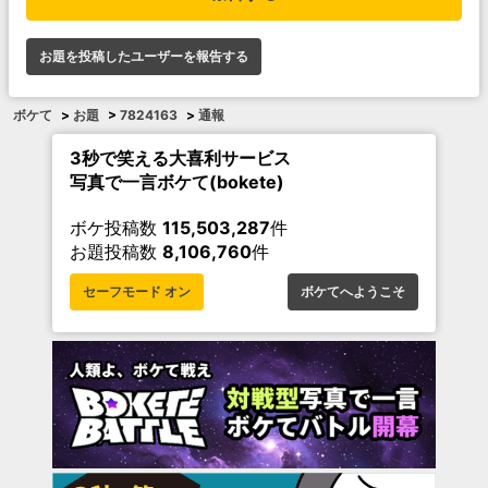
お題を投稿したユーザーを報告する
ボケて
>
お題
>
7824163
>
通報
3秒で笑える大喜利サービス
写真で一言ボケて(bokete)
ボケ投稿数
115,503,287
件
お題投稿数
8,106,760
件
セーフモード オン
ボケてへようこそ