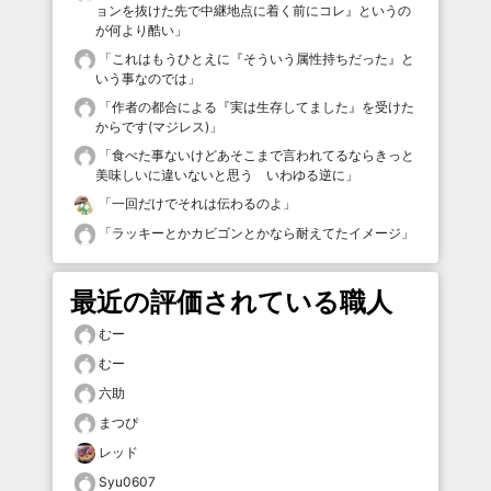
ョンを抜けた先で中継地点に着く前にコレ』というの
が何より酷い
」
「
これはもうひとえに『そういう属性持ちだった』と
いう事なのでは
」
「
作者の都合による『実は生存してました』を受けた
からです(マジレス)
」
「
食べた事ないけどあそこまで言われてるならきっと
美味しいに違いないと思う いわゆる逆に
」
「
一回だけでそれは伝わるのよ
」
「
ラッキーとかカビゴンとかなら耐えてたイメージ
」
最近の評価されている職人
むー
むー
六助
まつぴ
レッド
Syu0607