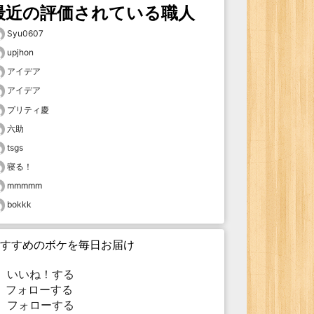
最近の評価されている職人
Syu0607
upjhon
アイデア
アイデア
プリティ慶
六助
tsgs
寝る！
mmmmm
bokkk
すすめのボケを毎日お届け
いいね！する
フォローする
フォローする