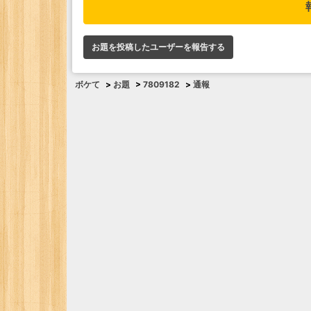
お題を投稿したユーザーを報告する
ボケて
>
お題
>
7809182
>
通報