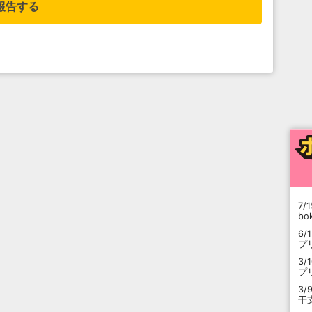
報告する
7/1
b
6/
プ
3/
プ
3/
干