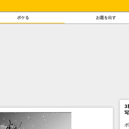
ボケる
お題を出す
3
写