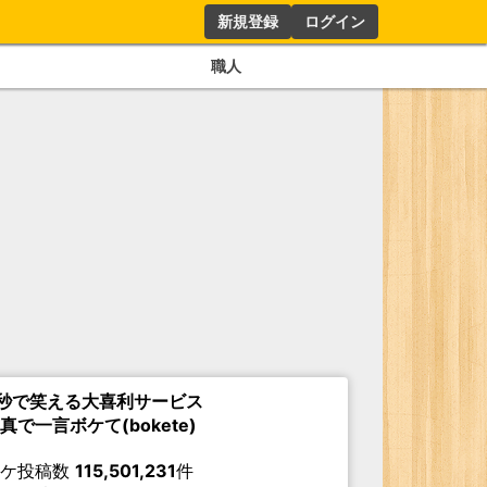
新規登録
ログイン
職人
秒で笑える大喜利サービス
真で一言ボケて(bokete)
ボケ投稿数
115,501,231
件