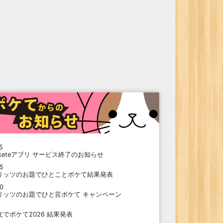
5
oketeアプリ サービス終了のお知らせ
15
リッツのお題でひとことボケて結果発表
10
リッツのお題でひと言ボケて キャンペーン
9
支でボケて2026 結果発表