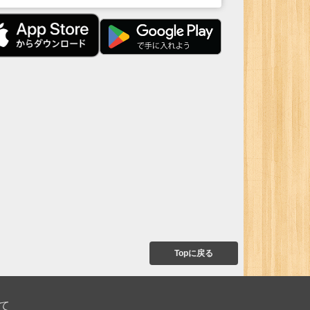
Topに戻る
て