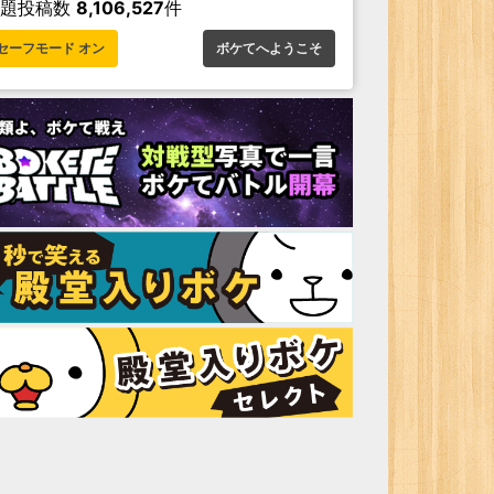
お題投稿数
8,106,527
件
セーフモード オン
ボケてへようこそ