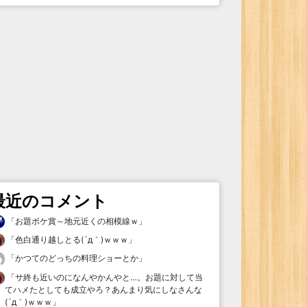
最近のコメント
「
お題ボケ賞～地元近くの相模線ｗ
」
「
色白通り越しとる(´д｀)ｗｗｗ
」
「
かつてのどっちの料理ショーとか
」
「
サ終も近いのになんやかんやと…。お題に対して当
てハメたとしても成立やろ？あんまり気にしなさんな
(´д｀)ｗｗｗ
」