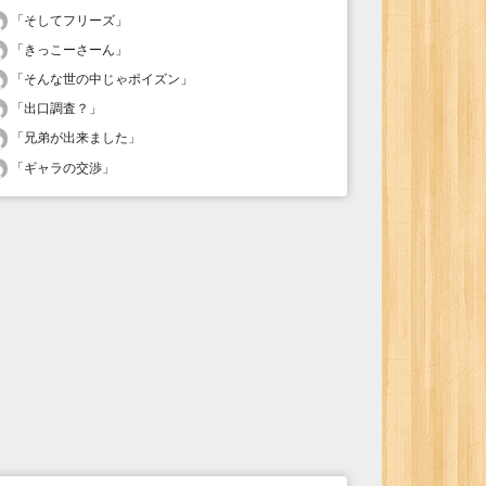
「
そしてフリーズ
」
「
きっこーさーん
」
「
そんな世の中じゃポイズン
」
「
出口調査？
」
「
兄弟が出来ました
」
「
ギャラの交渉
」