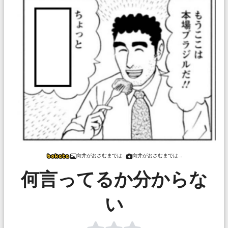
向井がおさむまでは…
向井がおさむまでは…
何言ってるか分からな
い