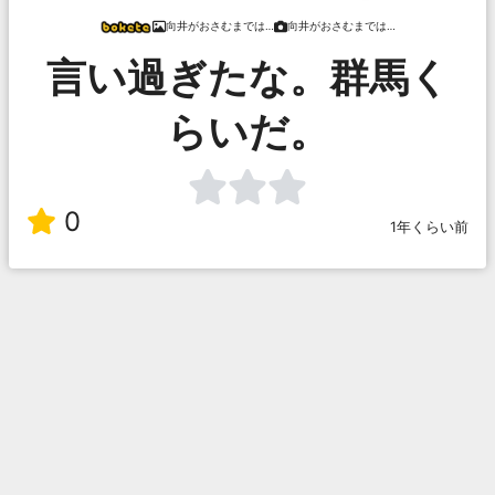
向井がおさむまでは…
向井がおさむまでは…
言い過ぎたな。群馬く
らいだ。
0
1年くらい前