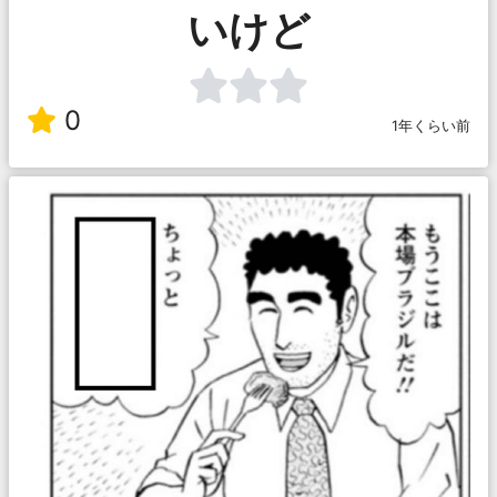
いけど
0
1年くらい前