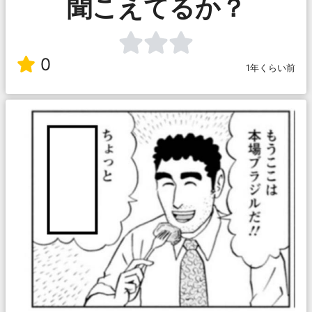
聞こえてるか？
0
1年くらい前