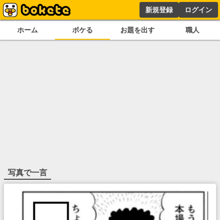
新規登録
ログイン
ホーム
ボケる
お題を出す
職人
写真で一言