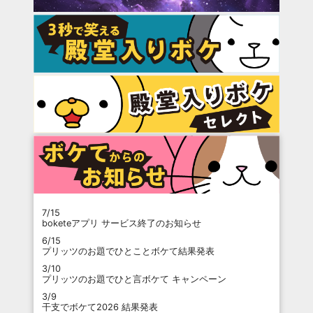
7/15
boketeアプリ サービス終了のお知らせ
6/15
プリッツのお題でひとことボケて結果発表
3/10
プリッツのお題でひと言ボケて キャンペーン
3/9
干支でボケて2026 結果発表