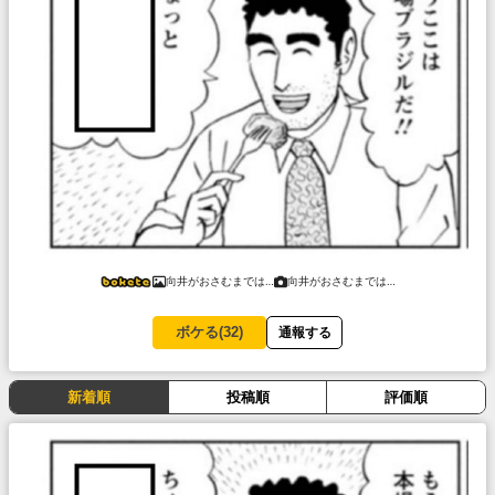
向井がおさむまでは…
向井がおさむまでは…
ボケる(
32
)
通報する
新着順
投稿順
評価順