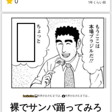
0
1年くらい前
向井がおさむまでは…
向井がおさむまでは…
裸でサンバ踊ってみろ