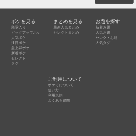
ボケを見る
まとめを見る
お題を探す
殿堂入り
最新人気まとめ
新着お題
ピックアップボケ
セレクトまとめ
人気お題
人気ボケ
セレクトお題
注目ボケ
人気タグ
急上昇ボケ
新着ボケ
セレクト
タグ
ご利用について
ボケてについて
使い方
利用規約
よくある質問
クッキーの利用について
お問い合わせ
広告掲載について
運営会社
Copyright © ボケて（bokete）All rights reserved. 株式