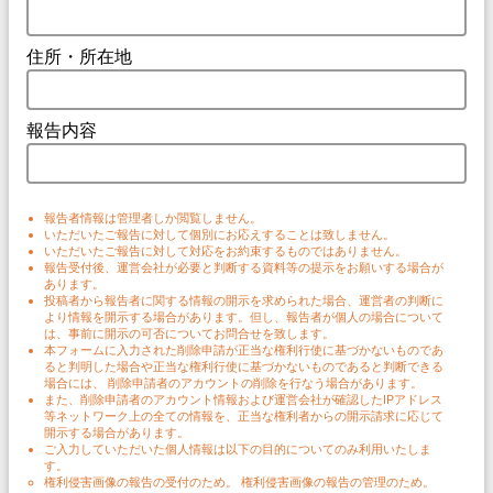
住所・所在地
報告内容
報告者情報は管理者しか閲覧しません。
いただいたご報告に対して個別にお応えすることは致しません。
いただいたご報告に対して対応をお約束するものではありません。
報告受付後、運営会社が必要と判断する資料等の提示をお願いする場合が
あります。
投稿者から報告者に関する情報の開示を求められた場合、運営者の判断に
より情報を開示する場合があります。但し、報告者が個人の場合について
は、事前に開示の可否についてお問合せを致します。
本フォームに入力された削除申請が正当な権利行使に基づかないものであ
ると判明した場合や正当な権利行使に基づかないものであると判断できる
場合には、 削除申請者のアカウントの削除を行なう場合があります。
また、削除申請者のアカウント情報および運営会社が確認したIPアドレス
等ネットワーク上の全ての情報を、正当な権利者からの開示請求に応じて
開示する場合があります。
ご入力していただいた個人情報は以下の目的についてのみ利用いたしま
す。
権利侵害画像の報告の受付のため。 権利侵害画像の報告の管理のため。