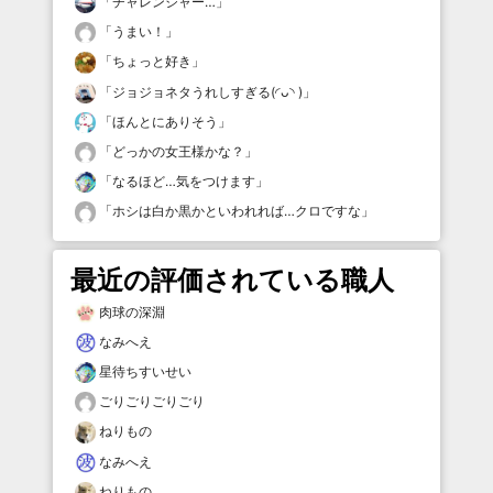
「
チャレンジャー…
」
「
うまい！
」
「
ちょっと好き
」
「
ジョジョネタうれしすぎる(◜ᴗ◝ )
」
「
ほんとにありそう
」
「
どっかの女王様かな？
」
「
なるほど…気をつけます
」
「
ホシは白か黒かといわれれば…クロですな
」
最近の評価されている職人
肉球の深淵
なみへえ
星待ちすいせい
ごりごりごりごり
ねりもの
なみへえ
ねりもの