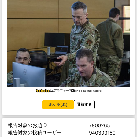
アラフォー3
The National Guard
ボケる(
31
)
通報する
報告対象のお題ID
7800265
報告対象の投稿ユーザー
940303160