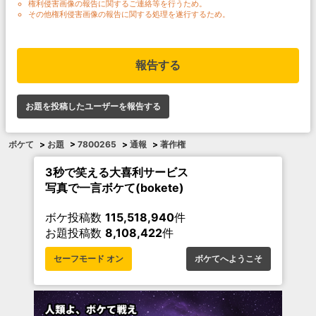
権利侵害画像の報告に関するご連絡等を行うため。
その他権利侵害画像の報告に関する処理を遂行するため。
報告する
お題を投稿したユーザーを報告する
ボケて
>
お題
>
7800265
>
通報
>
著作権
3秒で笑える大喜利サービス
写真で一言ボケて(bokete)
ボケ投稿数
115,518,940
件
お題投稿数
8,108,422
件
セーフモード オン
ボケてへようこそ