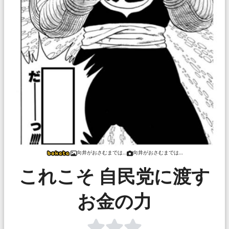
向井がおさむまでは…
向井がおさむまでは…
これこそ 自民党に渡す
お金の力