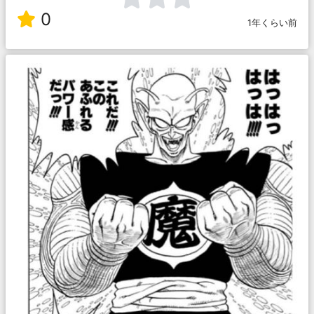
0
1年くらい前