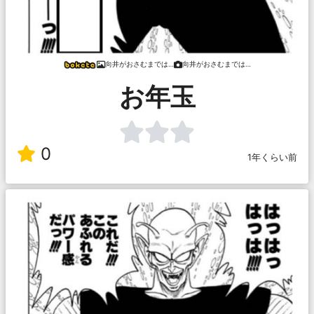
向井がおさむまでは…
向井がおさむまでは…
お年玉
0
1年くらい前