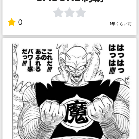
0
1年くらい前