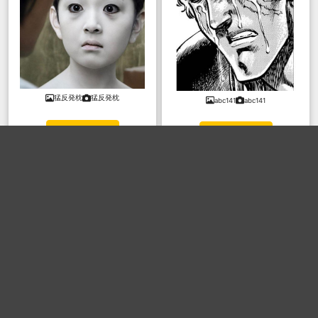
猛反発枕
猛反発枕
abc141
abc141
ボケる(
45
)
ボケる(
51
)
bokebokeko
bokebokeko