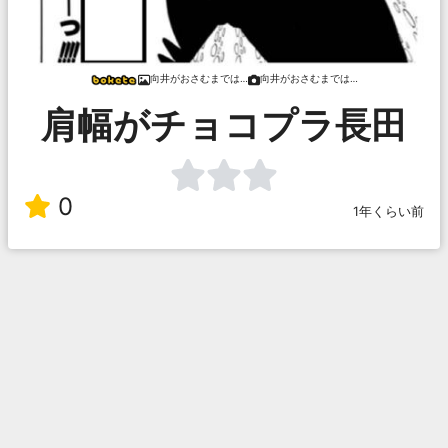
向井がおさむまでは…
向井がおさむまでは…
肩幅がチョコプラ長田
0
1年くらい前