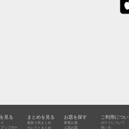
を見る
まとめを見る
お題を探す
ご利用につい
入り
最新人気まとめ
新着お題
ボケてについて
クアップボケ
セレクトまとめ
人気お題
使い方