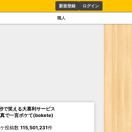
新規登録
ログイン
職人
秒で笑える大喜利サービス
真で一言ボケて(bokete)
ボケ投稿数
115,501,231
件