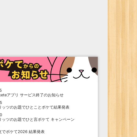
5
oketeアプリ サービス終了のお知らせ
15
リッツのお題でひとことボケて結果発表
10
リッツのお題でひと言ボケて キャンペーン
9
支でボケて2026 結果発表