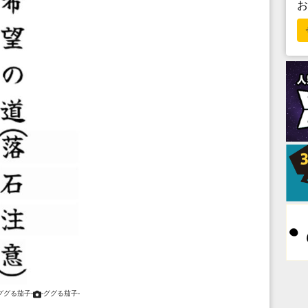
ググる茄子‐
‐ググる茄子‐