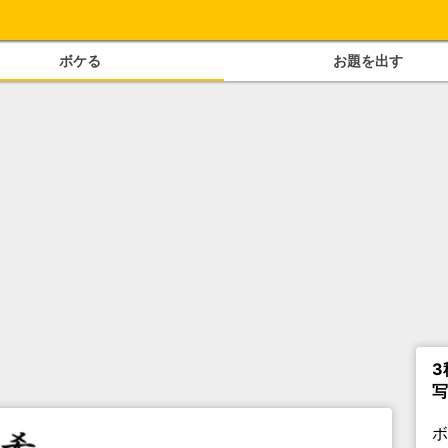
ボケる
お題を出す
3
写