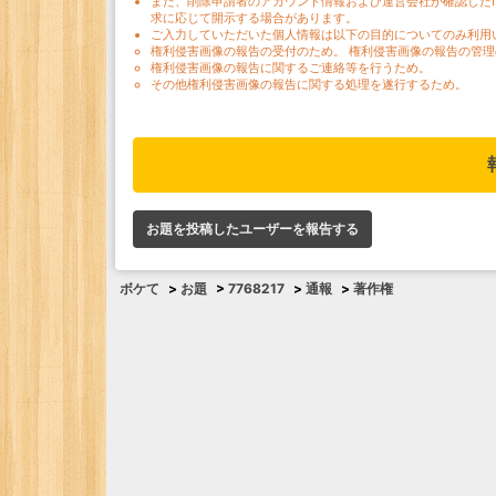
また、削除申請者のアカウント情報および運営会社が確認した
求に応じて開示する場合があります。
ご入力していただいた個人情報は以下の目的についてのみ利用
権利侵害画像の報告の受付のため。 権利侵害画像の報告の管理
権利侵害画像の報告に関するご連絡等を行うため。
その他権利侵害画像の報告に関する処理を遂行するため。
お題を投稿したユーザーを報告する
ボケて
>
お題
>
7768217
>
通報
>
著作権