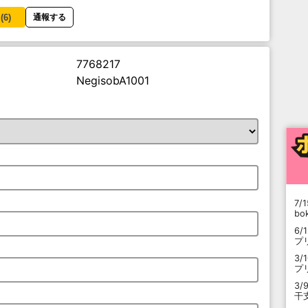
(
6
)
通報する
7768217
NegisobA1001
7/1
b
6/
プ
3/
プ
3/
干