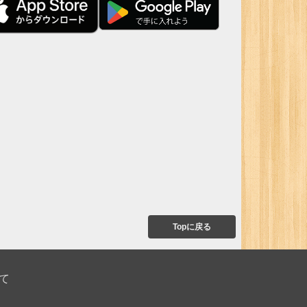
Topに戻る
て