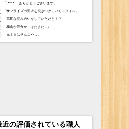
「
(*^^*) ありがとうございます
」
「
サプライズの要求を突きつけていくスタイル
」
「
高度な読み合いをしていただと！？
」
「
和食か洋食か、はたまた…
」
「
元ネタはそんなやつ。
」
最近の評価されている職人