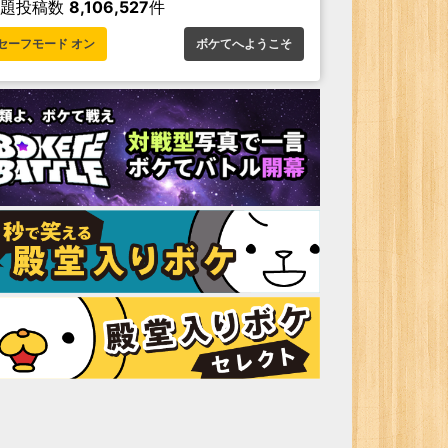
お題投稿数
8,106,527
件
セーフモード オン
ボケてへようこそ