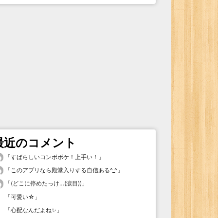
最近のコメント
「
すばらしいコンボボケ！上手い！
」
「
このアプリなら殿堂入りする自信ある^_^
」
「
(どこに停めたっけ…(涙目))
」
「
可愛い☆
」
「
心配なんだよね✨
」