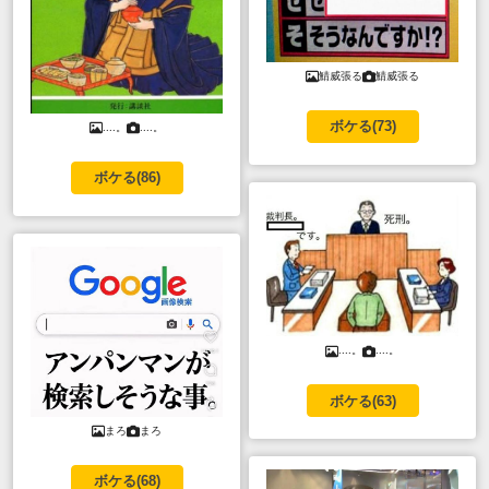
鯖威張る
鯖威張る
ボケる(
73
)
....。
....。
ボケる(
86
)
....。
....。
ボケる(
63
)
まろ
まろ
ボケる(
68
)