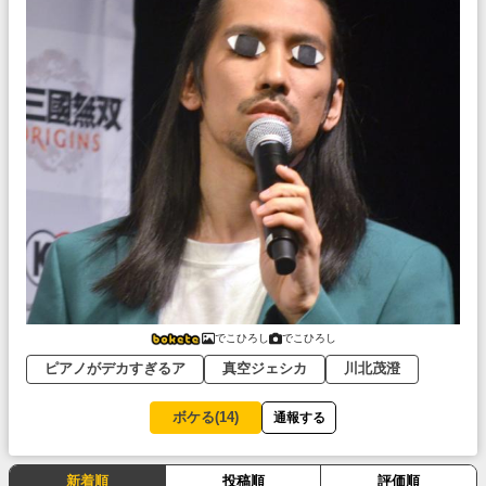
でこひろし
でこひろし
ピアノがデカすぎるア
真空ジェシカ
川北茂澄
ボケる(
14
)
通報する
新着順
投稿順
評価順