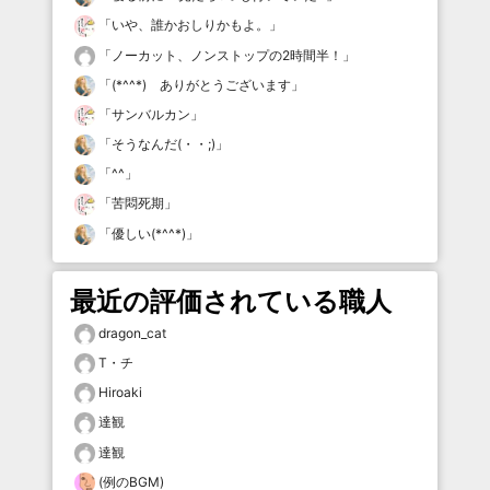
「
いや、誰かおしりかもよ。
」
「
ノーカット、ノンストップの2時間半！
」
「
(*^^*) ありがとうございます
」
「
サンバルカン
」
「
そうなんだ(・・;)
」
「
^^
」
「
苦悶死期
」
「
優しい(*^^*)
」
最近の評価されている職人
dragon_cat
T・チ
Hiroaki
達観
達観
(例のBGM)