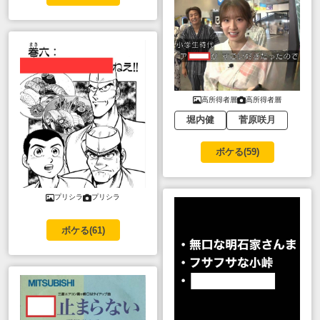
高所得者層
高所得者層
堀内健
菅原咲月
ボケる(
59
)
プリシラ
プリシラ
ボケる(
61
)