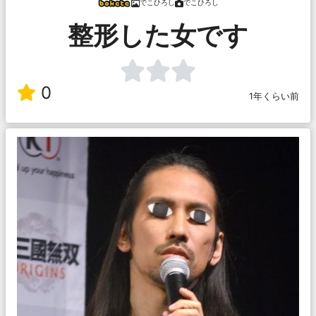
でこひろし
でこひろし
整形した女です
0
1年くらい前