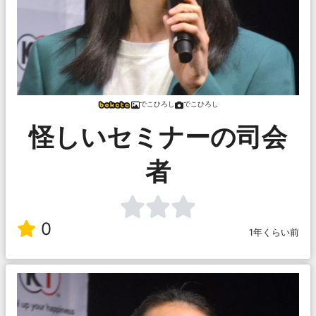
でこひろし
でこひろし
怪しいセミナーの司会
者
0
1年くらい前