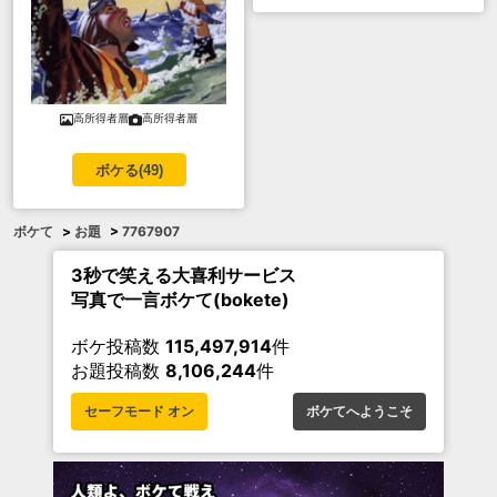
高所得者層
高所得者層
ボケる(
49
)
ボケて
>
お題
>
7767907
3秒で笑える大喜利サービス
写真で一言ボケて(bokete)
ボケ投稿数
115,497,914
件
お題投稿数
8,106,244
件
セーフモード オン
ボケてへようこそ