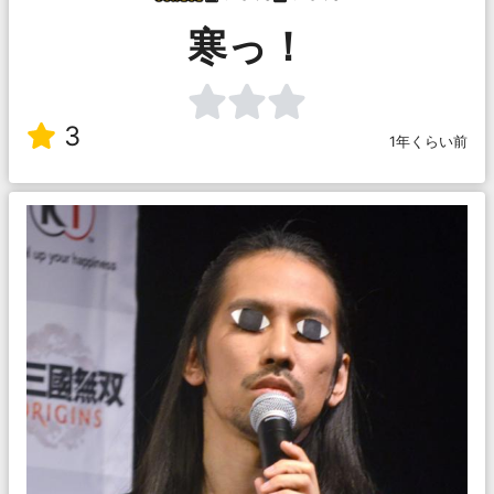
寒っ！
3
1年くらい前