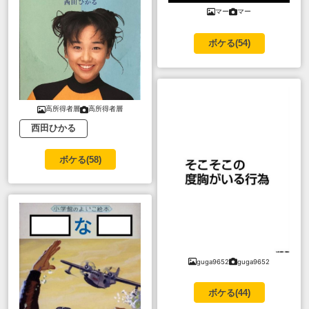
マー
マー
ボケる(
54
)
高所得者層
高所得者層
西田ひかる
ボケる(
58
)
guga9652
guga9652
ボケる(
44
)