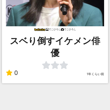
でこひろし
でこひろし
スベり倒すイケメン俳
優
0
1年くらい前