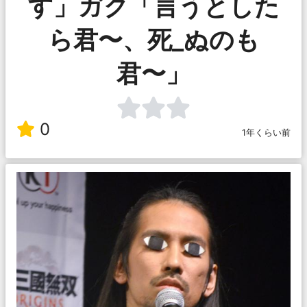
す」ガク「言うとした
ら君〜、死_ぬのも
君〜」
0
1年くらい前