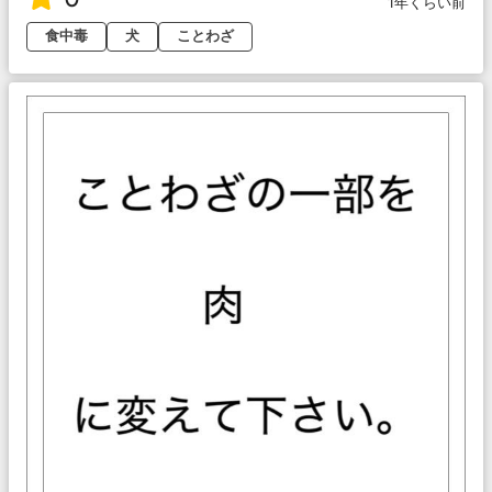
1年くらい前
食中毒
犬
ことわざ