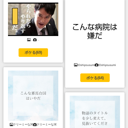
. .
. .
ボケる(
69
)
IDshiyousumi
IDshiyousumi
ボケる(
64
)
クリーミーな河
クリーミーな河