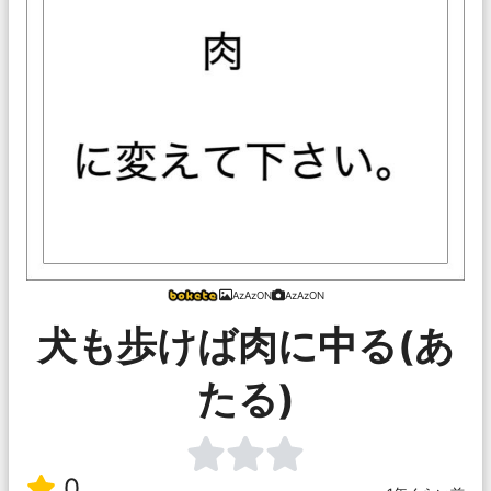
AzAzON
AzAzON
犬も歩けば肉に中る(あ
たる)
0