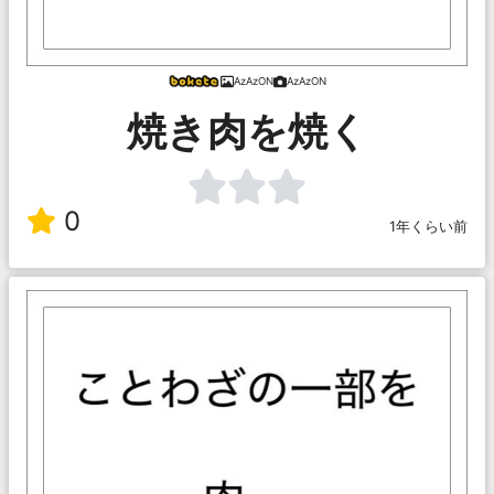
AzAzON
AzAzON
焼き肉を焼く
0
1年くらい前