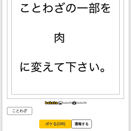
AzAzON
AzAzON
ことわざ
ボケる(
106
)
通報する