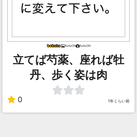
AzAzON
AzAzON
立てば芍薬、座れば牡
丹、歩く姿は肉
0
1年くらい前