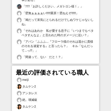
「
???「お許しください、メガトロン様！」
」
「
壁無ぁぁぁぁい!!!!!!栗原！壁ねえぞ!!!!!!
」
「
鳩だって呆気にとられるだけでしぬワケじゃないし
ね
」
「
それはあれか 私が愛する息子に「いつまでもベタ
ベタすんなよ」と言われた時のダメージに近い？
」
「
アバン「ふふふ…『フローラ様のそれは遥かに貴様
のそれを凌駕する』と言ったら？」 キル「なんだっ
て…っ!?」
」
「
間違って、ない だと！？
」
最近の評価されている職人
meiji
タムケン2
アンタレス
絶。壊滅級
タムケン2