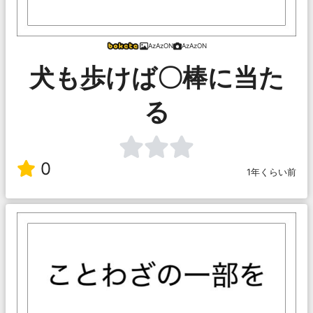
AzAzON
AzAzON
犬も歩けば〇棒に当た
る
0
1年くらい前