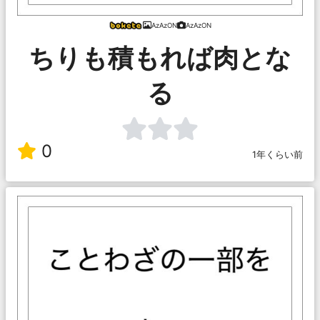
AzAzON
AzAzON
ちりも積もれば肉とな
る
0
1年くらい前