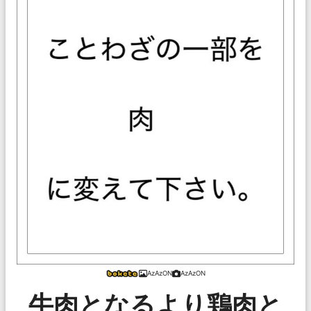
AzAzON
AzAzON
牛肉となるより鶏肉と