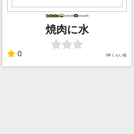
AzAzON
AzAzON
焼肉に水
0
1年くらい前