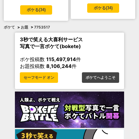
ボケる(
34
)
ボケる(
34
)
ボケて
>
お題
>
7753517
3秒で笑える大喜利サービス
写真で一言ボケて(bokete)
ボケ投稿数
115,497,914
件
お題投稿数
8,106,244
件
セーフモード オン
ボケてへようこそ