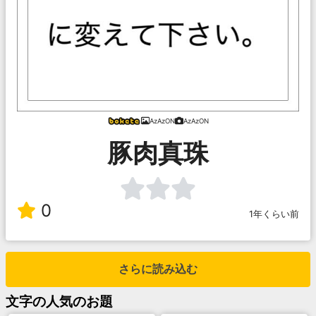
AzAzON
AzAzON
豚肉真珠
0
1年くらい前
さらに読み込む
文字
の人気のお題