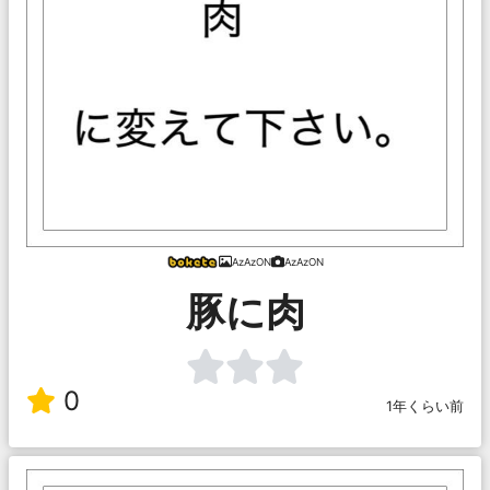
AzAzON
AzAzON
豚に肉
0
1年くらい前