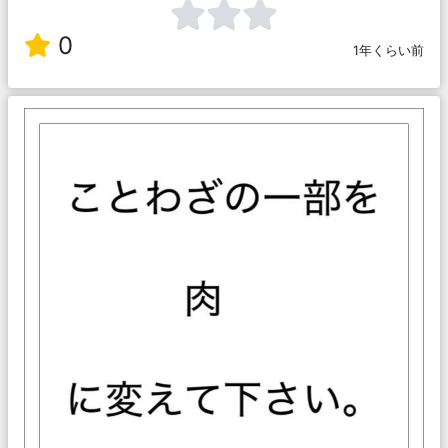
0
1年くらい前