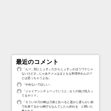
最近のコメント
「
んー…別にじょすぃだからじょすぃかばうワケじゃ
ないけどさ…じゃあテメェはまともな料理作れんの？
とは思っちゃうよね
」
「
やめないでほしい
」
「
ジャイアンシチューっていうと…セミの抜け殻入っ
てるヤツ？
」
「
そういや刀の峰は刀身と比べると遥かに柔らかい鉄
で出来てるから峰打ちなんてしたら折れる と聞いた
事がある
」