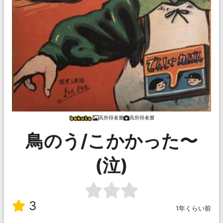
高所得者層
高所得者層
鳥のう/こかかった〜
(泣)
3
1年くらい前