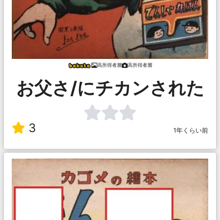
高所得者層
高所得者層
お父さ/にチカンされた
3
1年くらい前