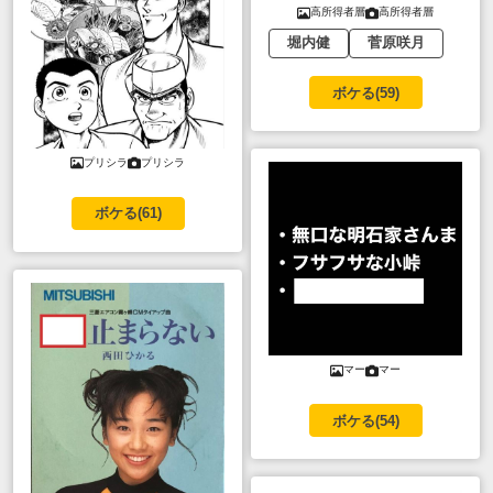
高所得者層
高所得者層
堀内健
菅原咲月
ボケる(
59
)
プリシラ
プリシラ
ボケる(
61
)
マー
マー
ボケる(
54
)