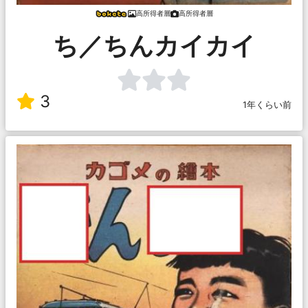
高所得者層
高所得者層
ち／ちんカイカイ
3
1年くらい前