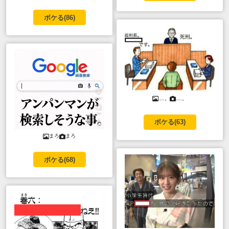
ボケる(
86
)
....。
....。
ボケる(
63
)
まろ
まろ
ボケる(
68
)