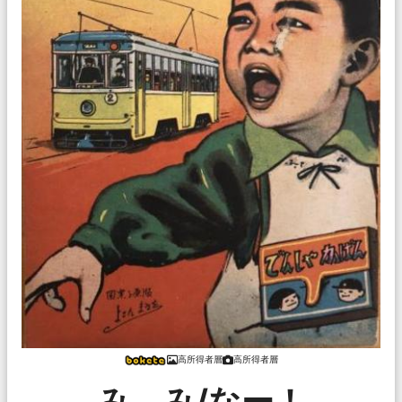
高所得者層
高所得者層
み、み/なー！