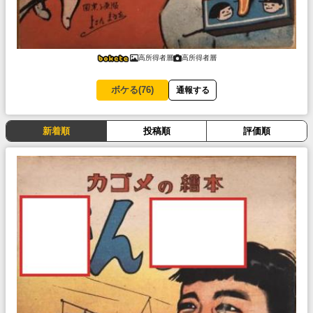
高所得者層
高所得者層
ボケる(
76
)
通報する
新着順
投稿順
評価順