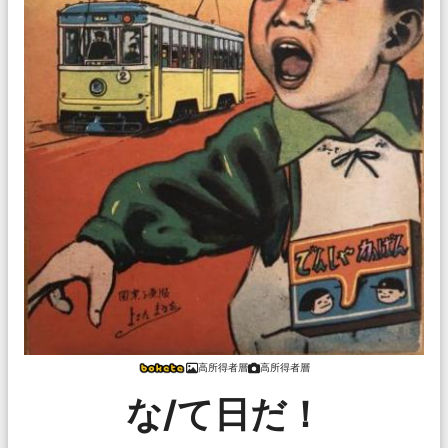
高所得者層
高所得者層
な/て日だ！