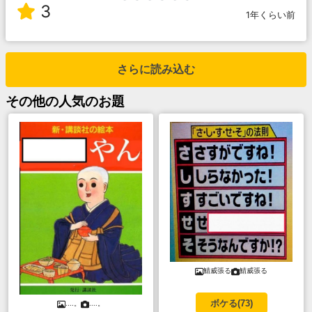
3
1年くらい前
さらに読み込む
その他
の人気のお題
鯖威張る
鯖威張る
ボケる(
73
)
....。
....。