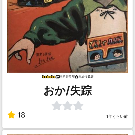
高所得者層
高所得者層
おか/失踪
18
1年くらい前