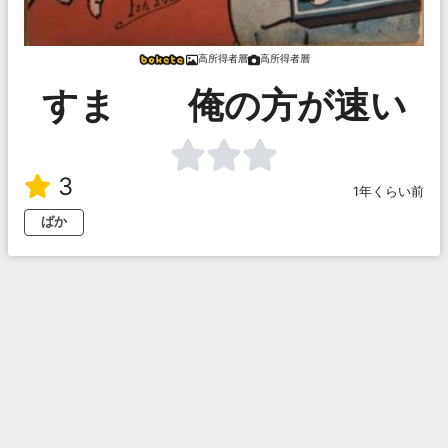
高所得者層
高所得者層
すま 俺の方が速い
3
1年くらい前
ばか