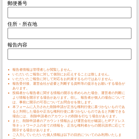
郵便番号
住所・所在地
報告内容
報告者情報は管理者しか閲覧しません。
いただいたご報告に対して個別にお応えすることは致しません。
いただいたご報告に対して対応をお約束するものではありません。
報告受付後、運営会社が必要と判断する資料等の提示をお願いする場合が
あります。
投稿者から報告者に関する情報の開示を求められた場合、運営者の判断に
より情報を開示する場合があります。但し、報告者が個人の場合について
は、事前に開示の可否についてお問合せを致します。
本フォームに入力された削除申請が正当な権利行使に基づかないものであ
ると判明した場合や正当な権利行使に基づかないものであると判断できる
場合には、 削除申請者のアカウントの削除を行なう場合があります。
また、削除申請者のアカウント情報および運営会社が確認したIPアドレス
等ネットワーク上の全ての情報を、正当な権利者からの開示請求に応じて
開示する場合があります。
ご入力していただいた個人情報は以下の目的についてのみ利用いたしま