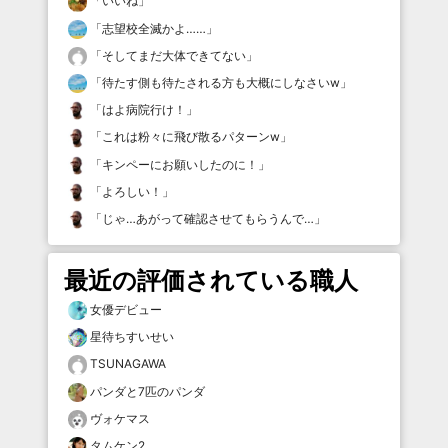
「
いいね
」
「
志望校全滅かよ……
」
「
そしてまだ大体できてない
」
「
待たす側も待たされる方も大概にしなさいw
」
「
はよ病院行け！
」
「
これは粉々に飛び散るパターンw
」
「
キンペーにお願いしたのに！
」
「
よろしい！
」
「
じゃ…あがって確認させてもらうんで…
」
最近の評価されている職人
女優デビュー
星待ちすいせい
TSUNAGAWA
パンダと7匹のパンダ
ヴォケマス
タムケン2