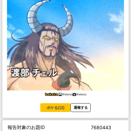
Watanjo
Watanjo
ボケる(
12
)
通報する
報告対象のお題ID
7680443