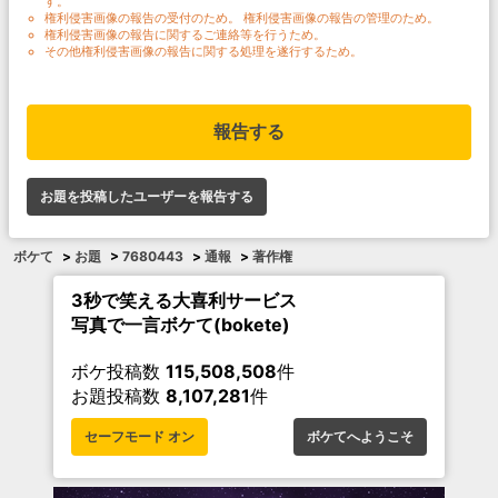
す。
権利侵害画像の報告の受付のため。 権利侵害画像の報告の管理のため。
権利侵害画像の報告に関するご連絡等を行うため。
その他権利侵害画像の報告に関する処理を遂行するため。
報告する
お題を投稿したユーザーを報告する
ボケて
>
お題
>
7680443
>
通報
>
著作権
3秒で笑える大喜利サービス
写真で一言ボケて(bokete)
ボケ投稿数
115,508,508
件
お題投稿数
8,107,281
件
セーフモード オン
ボケてへようこそ