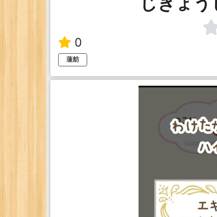
じぎょう
0
蓮舫