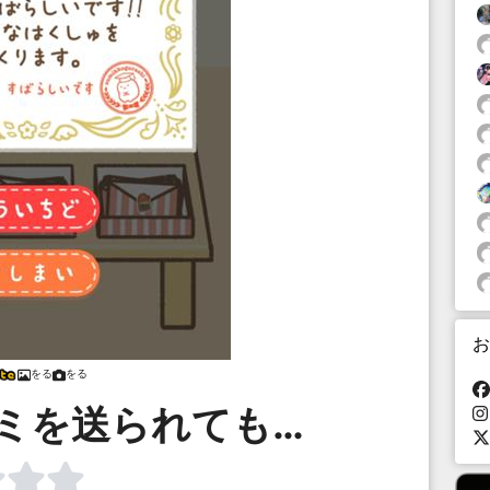
お
をる
をる
ミを送られても…