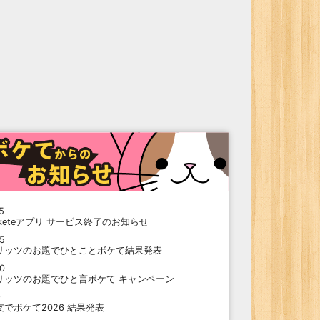
5
oketeアプリ サービス終了のお知らせ
15
リッツのお題でひとことボケて結果発表
10
リッツのお題でひと言ボケて キャンペーン
9
支でボケて2026 結果発表