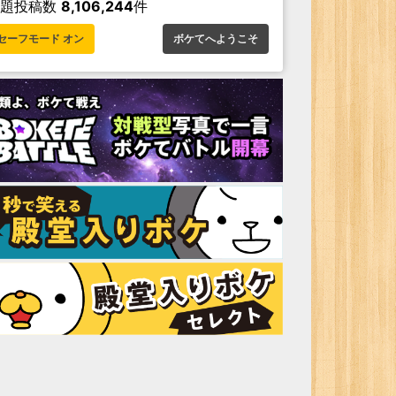
お題投稿数
8,106,244
件
セーフモード オン
ボケてへようこそ