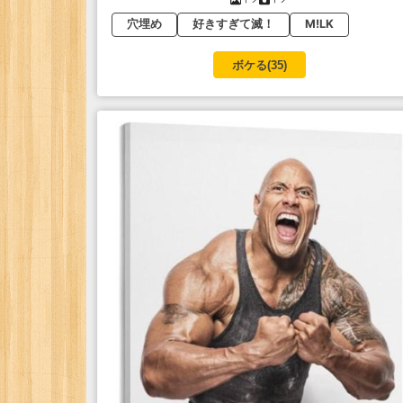
穴埋め
好きすぎて滅！
M!LK
ボケる(
35
)