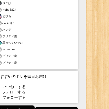
れこば
Koba5824
まひろ
へべれけ
ハンゲ
プリティ慶
星待ちすいせい
mmmmm
プリティ慶
プリティ慶
すすめのボケを毎日お届け
いいね！する
フォローする
フォローする