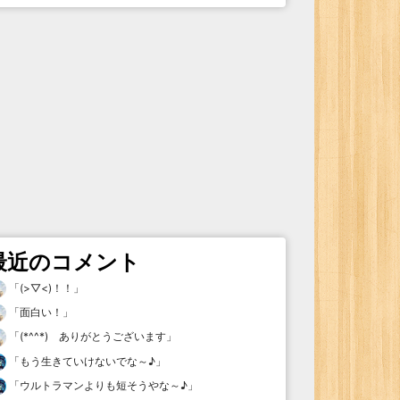
最近のコメント
「
(>▽<)！！
」
「
面白い！
」
「
(*^^*) ありがとうございます
」
「
もう生きていけないでな～♪
」
「
ウルトラマンよりも短そうやな～♪
」