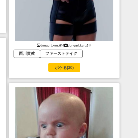
donguri_ken_614
donguri_ken_614
西川貴教
ファーストテイク
ボケる(
30
)