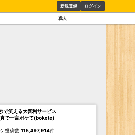
新規登録
ログイン
職人
秒で笑える大喜利サービス
真で一言ボケて(bokete)
ボケ投稿数
115,497,914
件