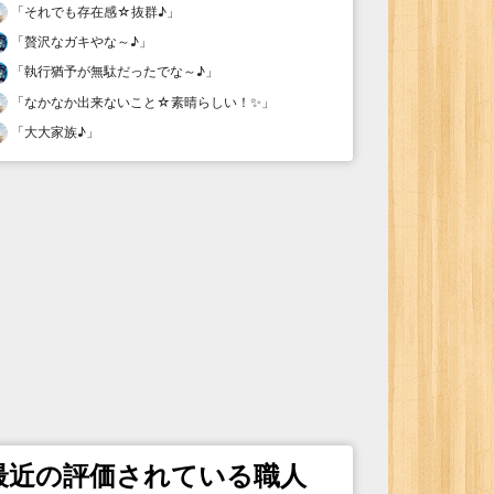
「
それでも存在感☆抜群♪
」
「
贅沢なガキやな～♪
」
「
執行猶予が無駄だったでな～♪
」
「
なかなか出来ないこと☆素晴らしい！✨
」
「
大大家族♪
」
最近の評価されている職人