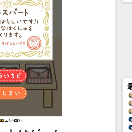
をる
をる