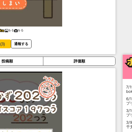
をる
をる
(
3
)
通報する
投稿順
評価順
7/1
b
6/
プ
3/
プ
3/
干