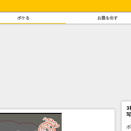
ボケる
お題を出す
3
写