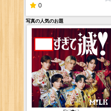
0
写真
の人気のお題
イフ
イフ