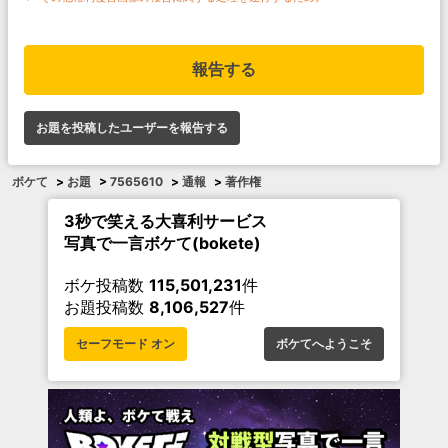
報告する
お題を投稿したユーザーを報告する
ボケて
>
お題
>
7565610
>
通報
>
著作権
3秒で笑える大喜利サービス
写真で一言ボケて(bokete)
ボケ投稿数
115,501,231
件
お題投稿数
8,106,527
件
セーフモード オン
ボケてへようこそ