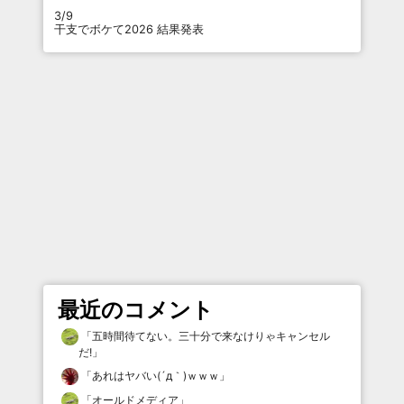
3/9
干支でボケて2026 結果発表
最近のコメント
「
五時間待てない。三十分で来なけりゃキャンセル
だ!
」
「
あれはヤバい(´д｀)ｗｗｗ
」
「
オールドメディア
」