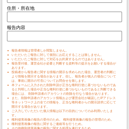
住所・所在地
報告内容
報告者情報は管理者しか閲覧しません。
いただいたご報告に対して個別にお応えすることは致しません。
いただいたご報告に対して対応をお約束するものではありません。
報告受付後、運営会社が必要と判断する資料等の提示をお願いする場合が
あります。
投稿者から報告者に関する情報の開示を求められた場合、運営者の判断に
より情報を開示する場合があります。但し、報告者が個人の場合について
は、事前に開示の可否についてお問合せを致します。
本フォームに入力された削除申請が正当な権利行使に基づかないものであ
ると判明した場合や正当な権利行使に基づかないものであると判断できる
場合には、 削除申請者のアカウントの削除を行なう場合があります。
また、削除申請者のアカウント情報および運営会社が確認したIPアドレス
等ネットワーク上の全ての情報を、正当な権利者からの開示請求に応じて
開示する場合があります。
ご入力していただいた個人情報は以下の目的についてのみ利用いたしま
す。
権利侵害画像の報告の受付のため。 権利侵害画像の報告の管理のため。
権利侵害画像の報告に関するご連絡等を行うため。
その他権利侵害画像の報告に関する処理を遂行するため。