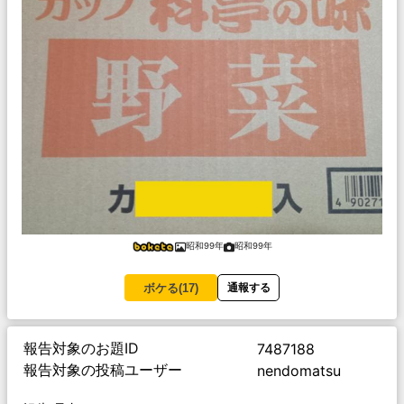
昭和99年
昭和99年
ボケる(
17
)
通報する
報告対象のお題ID
7487188
報告対象の投稿ユーザー
nendomatsu