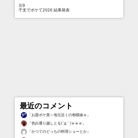
3/9
干支でボケて2026 結果発表
最近のコメント
「
お題ボケ賞～地元近くの相模線ｗ
」
「
色白通り越しとる(´д｀)ｗｗｗ
」
「
かつてのどっちの料理ショーとか
」