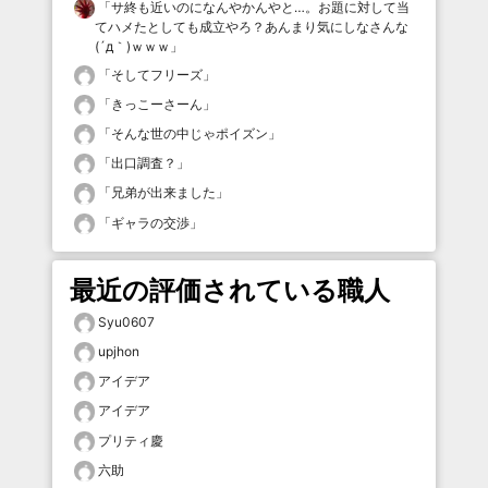
「
サ終も近いのになんやかんやと…。お題に対して当
てハメたとしても成立やろ？あんまり気にしなさんな
(´д｀)ｗｗｗ
」
「
そしてフリーズ
」
「
きっこーさーん
」
「
そんな世の中じゃポイズン
」
「
出口調査？
」
「
兄弟が出来ました
」
「
ギャラの交渉
」
最近の評価されている職人
Syu0607
upjhon
アイデア
アイデア
プリティ慶
六助