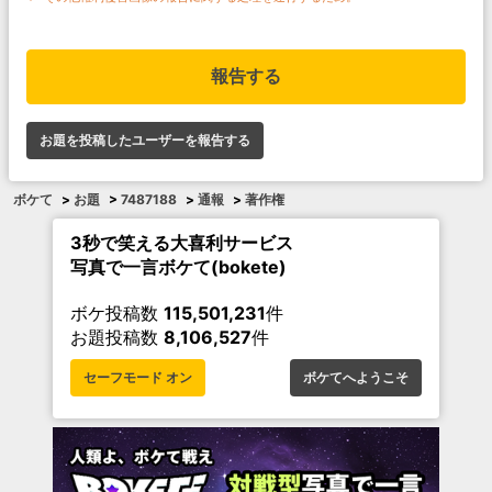
報告する
お題を投稿したユーザーを報告する
ボケて
>
お題
>
7487188
>
通報
>
著作権
3秒で笑える大喜利サービス
写真で一言ボケて(bokete)
ボケ投稿数
115,501,231
件
お題投稿数
8,106,527
件
セーフモード オン
ボケてへようこそ