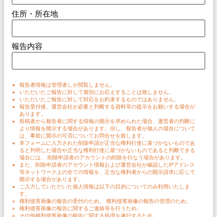
住所・所在地
報告内容
報告者情報は管理者しか閲覧しません。
いただいたご報告に対して個別にお応えすることは致しません。
いただいたご報告に対して対応をお約束するものではありません。
報告受付後、運営会社が必要と判断する資料等の提示をお願いする場合が
あります。
投稿者から報告者に関する情報の開示を求められた場合、運営者の判断に
より情報を開示する場合があります。但し、報告者が個人の場合について
は、事前に開示の可否についてお問合せを致します。
本フォームに入力された削除申請が正当な権利行使に基づかないものであ
ると判明した場合や正当な権利行使に基づかないものであると判断できる
場合には、 削除申請者のアカウントの削除を行なう場合があります。
また、削除申請者のアカウント情報および運営会社が確認したIPアドレス
等ネットワーク上の全ての情報を、正当な権利者からの開示請求に応じて
開示する場合があります。
ご入力していただいた個人情報は以下の目的についてのみ利用いたしま
す。
権利侵害画像の報告の受付のため。 権利侵害画像の報告の管理のため。
権利侵害画像の報告に関するご連絡等を行うため。
その他権利侵害画像の報告に関する処理を遂行するため。