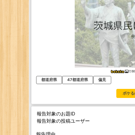
打倒
都道府県
47都道府県
偏見
ボケる
報告対象のお題ID
報告対象の投稿ユーザー
報告理由