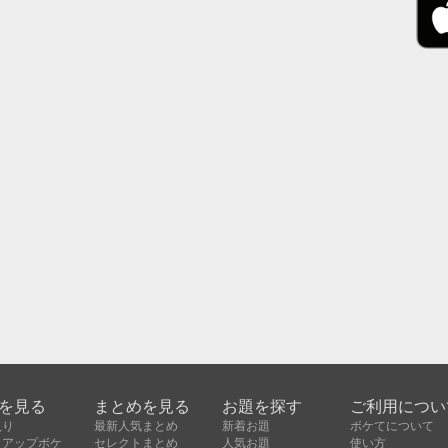
を見る
まとめを見る
お題を探す
ご利用につい
入り
最新人気まとめ
新着お題
ボケてについて
クアップボケ
セレクトまとめ
人気お題
使い方