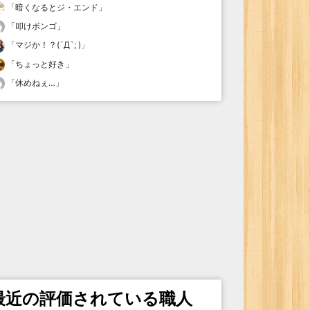
「
暗くなるとジ・エンド
」
「
叩けボンゴ
」
「
マジか！？(´Д`; )
」
「
ちょっと好き
」
「
休めねぇ…
」
最近の評価されている職人