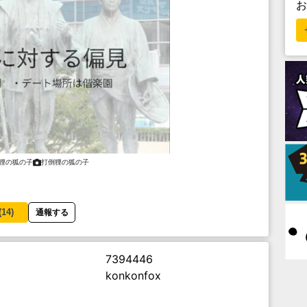
狸の狐の子
打倒狸の狐の子
(
14
)
通報する
7394446
konkonfox