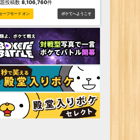
お題投稿数
8,106,760
件
セーフモード オン
ボケてへようこそ