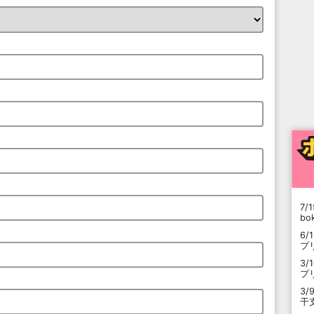
7/1
b
6/
プ
3/
プ
3/
干