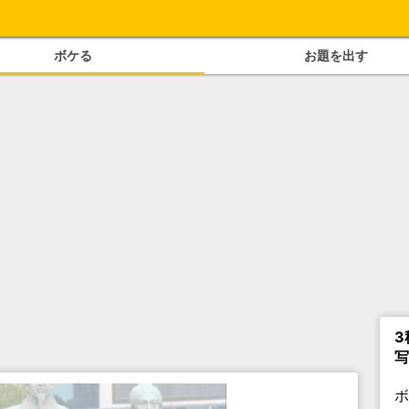
ボケる
お題を出す
3
写