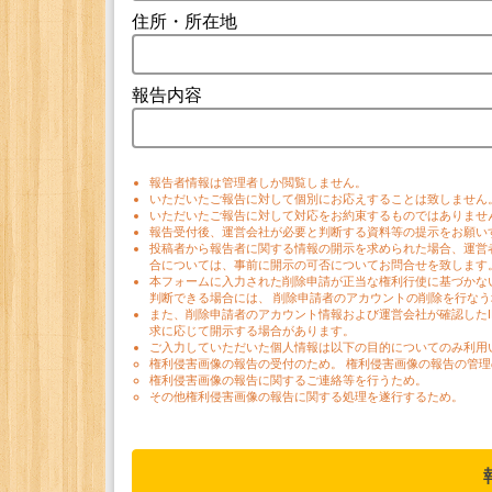
住所・所在地
報告内容
報告者情報は管理者しか閲覧しません。
いただいたご報告に対して個別にお応えすることは致しません
いただいたご報告に対して対応をお約束するものではありませ
報告受付後、運営会社が必要と判断する資料等の提示をお願い
投稿者から報告者に関する情報の開示を求められた場合、運営
合については、事前に開示の可否についてお問合せを致します
本フォームに入力された削除申請が正当な権利行使に基づかな
判断できる場合には、 削除申請者のアカウントの削除を行な
また、削除申請者のアカウント情報および運営会社が確認した
求に応じて開示する場合があります。
ご入力していただいた個人情報は以下の目的についてのみ利用
権利侵害画像の報告の受付のため。 権利侵害画像の報告の管理
権利侵害画像の報告に関するご連絡等を行うため。
その他権利侵害画像の報告に関する処理を遂行するため。