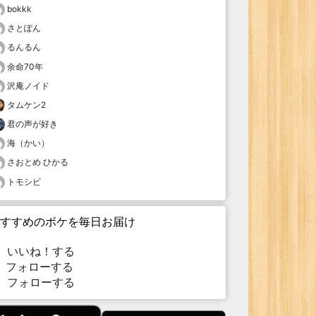
bokkk
さとぽん
るんるん
余命70年
沢庵ノイド
タムケン2
君の声が好き
海（かい）
さおとめ ひかる
トモシビ
すすめのボケを毎日お届け
いいね！する
フォローする
フォローする