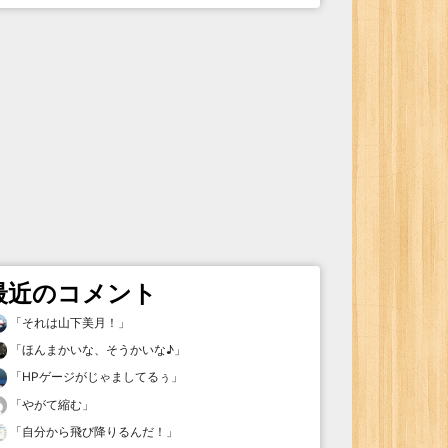
最近のコメント
「
それは山下美月！
」
「
ほんまかいな、そうかいな♪
」
「
HPゲージがじゃましてるぅ
」
「
やがて縮む
」
「
自分から飛び降りるんだ！
」