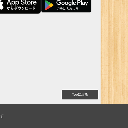
Topに戻る
て