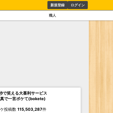
新規登録
ログイン
職人
秒で笑える大喜利サービス
真で一言ボケて(bokete)
ボケ投稿数
115,503,287
件