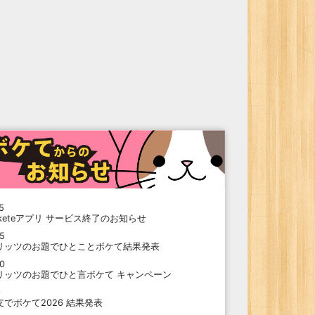
5
oketeアプリ サービス終了のお知らせ
15
リッツのお題でひとことボケて結果発表
10
リッツのお題でひと言ボケて キャンペーン
9
支でボケて2026 結果発表