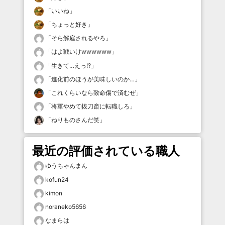
「
いいね
」
「
ちょっと好き
」
「
そら解雇されるやろ
」
「
はよ戦いけwwwwww
」
「
生きて…えっ!?
」
「
進化前のほうが美味しいのか…
」
「
これくらいなら致命傷で済むぜ
」
「
将軍やめて抜刀斎に転職しろ
」
「
ねりものさんだ笑
」
最近の評価されている職人
ゆうちゃんまん
kofun24
kimon
noraneko5656
なまらは