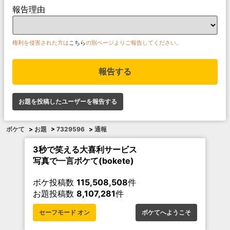
報告理由
権利を侵害された方は
こちら
の別ページよりご報告してください。
報告する
お題を投稿したユーザーを報告する
ボケて
>
お題
>
7329596
>
通報
3秒で笑える大喜利サービス
写真で一言ボケて(bokete)
ボケ投稿数
115,508,508
件
お題投稿数
8,107,281
件
セーフモード オン
ボケてへようこそ