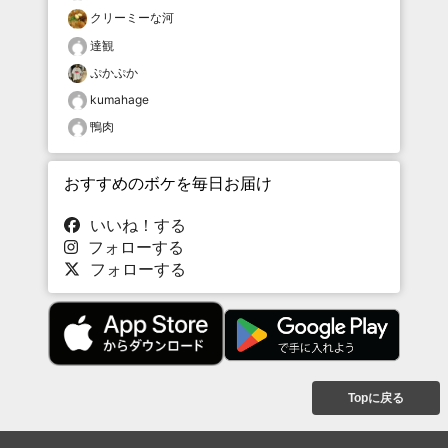
クリーミーな河
達観
ぷかぷか
kumahage
鴨肉
おすすめのボケを毎日お届け
いいね！する
フォローする
フォローする
Topに戻る