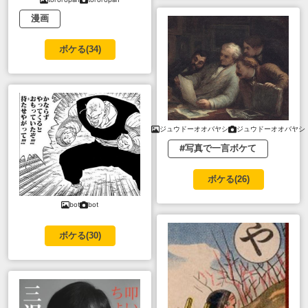
漫画
ボケる(
34
)
ジュウドーオオバヤシ
ジュウドーオオバヤシ
#写真で一言ボケて
ボケる(
26
)
bot
bot
ボケる(
30
)