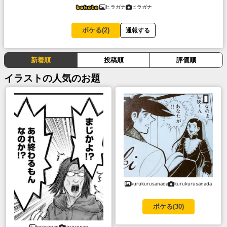
ヒラガナ
ヒラガナ
ボケる(
2
)
通報する
新着順
投稿順
評価順
イラスト
の人気のお題
kurukurusanada
kurukurusanada
ボケる(
30
)
tororopan
tororopan