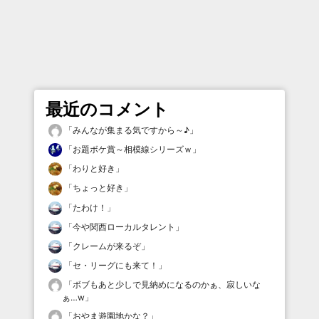
最近のコメント
「
みんなが集まる気ですから～♪
」
「
お題ボケ賞～相模線シリーズｗ
」
「
わりと好き
」
「
ちょっと好き
」
「
たわけ！
」
「
今や関西ローカルタレント
」
「
クレームが来るぞ
」
「
セ・リーグにも来て！
」
「
ボブもあと少しで見納めになるのかぁ、寂しいな
ぁ…w
」
「
おやま遊園地かな？
」