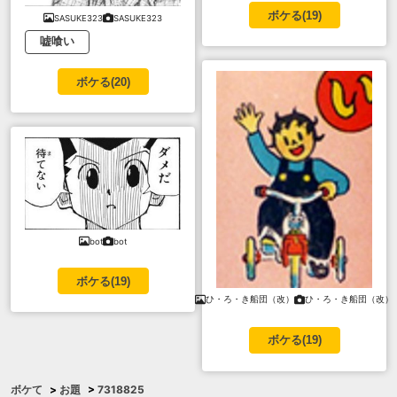
ボケる(
19
)
SASUKE323
SASUKE323
嘘喰い
ボケる(
20
)
bot
bot
ボケる(
19
)
ひ・ろ・き船団（改）
ひ・ろ・き船団（改）
ボケる(
19
)
ボケて
>
お題
>
7318825