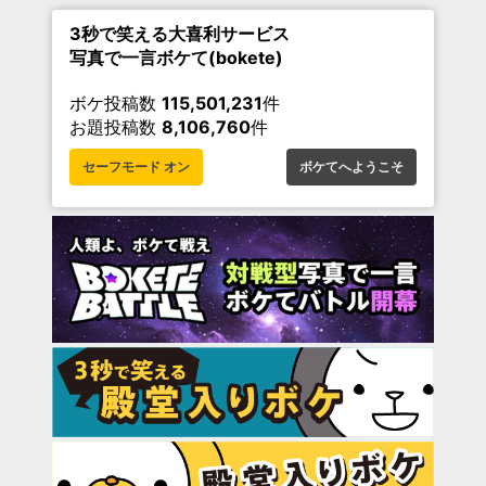
3秒で笑える大喜利サービス
写真で一言ボケて(bokete)
ボケ投稿数
115,501,231
件
お題投稿数
8,106,760
件
セーフモード オン
ボケてへようこそ