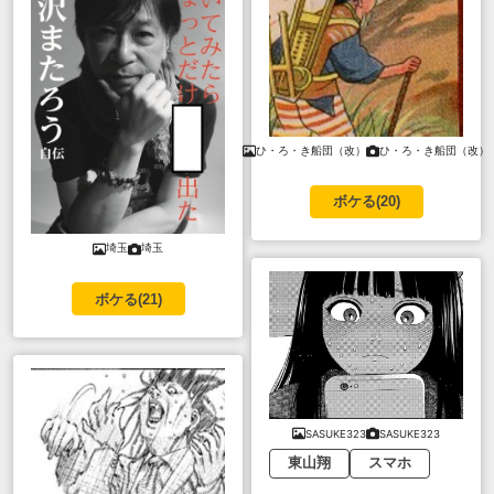
ひ・ろ・き船団（改）
ひ・ろ・き船団（改）
ボケる(
20
)
埼玉
埼玉
ボケる(
21
)
SASUKE323
SASUKE323
東山翔
スマホ