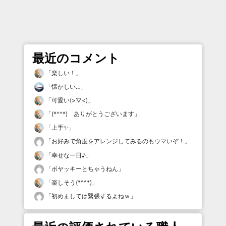
最近のコメント
「
楽しい！
」
「
懐かしい…
」
「
可愛い(>▽<)
」
「
(*^^*) ありがとうございます
」
「
上手✨
」
「
お好みで角度をアレンジしてみるのもウマいぞ！
」
「
幸せな一日♪
」
「
ボヤッキーとちゃうねん
」
「
楽しそう(*^^*)
」
「
初めましては緊張するよねｗ
」