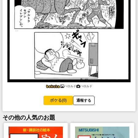
ハロルド
ハロルド
ボケる(
0
)
通報する
その他
の人気のお題