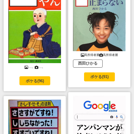
高所得者層
高所得者層
西田ひかる
....。
....。
ボケる(
91
)
ボケる(
96
)