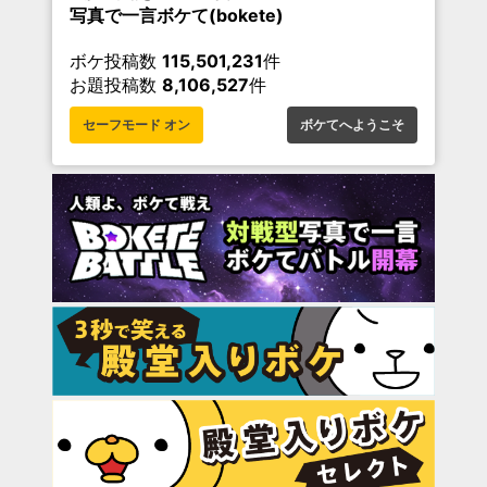
写真で一言ボケて(bokete)
ボケ投稿数
115,501,231
件
お題投稿数
8,106,527
件
セーフモード オン
ボケてへようこそ