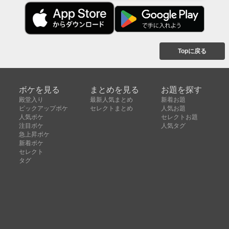
Topに戻る
ボケを見る
まとめを見る
お題を探す
殿堂入り
最新人気まとめ
新着お題
ピックアップボケ
セレクトまとめ
人気お題
人気ボケ
セレクトお題
注目ボケ
人気タグ
急上昇ボケ
新着ボケ
セレクト
タグ
ご利用について
ボケてについて
使い方
利用規約
よくある質問