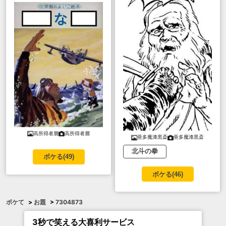
高所得者層
高所得者層
亜多魔漆黒斎
亜多魔漆黒斎
北斗の拳
ボケる(
49
)
ボケる(
46
)
ボケて
>
お題
>
7304873
3秒で笑える大喜利サービス