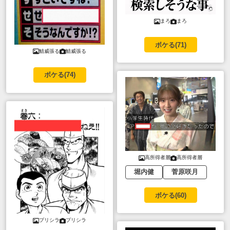
まろ
まろ
ボケる(
71
)
鯖威張る
鯖威張る
ボケる(
74
)
高所得者層
高所得者層
堀内健
菅原咲月
ボケる(
60
)
プリシラ
プリシラ