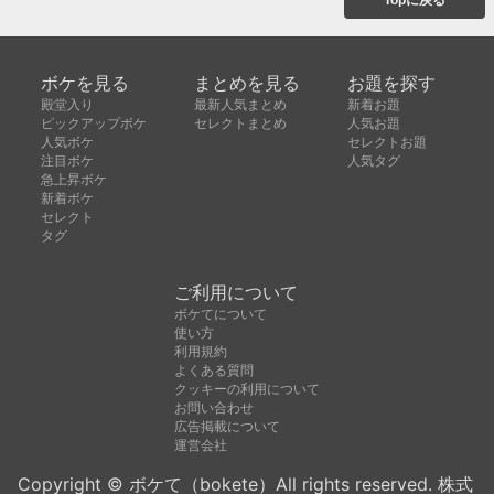
ボケを見る
まとめを見る
お題を探す
殿堂入り
最新人気まとめ
新着お題
ピックアップボケ
セレクトまとめ
人気お題
人気ボケ
セレクトお題
注目ボケ
人気タグ
急上昇ボケ
新着ボケ
セレクト
タグ
ご利用について
ボケてについて
使い方
利用規約
よくある質問
クッキーの利用について
お問い合わせ
広告掲載について
運営会社
Copyright © ボケて（bokete）All rights reserved. 株式