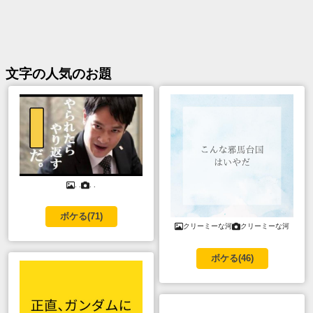
文字
の人気のお題
. .
. .
ボケる(
71
)
クリーミーな河
クリーミーな河
ボケる(
46
)