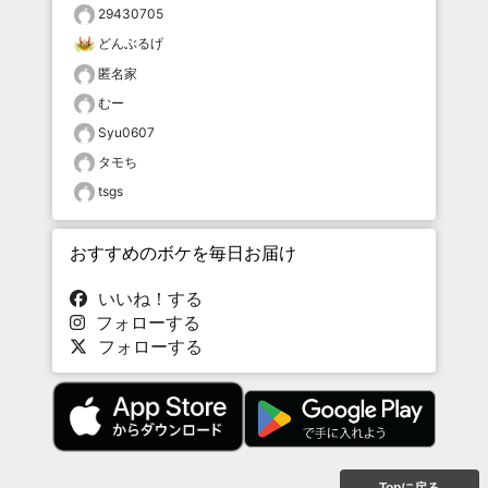
29430705
どんぶるげ
匿名家
むー
Syu0607
タモち
tsgs
おすすめのボケを毎日お届け
いいね！する
フォローする
フォローする
Topに戻る