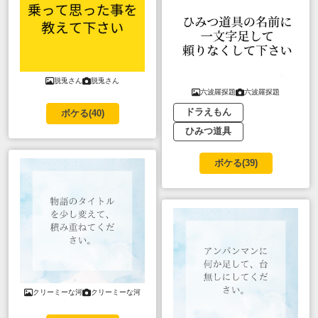
脱兎さん
脱兎さん
六波羅探題
六波羅探題
ドラえもん
ボケる(
40
)
ひみつ道具
ボケる(
39
)
クリーミーな河
クリーミーな河