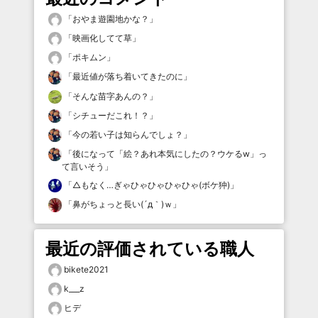
「
おやま遊園地かな？
」
「
映画化してて草
」
「
ポキムン
」
「
最近値が落ち着いてきたのに
」
「
そんな苗字あんの？
」
「
シチューだこれ！？
」
「
今の若い子は知らんでしょ？
」
「
後になって「絵？あれ本気にしたの？ウケるw」っ
て言いそう
」
「
△もなく…ぎゃひゃひゃひゃひゃ(ボケ狆)
」
「
鼻がちょっと長い(´д｀)ｗ
」
最近の評価されている職人
bikete2021
k___z
ヒデ