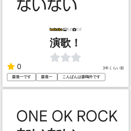
たど
たど
演歌！
0
3年くらい前
森進一です
森進一
こんばんは森鴎外です