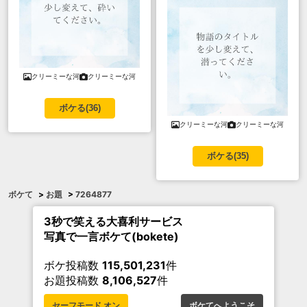
クリーミーな河
クリーミーな河
ボケる(
36
)
クリーミーな河
クリーミーな河
ボケる(
35
)
ボケて
>
お題
>
7264877
3秒で笑える大喜利サービス
写真で一言ボケて(bokete)
ボケ投稿数
115,501,231
件
お題投稿数
8,106,527
件
セーフモード オン
ボケてへようこそ