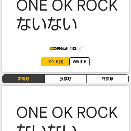
たど
たど
ボケる(
4
)
通報する
新着順
投稿順
評価順