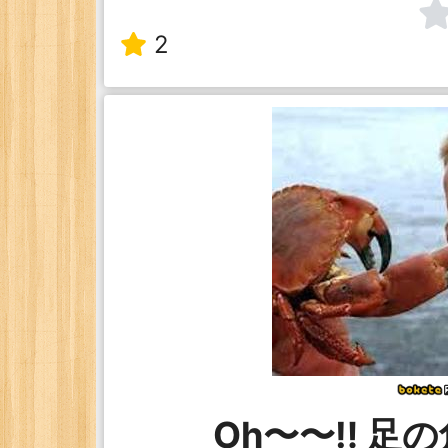
2
Oh〜〜‼︎ 