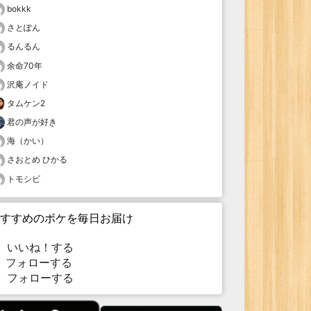
bokkk
さとぽん
るんるん
余命70年
沢庵ノイド
タムケン2
君の声が好き
海（かい）
さおとめ ひかる
トモシビ
すすめのボケを毎日お届け
いいね！する
フォローする
フォローする