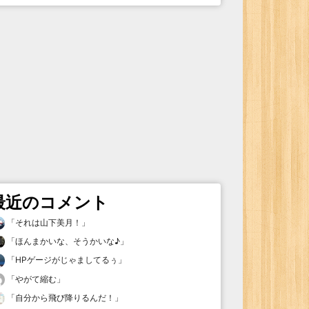
最近のコメント
「
それは山下美月！
」
「
ほんまかいな、そうかいな♪
」
「
HPゲージがじゃましてるぅ
」
「
やがて縮む
」
「
自分から飛び降りるんだ！
」