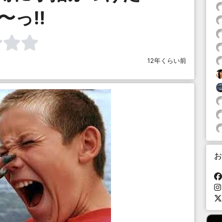
〜っ‼︎
12年くらい前
お