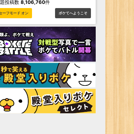
お題投稿数
8,106,760
件
セーフモード オン
ボケてへようこそ