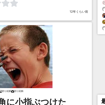
12年くらい前
切り絵鮪
切り絵鮪
足の角に小指ぶつけた