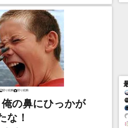
切り絵鮪
切り絵鮪
！俺の鼻にひっかが
たな！