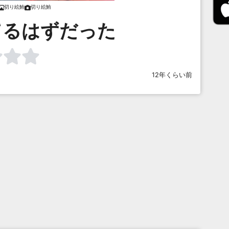
切り絵鮪
切り絵鮪
てるはずだった
12年くらい前