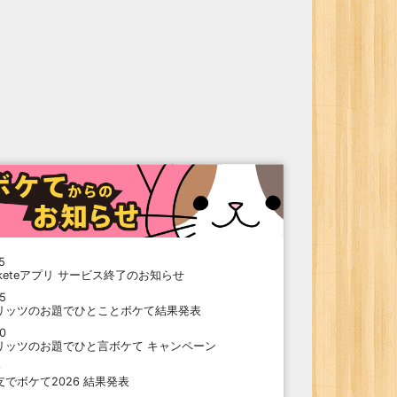
5
oketeアプリ サービス終了のお知らせ
15
リッツのお題でひとことボケて結果発表
10
リッツのお題でひと言ボケて キャンペーン
9
支でボケて2026 結果発表