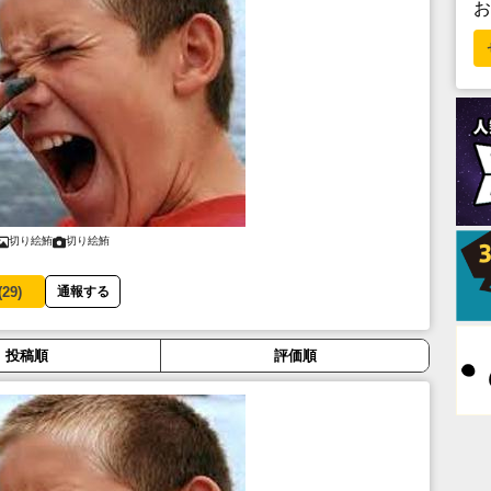
切り絵鮪
切り絵鮪
(
29
)
通報する
投稿順
評価順