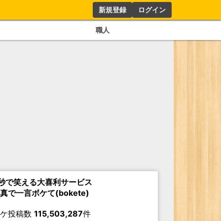
新規登録
ログイン
職人
秒で笑える大喜利サービス
真で一言ボケて(bokete)
ボケ投稿数
115,503,287
件