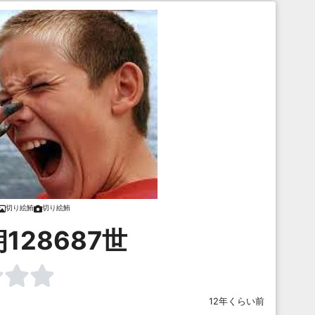
切り絵鮪
切り絵鮪
128687世
12年くらい前