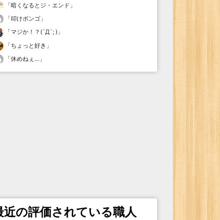
「
暗くなるとジ・エンド
」
「
叩けボンゴ
」
「
マジか！？(´Д`; )
」
「
ちょっと好き
」
「
休めねぇ…
」
最近の評価されている職人