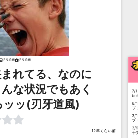
切り絵鮪
切り絵鮪
挟まれてる、なのに
こんな状況でもあく
7/1
b
ッッ(刃牙道風)
6/
プ
3/
プ
3/
12年くらい前
干