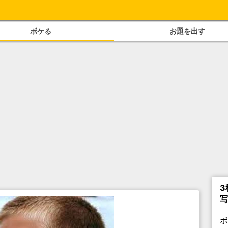
ボケる
お題を出す
3
写