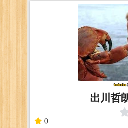
出川哲朗
0