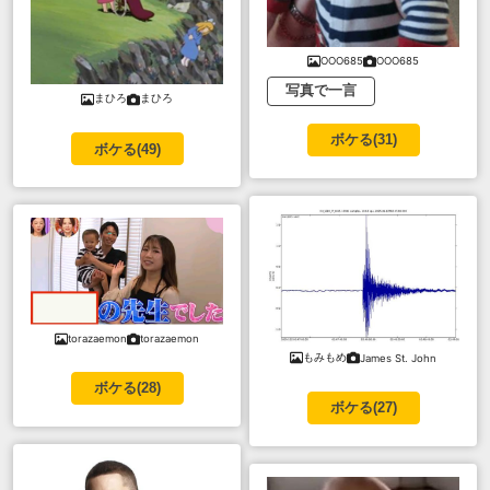
OOO685
OOO685
写真で一言
まひろ
まひろ
ボケる(
31
)
ボケる(
49
)
torazaemon
torazaemon
もみもめ
James St. John
ボケる(
28
)
ボケる(
27
)