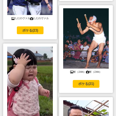
ただのヴァカ
ただのヴァカ
ボケる(
23
)
斬（ZAN）
斬（ZAN）
ボケる(
21
)