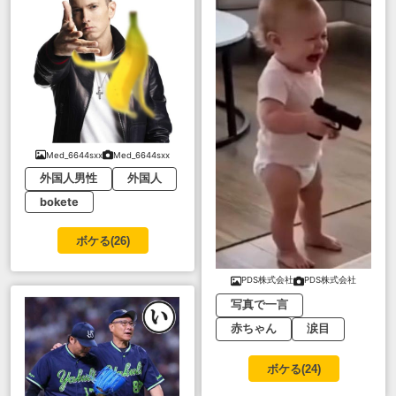
Med_6644sxx
Med_6644sxx
外国人男性
外国人
bokete
ボケる(
26
)
PDS株式会社
PDS株式会社
写真で一言
赤ちゃん
涙目
ボケる(
24
)