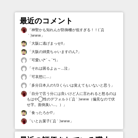
最近のコメント
「
神聖かも知れんが防御柵が低すぎる！！(´Д
｀)www
」
「
大阪に逃げまっせ!!
」
「
大阪の姉貴ちゃいますのん?
」
「
可愛い(*´﹃`*)
」
「
それは困るよぉ～…泣
」
「
可哀想に…
」
「
多分日本人の1/3くらいは覚えてもいないと思う
」
「
自分で言う分には良いけど人に言われると怒るのは
もはや◯性のデフォルト(´Д｀)www（偏見なので伏
せ字。面倒臭い…。）
」
「
食ったろか!?
」
「
いとお菓子(´Д｀)www
」