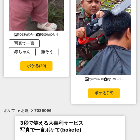
PDS株式会社
PDS株式会社
写真で一言
赤ちゃん
痛そう
ボケる(
20
)
ayumi3218
ayumi3218
ボケる(
19
)
ボケて
>
お題
>
7086096
3秒で笑える大喜利サービス
写真で一言ボケて(bokete)