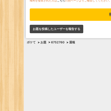
権利を侵害された方は
こちら
の別ページよりご報告してください
お題を投稿したユーザーを報告する
ボケて
>
お題
>
6752760
>
通報