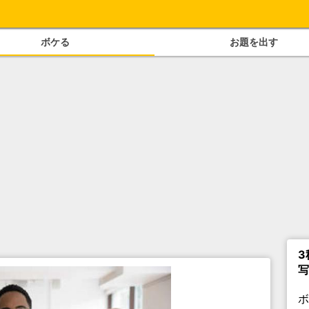
ボケる
お題を出す
3
写