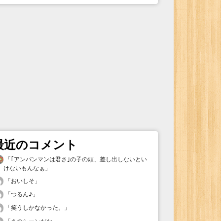
最近のコメント
「
｢アンパンマンは君さ｣の子の頭、差し出しないとい
けないもんなぁ
」
「
おいしそ
」
「
つるん♪
」
「
笑うしかなかった。
」