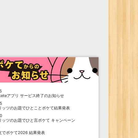
5
oketeアプリ サービス終了のお知らせ
15
リッツのお題でひとことボケて結果発表
10
リッツのお題でひと言ボケて キャンペーン
9
支でボケて2026 結果発表