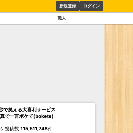
新規登録
ログイン
職人
秒で笑える大喜利サービス
真で一言ボケて(bokete)
ボケ投稿数
115,511,748
件