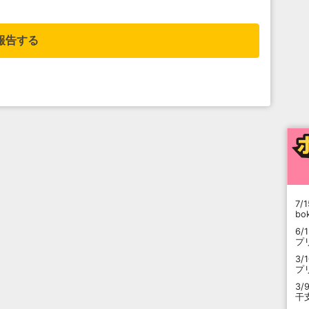
。
報告する
7/1
b
6/
プ
3/
プ
3/
干