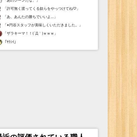
「
あのシーンだな、
」
「
許可無く渡ってくる奴らをやっつけてね♡
」
「
あ、あんたの勝ちでいいよ…
」
「
※円谷スタッフが美味しくいただきました。
」
「
ザラキーマ！！(´Д｀)ｗｗｗ
」
「
ﾔﾗｼｲ
」