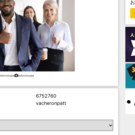
astovcoupe
astovcoupe
6752760
vacheronpatt