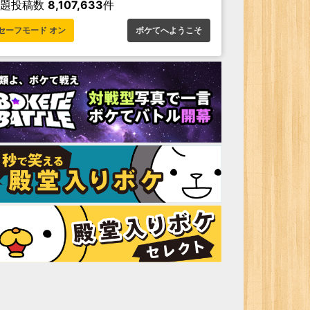
お題投稿数
8,107,633
件
セーフモード オン
ボケてへようこそ