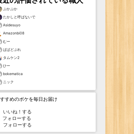
最近の評価されている職人
ぷかぷか
たかしと呼ばないで
Asidesuyo
Amazonbi08
むー
ぱぱどぶれ
タムケン2
ひー
bokematica
ニック
すすめのボケを毎日お届け
いいね！する
フォローする
フォローする