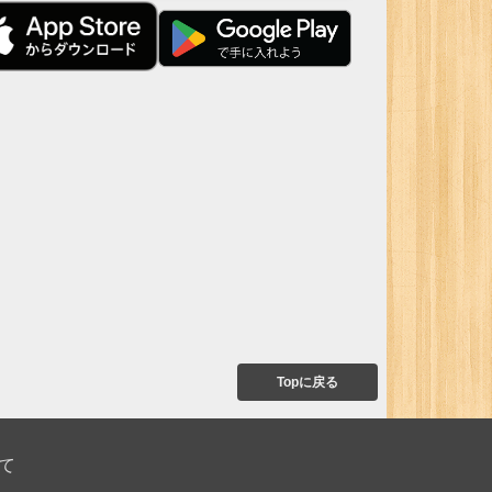
Topに戻る
て