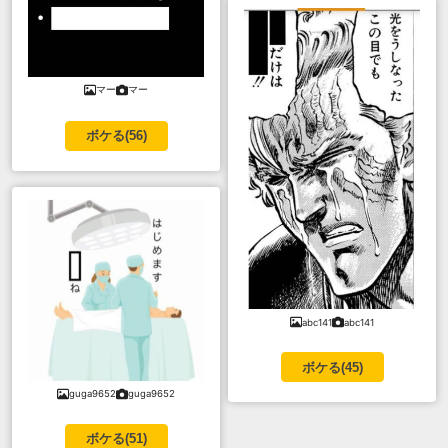
マー
マー
ボケる(
56
)
abc141
abc141
ボケる(
45
)
guga9652
guga9652
ボケる(
51
)