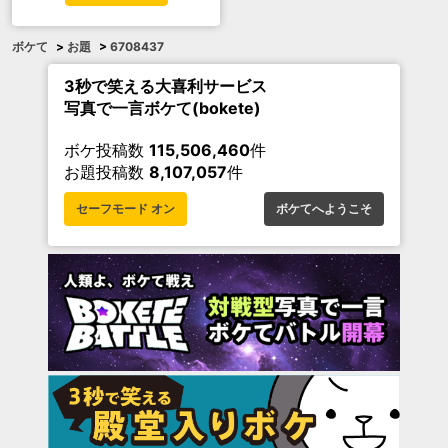
ボケて
>
お題
>
6708437
3秒で笑える大喜利サービス
写真で一言ボケて(bokete)
ボケ投稿数
115,506,460
件
お題投稿数
8,107,057
件
セーフモード オン
ボケてへようこそ