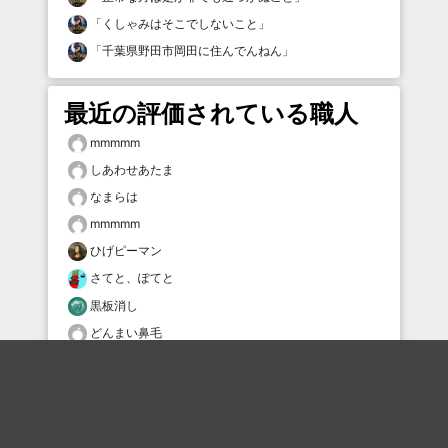
「
くしゃみはそこでしないこと
」
「
千葉県野田市岡田に住んでんねん
」
最近の評価されている職人
mmmmm
しあわせあたま
なまらは
mmmmm
ひげピーマン
さてと、ぽてと
黒板消し
どんまい鼻毛
minmara
Hugo_boss
おすすめのボケを毎日お届け