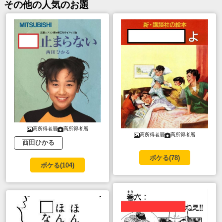
その他
の人気のお題
高所得者層
高所得者層
高所得者層
高所得者層
西田ひかる
ボケる(
78
)
ボケる(
104
)