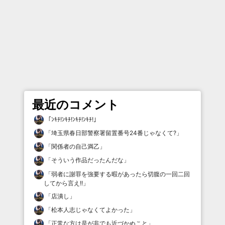
最近のコメント
「
ﾝｷﾁ!ﾝｷﾁ!ﾝｷﾁ!ﾝｷﾁ!
」
「
埼玉県春日部警察署留置番号24番じゃなくて?
」
「
関係者の自己満乙
」
「
そういう作品だったんだな
」
「
弱者に謝罪を強要する暇があったら切腹の一回二回
してから言え!!
」
「
店潰し
」
「
松本人志じゃなくてよかった
」
「
正常な方は是が非でも近づかぬこと
」