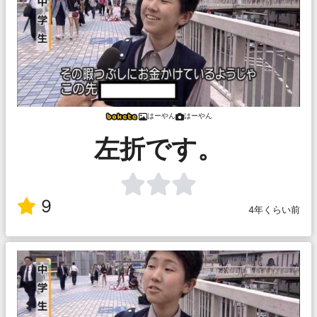
はーやん
はーやん
左折です。
9
4年くらい前