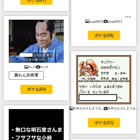
ボケる(
67
)
guga9652
guga9652
ボケる(
58
)
bu_mi
bu_mi
暴れん坊将軍
ボケる(
60
)
向井がおさむまでは…
向井がおさむまでは…
ボケる(
53
)