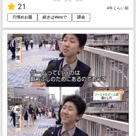
21
4年くらい前
穴埋めお題
続きはWebで
課金