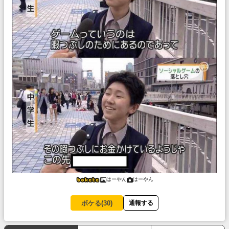
はーやん
はーやん
ボケる(
30
)
通報する