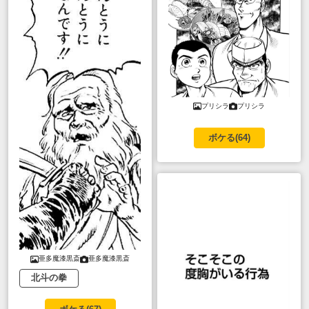
プリシラ
プリシラ
ボケる(
64
)
亜多魔漆黒斎
亜多魔漆黒斎
北斗の拳