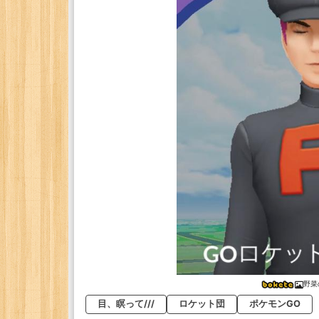
野菜
目、瞑って///
ロケット団
ポケモンGO