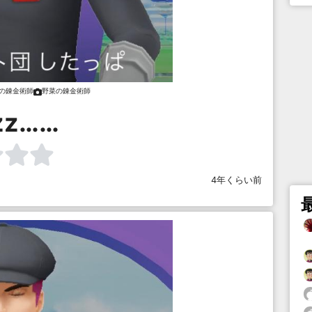
の錬金術師
野菜の錬金術師
zz……
4年くらい前