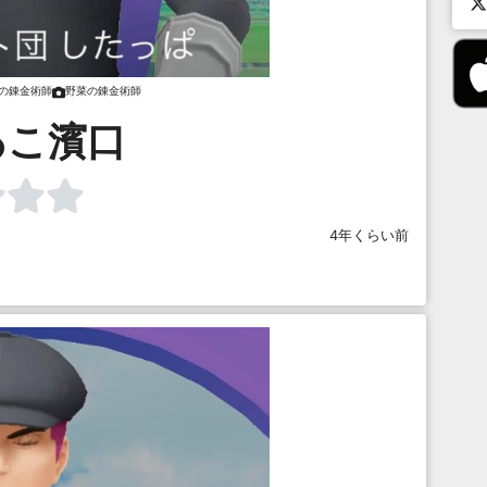
の錬金術師
野菜の錬金術師
ゐこ濱口
4年くらい前