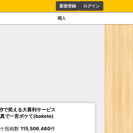
新規登録
ログイン
職人
秒で笑える大喜利サービス
真で一言ボケて(bokete)
ボケ投稿数
115,506,460
件