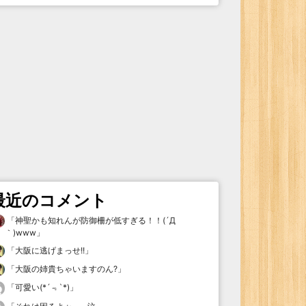
最近のコメント
「
神聖かも知れんが防御柵が低すぎる！！(´Д
｀)www
」
「
大阪に逃げまっせ!!
」
「
大阪の姉貴ちゃいますのん?
」
「
可愛い(*´﹃`*)
」