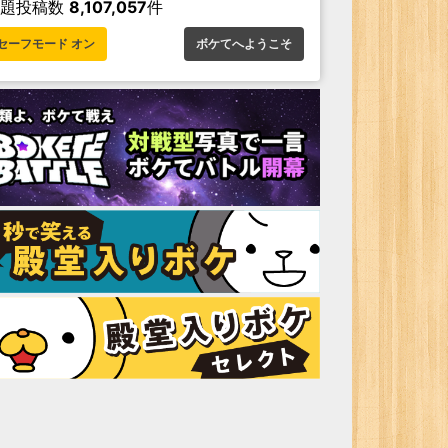
お題投稿数
8,107,057
件
セーフモード オン
ボケてへようこそ