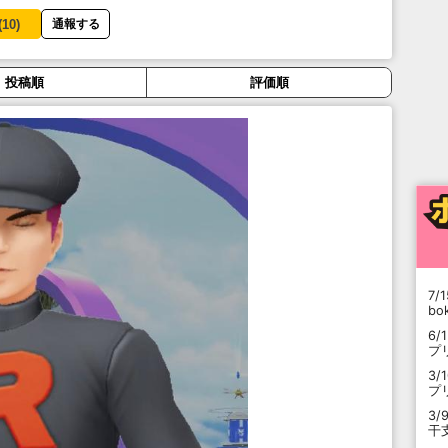
(
10
)
通報する
投稿順
評価順
7/1
b
6/
プ
3/
プ
3/
干