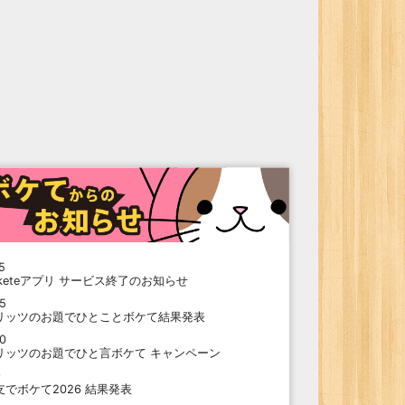
5
oketeアプリ サービス終了のお知らせ
15
リッツのお題でひとことボケて結果発表
10
リッツのお題でひと言ボケて キャンペーン
9
支でボケて2026 結果発表