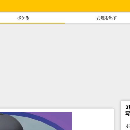
ボケる
お題を出す
3
写