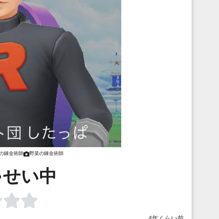
の錬金術師
野菜の錬金術師
ゃせい中
4年くらい前