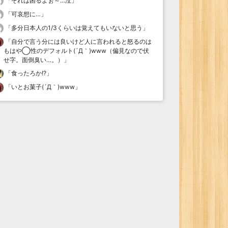
「
それは困るよぉ～…泣
」
「
可哀想に…
」
「
多分日本人の1/3くらいは覚えてもいないと思う
」
「
自分で言う分には良いけど人に言われると怒るのは
もはや◯性のデフォルト(´Д｀)www（偏見なので伏
せ字。面倒臭い…。）
」
「
食ったろか!?
」
「
いとお菓子(´Д｀)www
」