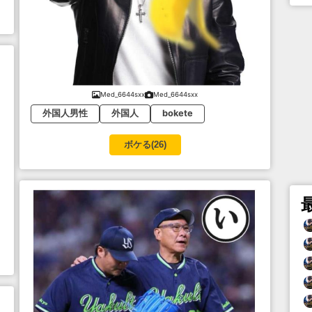
Med_6644sxx
Med_6644sxx
外国人男性
外国人
bokete
ボケる(
26
)