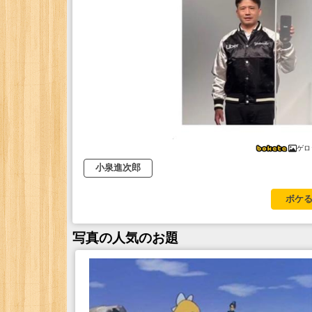
ゲロ
小泉進次郎
ボケる
写真
の人気のお題