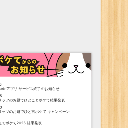
5
oketeアプリ サービス終了のお知らせ
15
リッツのお題でひとことボケて結果発表
10
リッツのお題でひと言ボケて キャンペーン
9
支でボケて2026 結果発表