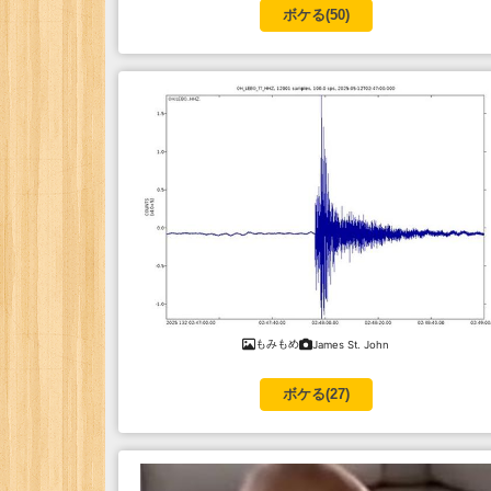
ボケる(
50
)
もみもめ
James St. John
ボケる(
27
)