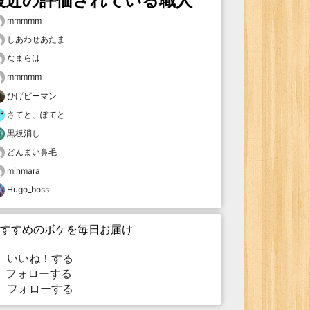
最近の評価されている職人
mmmmm
しあわせあたま
なまらは
mmmmm
ひげピーマン
さてと、ぽてと
黒板消し
どんまい鼻毛
minmara
Hugo_boss
すすめのボケを毎日お届け
いいね！する
フォローする
フォローする