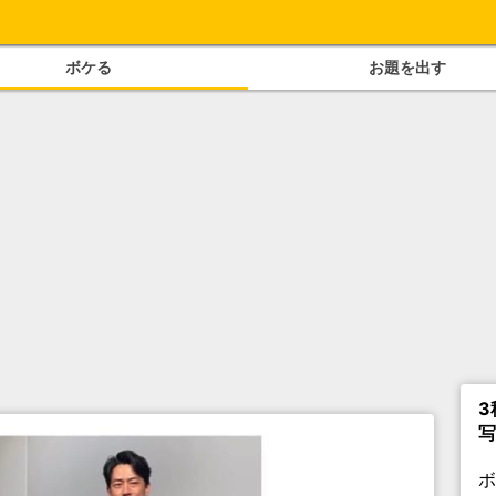
ボケる
お題を出す
3
写