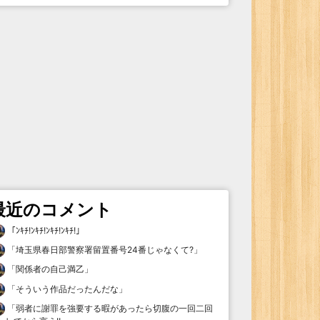
最近のコメント
「
ﾝｷﾁ!ﾝｷﾁ!ﾝｷﾁ!ﾝｷﾁ!
」
「
埼玉県春日部警察署留置番号24番じゃなくて?
」
「
関係者の自己満乙
」
「
そういう作品だったんだな
」
「
弱者に謝罪を強要する暇があったら切腹の一回二回