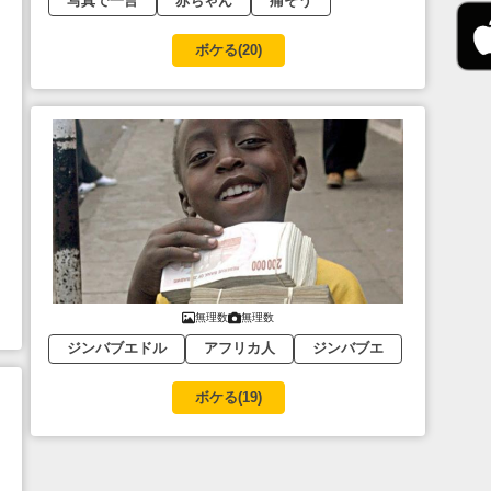
写真で一言
赤ちゃん
痛そう
ボケる(
20
)
無理数
無理数
ジンバブエドル
アフリカ人
ジンバブエ
ボケる(
19
)