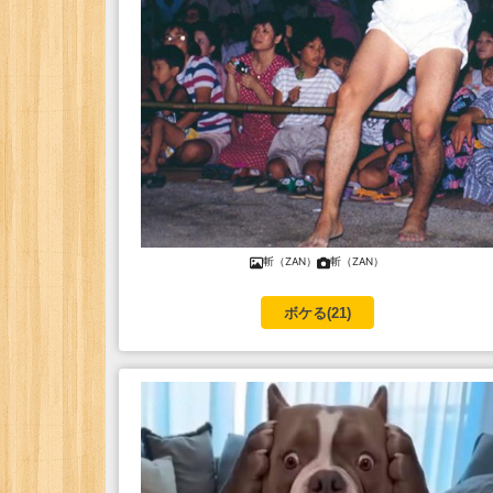
斬（ZAN）
斬（ZAN）
ボケる(
21
)