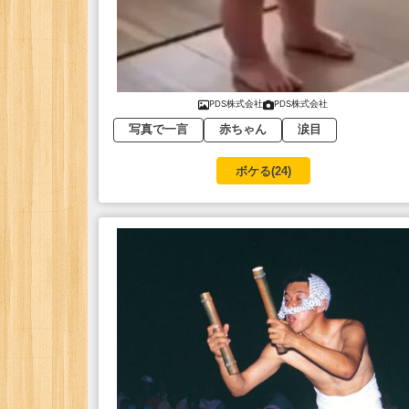
PDS株式会社
PDS株式会社
写真で一言
赤ちゃん
涙目
ボケる(
24
)