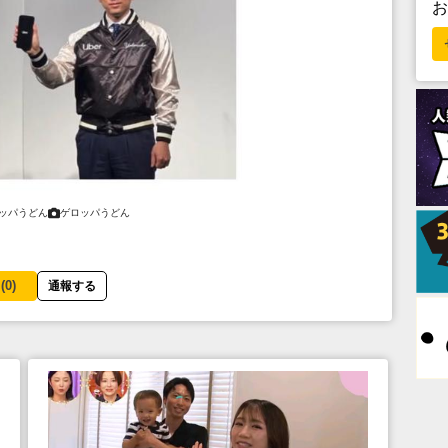
ッパうどん
ゲロッパうどん
(
0
)
通報する