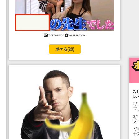
torazaemon
torazaemon
ボケる(
28
)
7/1
b
6/
プ
3/
プ
3/
干