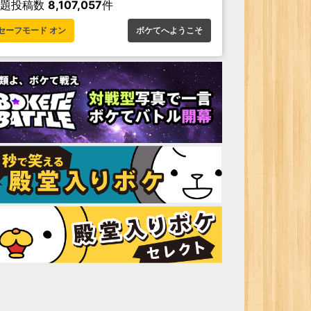
お題投稿数
8,107,057
件
セーフモード オン
ボケてへようこそ