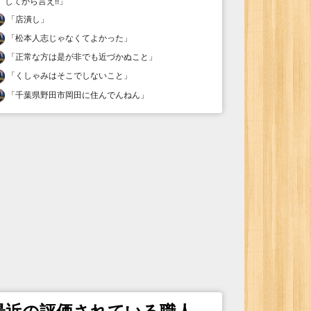
してから言え!!
」
「
店潰し
」
「
松本人志じゃなくてよかった
」
「
正常な方は是が非でも近づかぬこと
」
「
くしゃみはそこでしないこと
」
「
千葉県野田市岡田に住んでんねん
」