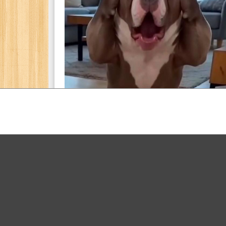
PDS株式会社
PDS株式会社
写真で一言
驚きの表情
犬
ボケる(
19
)
ボケて
>
お題
>
6612310