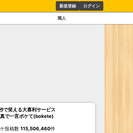
新規登録
ログイン
職人
秒で笑える大喜利サービス
真で一言ボケて(bokete)
ボケ投稿数
115,506,460
件