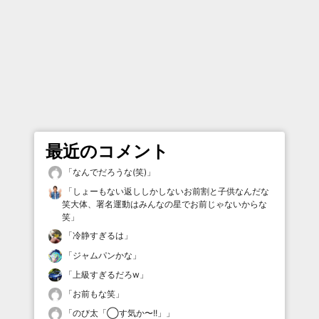
最近のコメント
「
なんでだろうな(笑)
」
「
しょーもない返ししかしないお前割と子供なんだな
笑大体、署名運動はみんなの星でお前じゃないからな
笑
」
「
冷静すぎるは
」
「
ジャムパンかな
」
「
上級すぎるだろw
」
「
お前もな笑
」
「
のび太「◯す気か〜!!」
」