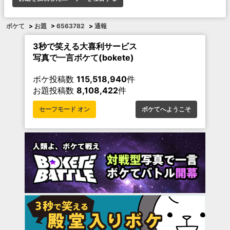
ボケて
>
お題
>
6563782
>
通報
3秒で笑える大喜利サービス
写真で一言ボケて(bokete)
ボケ投稿数
115,518,940
件
お題投稿数
8,108,422
件
セーフモード オン
ボケてへようこそ