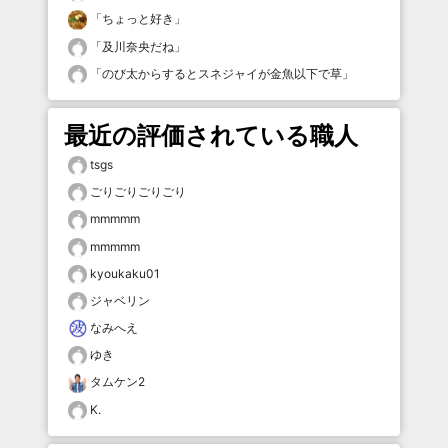
「
ちょっと好き
」
「
及川奈央だね
」
「
のび太からするとスネジャイが金魚以下で草
」
最近の評価されている職人
tsgs
ごりごりごりごり
mmmmm
mmmmm
kyoukaku01
ジャベリン
なみへえ
ゆき
タムケン2
K.