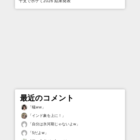
干支でボケて2026 結果発表
最近のコメント
「
蟻ww
」
「
インド象を上に！
」
「
自分は氷河期じゃないよw
」
「
5だよw
」