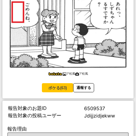
ア松風
ア松風
ボケる(
63
)
通報する
報告対象のお題ID
6509537
報告対象の投稿ユーザー
Jdijjzidjekww
報告理由