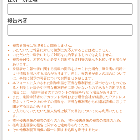
報告内容
報告者情報は管理者しか閲覧しません。
いただいたご報告に対して個別にお応えすることは致しません。
いただいたご報告に対して対応をお約束するものではありません。
報告受付後、運営会社が必要と判断する資料等の提示をお願いする場合が
あります。
投稿者から報告者に関する情報の開示を求められた場合、運営者の判断に
より情報を開示する場合があります。但し、報告者が個人の場合について
は、事前に開示の可否についてお問合せを致します。
本フォームに入力された削除申請が正当な権利行使に基づかないものであ
ると判明した場合や正当な権利行使に基づかないものであると判断できる
場合には、 削除申請者のアカウントの削除を行なう場合があります。
また、削除申請者のアカウント情報および運営会社が確認したIPアドレス
等ネットワーク上の全ての情報を、正当な権利者からの開示請求に応じて
開示する場合があります。
ご入力していただいた個人情報は以下の目的についてのみ利用いたしま
す。
権利侵害画像の報告の受付のため。 権利侵害画像の報告の管理のため。
権利侵害画像の報告に関するご連絡等を行うため。
その他権利侵害画像の報告に関する処理を遂行するため。