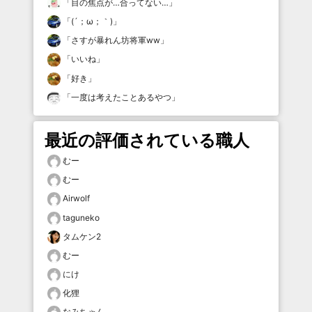
「
目の焦点が…合ってない…
」
「
(´；ω；｀)
」
「
さすが暴れん坊将軍ww
」
「
いいね
」
「
好き
」
「
一度は考えたことあるやつ
」
最近の評価されている職人
むー
むー
Airwolf
taguneko
タムケン2
むー
にけ
化狸
なみちゃん