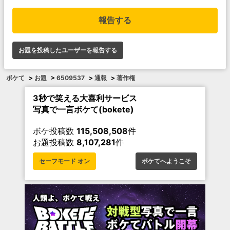
報告する
お題を投稿したユーザーを報告する
ボケて
>
お題
>
6509537
>
通報
>
著作権
3秒で笑える大喜利サービス
写真で一言ボケて(bokete)
ボケ投稿数
115,508,508
件
お題投稿数
8,107,281
件
セーフモード オン
ボケてへようこそ