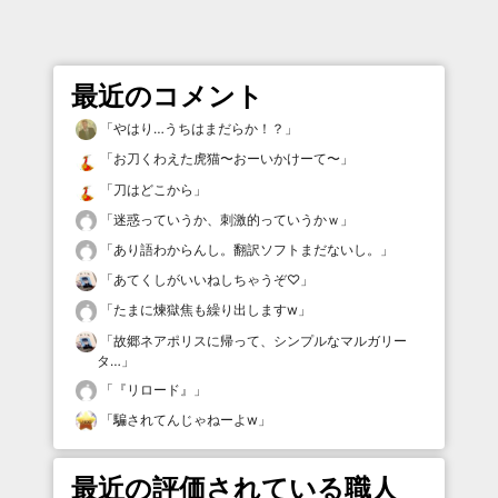
最近のコメント
「
やはり…うちはまだらか！？
」
「
お刀くわえた虎猫〜おーいかけーて〜
」
「
刀はどこから
」
「
迷惑っていうか、刺激的っていうかｗ
」
「
あり語わからんし。翻訳ソフトまだないし。
」
「
あてくしがいいねしちゃうぞ♡
」
「
たまに煉獄焦も繰り出しますw
」
「
故郷ネアポリスに帰って、シンプルなマルガリー
タ…
」
「
『リロード』
」
「
騙されてんじゃねーよw
」
最近の評価されている職人