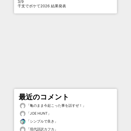
3/9
干支でボケて2026 結果発表
最近のコメント
「
亀のまま今起こった事を話すぜ！
」
「
JOE HUNT
」
「
シンプルで良き
」
「
現代語訳カフカ
」