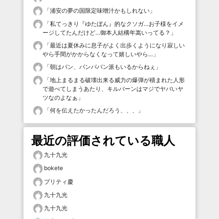
「
浦安の夢の国限定味噌汁かもしれない
」
「
私てっきり『ゆたぼん』的なクソガ…お子様をイメ
ージしてたんだけど…御本人結構年嵩いってる？
」
「
最近は夏休みに息子がよく出歩くようになり寂しい
やら手間がかからなくなって嬉しいやら…
」
「
朝はパン、パンパパン派もいるからねぇ
」
「
地上まるまる破壊出来る威力の爆弾が積まれた人形
で遊べてしまうあたり、キルバーンはマジでヤバいヤ
ツなのよなぁ
」
「
何を伝えたかったんだろう、、、
」
最近の評価されている職人
九十九光
bokete
プリティ慶
九十九光
九十九光