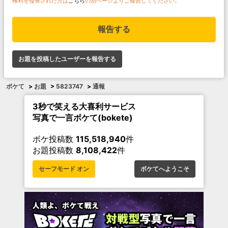
権利を侵害された方は
こちら
の別ページよりご報告してください。
報告する
お題を投稿したユーザーを報告する
ボケて
>
お題
>
5823747
>
通報
3秒で笑える大喜利サービス
写真で一言ボケて(bokete)
ボケ投稿数
115,518,940
件
お題投稿数
8,108,422
件
セーフモード オン
ボケてへようこそ