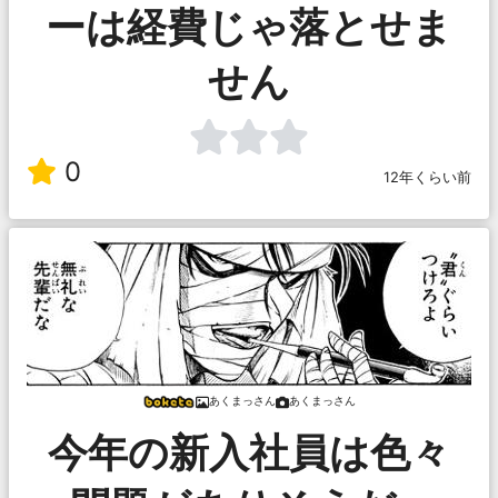
ーは経費じゃ落とせま
せん
0
12年くらい前
あくまっさん
あくまっさん
今年の新入社員は色々