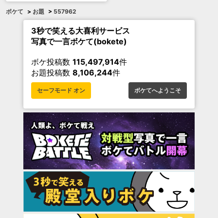
ボケて
>
お題
>
557962
3秒で笑える大喜利サービス
写真で一言ボケて(bokete)
ボケ投稿数
115,497,914
件
お題投稿数
8,106,244
件
セーフモード オン
ボケてへようこそ