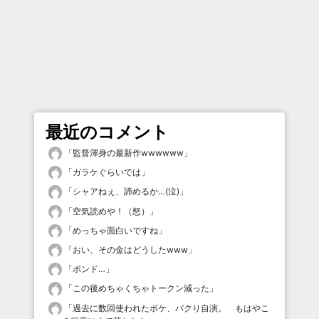
最近のコメント
「
監督渾身の最新作wwwwww
」
「
ガラケぐらいでは
」
「
シャアねぇ、諦めるか…(泣)
」
「
空気読めや！（怒）
」
「
めっちゃ面白いですね
」
「
おい、その金はどうしたwww
」
「
ポンド…
」
「
この後めちゃくちゃトークン減った
」
「
過去に数回使われたボケ、パクり自演。 もはやこ