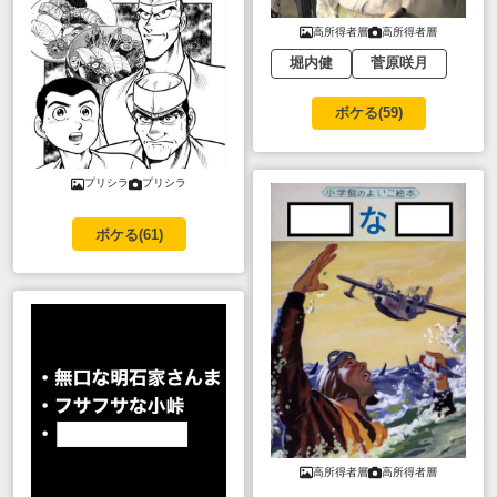
高所得者層
高所得者層
堀内健
菅原咲月
ボケる(
59
)
プリシラ
プリシラ
ボケる(
61
)
高所得者層
高所得者層