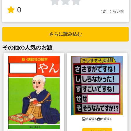
0
12年くらい前
さらに読み込む
その他
の人気のお題
鯖威張る
鯖威張る