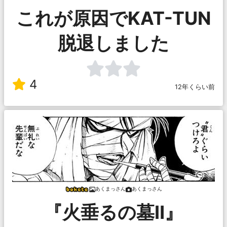
これが原因でKAT-TUN
脱退しました
4
12年くらい前
あくまっさん
あくまっさん
『火垂るの墓Ⅱ』