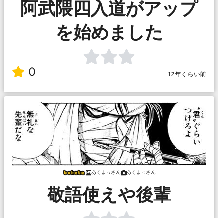
阿武隈四入道がアップ
を始めました
0
12年くらい前
あくまっさん
あくまっさん
敬語使えや後輩