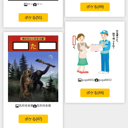
マー
マー
ボケる(
49
)
ボケる(
51
)
guga9652
guga9652
ボケる(
44
)
高所得者層
高所得者層
ボケる(
47
)