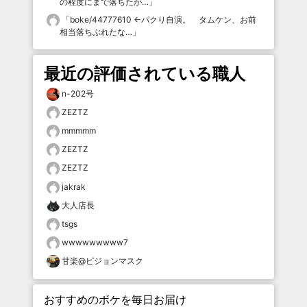
の程度にまで落ちたか…
」
「
boke/44777610 ←パクり自演。 タムケン、お前
相当落ちぶれたな…
」
最近の評価されている職人
n-202号
ZEZTZ
mmmmm
ZEZTZ
ZEZTZ
jakrak
大人店長
tsgs
wwwwwwwww7
甘楽@ピジョンマスク
おすすめのボケを毎日お届け