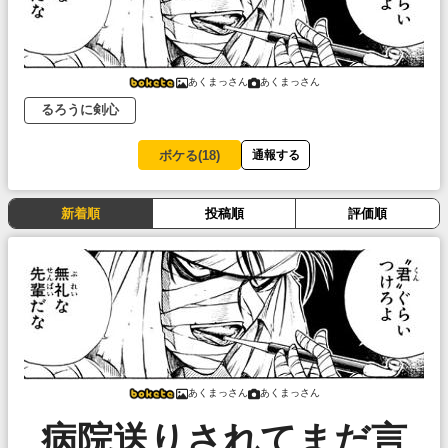
あくまっさん
あくまっさん
るろうに剣心
ボケる(
18
)
通報する
新着順
投稿順
評価順
あくまっさん
あくまっさん
病院送りされてまだ言