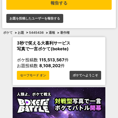
報告する
お題を投稿したユーザーを報告する
ボケて
>
お題
>
5445436
>
通報
>
著作権
3秒で笑える大喜利サービス
写真で一言ボケて(bokete)
ボケ投稿数
115,513,567
件
お題投稿数
8,108,202
件
セーフモード オン
ボケてへようこそ