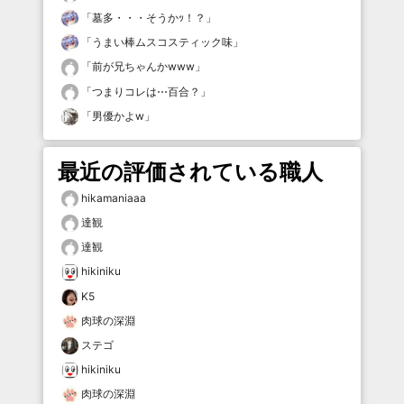
「
墓多・・・そうかｯ！？
」
「
うまい棒ムスコスティック味
」
「
前が兄ちゃんかwww
」
「
つまりコレは⋯百合？
」
「
男優かよw
」
最近の評価されている職人
hikamaniaaa
達観
達観
hikiniku
K5
肉球の深淵
ステゴ
hikiniku
肉球の深淵