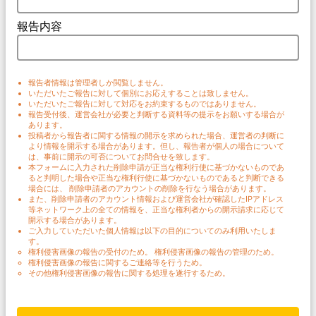
報告内容
報告者情報は管理者しか閲覧しません。
いただいたご報告に対して個別にお応えすることは致しません。
いただいたご報告に対して対応をお約束するものではありません。
報告受付後、運営会社が必要と判断する資料等の提示をお願いする場合が
あります。
投稿者から報告者に関する情報の開示を求められた場合、運営者の判断に
より情報を開示する場合があります。但し、報告者が個人の場合について
は、事前に開示の可否についてお問合せを致します。
本フォームに入力された削除申請が正当な権利行使に基づかないものであ
ると判明した場合や正当な権利行使に基づかないものであると判断できる
場合には、 削除申請者のアカウントの削除を行なう場合があります。
また、削除申請者のアカウント情報および運営会社が確認したIPアドレス
等ネットワーク上の全ての情報を、正当な権利者からの開示請求に応じて
開示する場合があります。
ご入力していただいた個人情報は以下の目的についてのみ利用いたしま
す。
権利侵害画像の報告の受付のため。 権利侵害画像の報告の管理のため。
権利侵害画像の報告に関するご連絡等を行うため。
その他権利侵害画像の報告に関する処理を遂行するため。