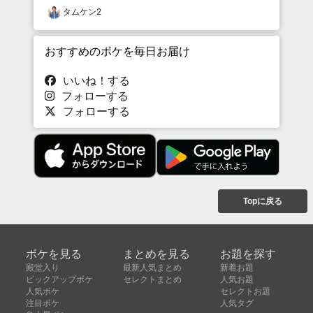
タムケン2
おすすめのボケを毎日お届け
いいね！する
フォローする
フォローする
Topに戻る
ボケを見る
まとめを見る
お題を探す
殿堂入り
最新人気まとめ
新着お題
ピックアップボケ
セレクトまとめ
人気お題
人気ボケ
セレクトお題
注目ボケ
人気タグ