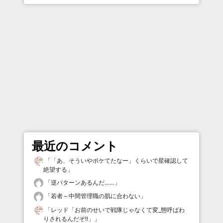
最近のコメント
「
「あ、そういやボケてたなー」くらいで星確認して
絶望する
」
「
逆パターンあるんだ……
」
「
若者～中間管理職の肌に合わない
」
「
レッド「お前のせいで戦隊じゃなくて変_態呼ばわ
りされるんだぞ!!」
」