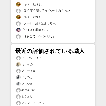
「
ちょっと好き
」
「
逆☆変☆態を待っていられなかった
」
「
ちょっと好き
」
「
おーい 続き読ませろw
」
「
ワイは犯罪者や…
」
「
名付けて｢ドーンベル｣
」
最近の評価されている職人
ごりごりごりごり
ねりもの
プリティ慶
いじつえ
いじつえ
dsbs4532
まさとし
タスマニアこけし