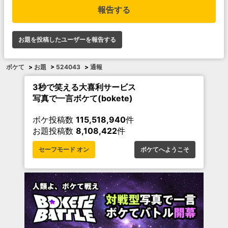
報告する
お題を投稿したユーザーを報告する
ボケて
>
お題
>
524043
>
通報
3秒で笑える大喜利サービス
写真で一言ボケて(bokete)
ボケ投稿数
115,518,940
件
お題投稿数
8,108,422
件
セーフモード オン
ボケてへようこそ