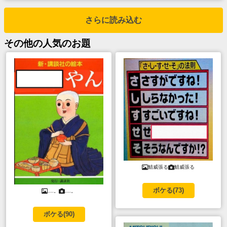
さらに読み込む
その他
の人気のお題
鯖威張る
鯖威張る
ボケる(
73
)
....。
....。
ボケる(
90
)