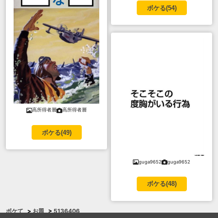
ボケる(
54
)
高所得者層
高所得者層
ボケる(
49
)
guga9652
guga9652
ボケる(
48
)
ボケて
>
お題
>
5136406