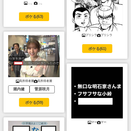
....。
....。
ボケる(
63
)
プリシラ
プリシラ
ボケる(
61
)
高所得者層
高所得者層
堀内健
菅原咲月
ボケる(
59
)
マー
マー