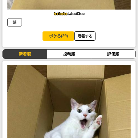
saz
saz
猫
ボケる(
29
)
通報する
新着順
投稿順
評価順