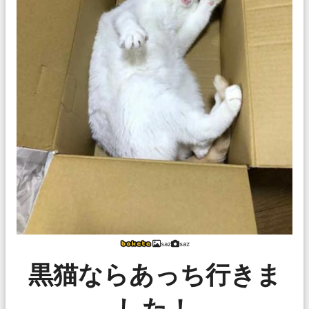
saz
saz
黒猫ならあっち行きま
した！