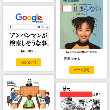
まろ
まろ
高所得者層
高所得者層
西田ひかる
ボケる(
69
)
ボケる(
69
)