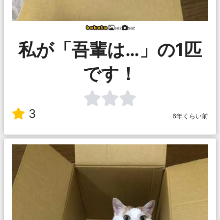
saz
saz
私が「吾輩は…」の1匹
です！
3
6年くらい前