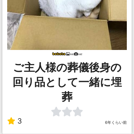
saz
saz
ご主人様の葬儀後身の
回り品として一緒に埋
葬
3
6年くらい前