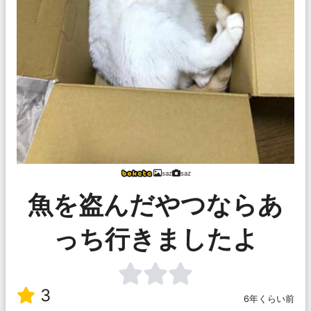
saz
saz
魚を盗んだやつならあ
っち行きましたよ
3
6年くらい前