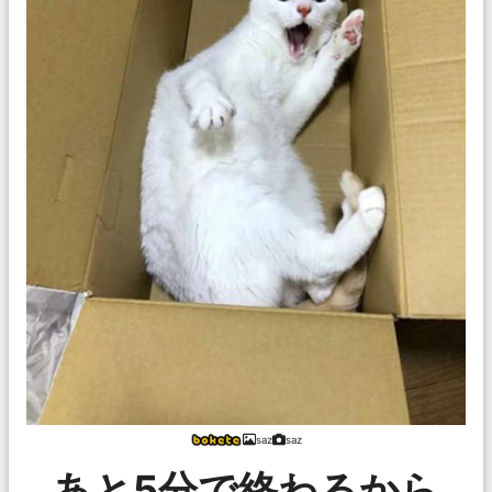
saz
saz
あと5分で終わるから