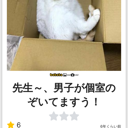
saz
saz
先生～、男子が個室の
ぞいてますう！
6
6年くらい前