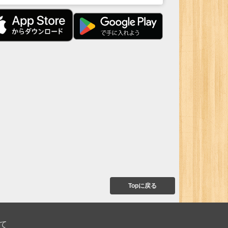
Topに戻る
て