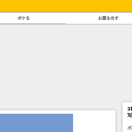
ボケる
お題を出す
3
写