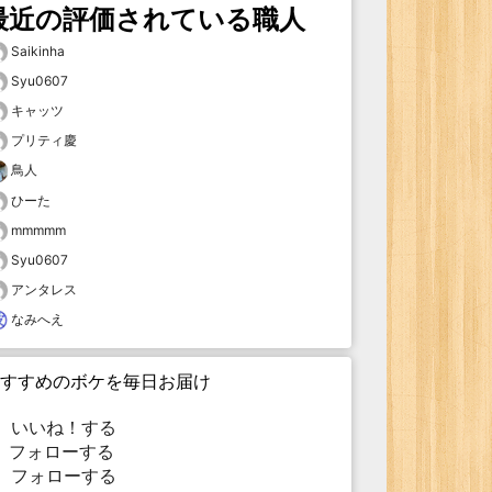
最近の評価されている職人
Saikinha
Syu0607
キャッツ
プリティ慶
鳥人
ひーた
mmmmm
Syu0607
アンタレス
なみへえ
すすめのボケを毎日お届け
いいね！する
フォローする
フォローする