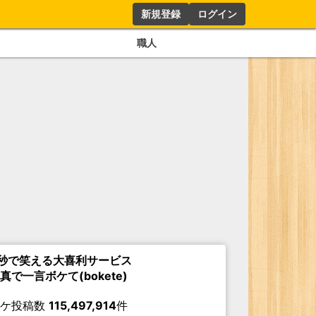
新規登録
ログイン
職人
秒で笑える大喜利サービス
真で一言ボケて(bokete)
ボケ投稿数
115,497,914
件