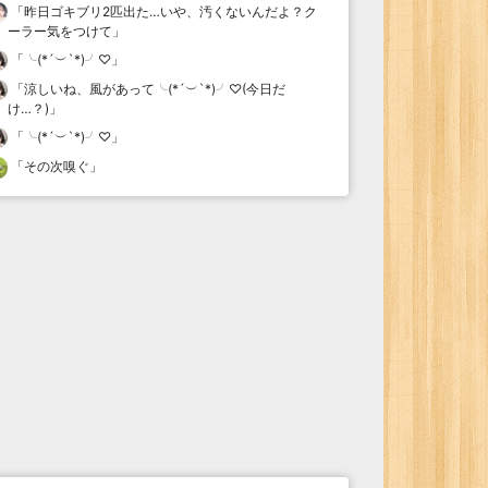
「
昨日ゴキブリ2匹出た…いや、汚くないんだよ？ク
ーラー気をつけて
」
「
╰(*´︶`*)╯♡
」
「
涼しいね、風があって╰(*´︶`*)╯♡(今日だ
け…？)
」
「
╰(*´︶`*)╯♡
」
「
その次嗅ぐ
」