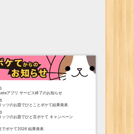
5
oketeアプリ サービス終了のお知らせ
15
リッツのお題でひとことボケて結果発表
10
リッツのお題でひと言ボケて キャンペーン
9
支でボケて2026 結果発表