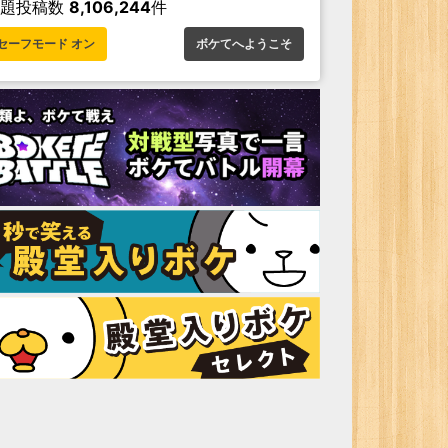
お題投稿数
8,106,244
件
セーフモード オン
ボケてへようこそ