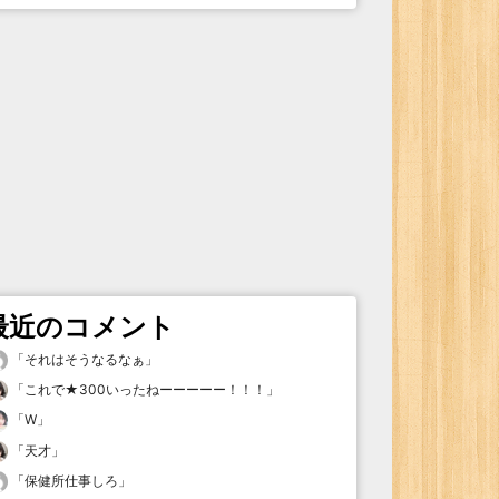
最近のコメント
「
それはそうなるなぁ
」
「
これで★300いったねーーーーー！！！
」
「
W
」
「
天才
」
「
保健所仕事しろ
」