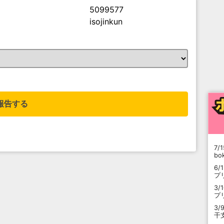
5099577
isojinkun
。
報告する
7/1
b
6/
プ
3/
プ
3/
干